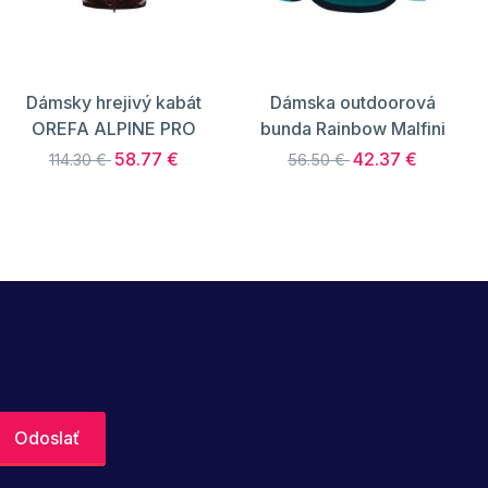
Dámsky hrejivý kabát
Dámska outdoorová
OREFA ALPINE PRO
bunda Rainbow Malfini
58.77 €
42.37 €
114.30 €
56.50 €