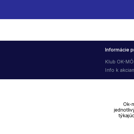
Informácie p
Klub OK-M
Info k akcia
Ok-m
jednotli
Dodávateľ
týkajú
SOLEDO, s.r.o. IČ: 29298679
Nové sady 988/2, 60200 Brno