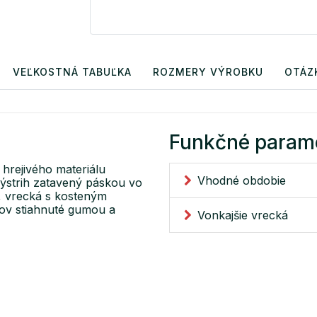
VEĽKOSTNÁ TABUĽKA
ROZMERY VÝROBKU
OTÁZ
Funkčné param
hrejivého materiálu
Vhodné obdobie
ýstrih zatavený páskou vo
e, vrecká s kosteným
vov stiahnuté gumou a
Vonkajšie vrecká