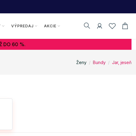
Y
VÝPREDAJ
AKCIE
Ž DO 60 %.
Ženy
Bundy
Jar, jeseň