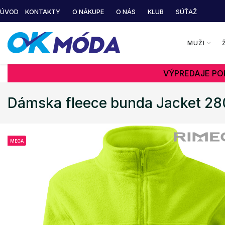
ÚVOD
KONTAKTY
O NÁKUPE
O NÁS
KLUB
SÚŤAŽ
MUŽI
VÝPREDAJE POK
Dámska fleece bunda Jacket 2
MEGA