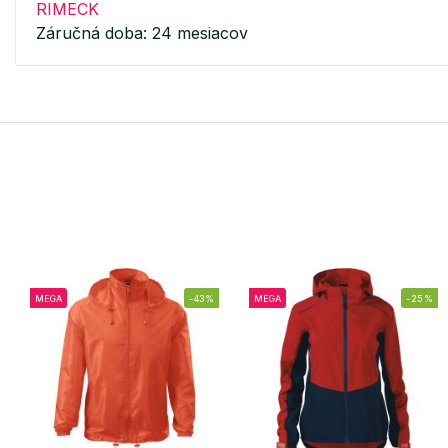
RIMECK
Záručná doba: 24 mesiacov
MEGA
-43%
MEGA
-25%