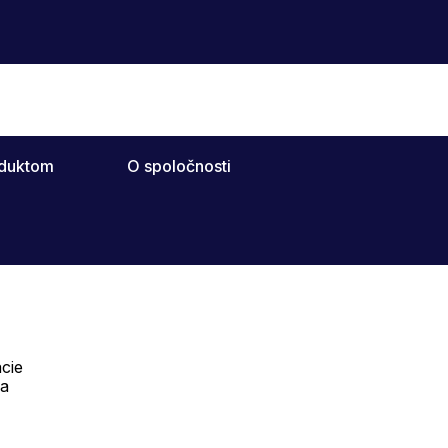
oduktom
O spoločnosti
cie
Telefón:
na
Offline
+421 277 278 079