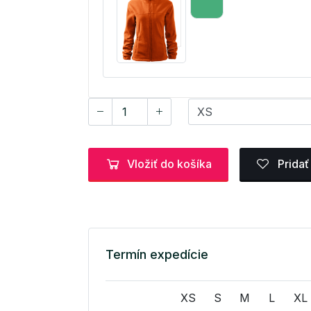
Vložiť do košíka
Pridať
Termín expedície
XS
S
M
L
XL