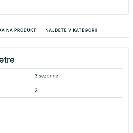
KA NA PRODUKT
NÁJDETE V KATEGÓRII
etre
3 sezónne
2