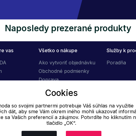
Naposledy prezerané produkty
re vas
Všetko o nákupe
Služby k pr
ÓDA
Ako vytvoriť objednávku
Poradňa
m
Obchodné podmienky
Doprava
Výmena tovaru
Cookies
Reklamačný poriadok
oda so svojimi partnermi potrebuje Váš súhlas na využitie
vých dát, aby sme Vám okrem iného mohli ukazovať informá
E-mail
ce sa Vašich preferencií a záujmov. Potvrdíte ho kliknutím 
tlačidlo „OK“.
Online
info@ok-moda.sk