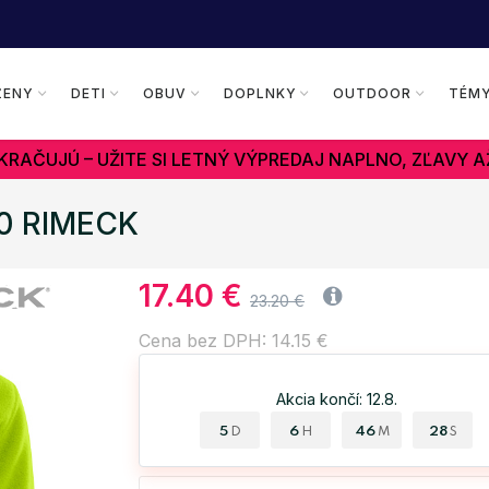
ŽENY
DETI
OBUV
DOPLNKY
OUTDOOR
TÉM
RAČUJÚ – UŽITE SI LETNÝ VÝPREDAJ NAPLNO, ZĽAVY A
80 RIMECK
17.40 €
23.20 €
Cena bez DPH: 14.15 €
Akcia končí: 12.8.
5
6
46
27
D
H
M
S