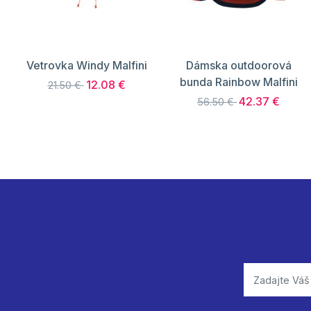
Vetrovka Windy Malfini
Dámska outdoorová
bunda Rainbow Malfini
12.08 €
21.50 €
42.37 €
56.50 €