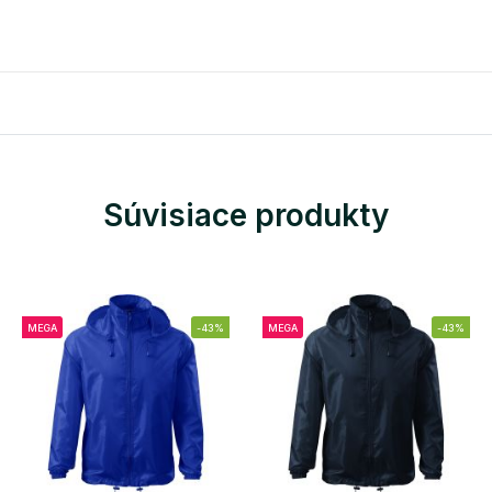
Súvisiace produkty
MEGA
-43%
MEGA
-43%