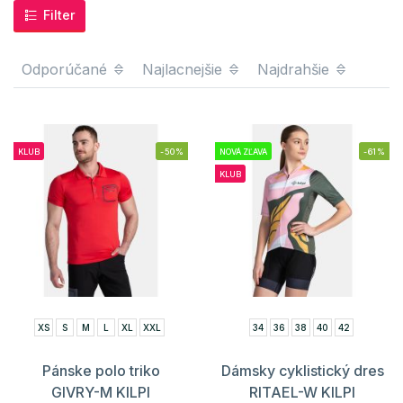
Filter
Odporúčané
Najlacnejšie
Najdrahšie
KLUB
-50%
NOVÁ ZĽAVA
-61%
KLUB
XS
S
M
L
XL
XXL
34
36
38
40
42
Pánske polo triko
Dámsky cyklistický dres
GIVRY-M KILPI
RITAEL-W KILPI