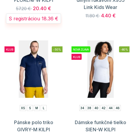
Link Kids Wear
20.40 €
57.20 €
4.40 €
11.80 €
S registráciou 18.36 €
KLUB
-50%
NOVÁ ZĽAVA
-60%
KLUB
XS
S
M
L
34
38
40
42
44
46
Pánske polo triko
Dámske funkčné tielko
GIVRY-M KILPI
SIEN-W KILPI