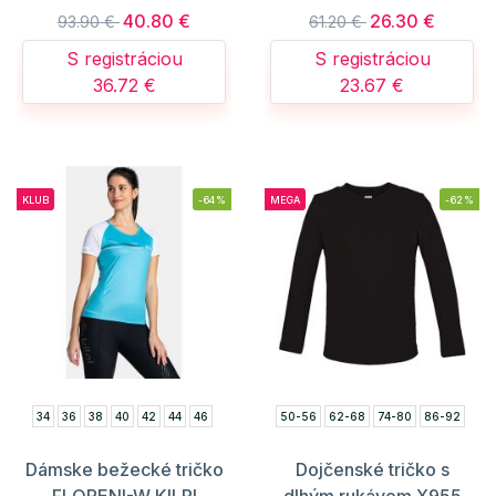
40.80 €
26.30 €
93.90 €
61.20 €
S registráciou
S registráciou
36.72 €
23.67 €
KLUB
-64%
MEGA
-62%
34
36
38
40
42
44
46
50-56
62-68
74-80
86-92
Dámske bežecké tričko
Dojčenské tričko s
FLORENI-W KILPI
dlhým rukávom X955