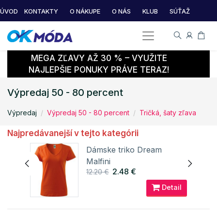
ÚVOD
KONTAKTY
O NÁKUPE
O NÁS
KLUB
SÚŤAŽ
MEGA ZĽAVY AŽ 30 % – VYUŽITE
NAJLEPŠIE PONUKY PRÁVE TERAZ!
Výpredaj 50 - 80 percent
Výpredaj
Výpredaj 50 - 80 percent
Tričká, šaty zľava
Najpredávanejší v tejto kategórii
0
Dámske triko Dream
Malfini
2.48 €
12.20 €
ail
Detail