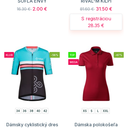
SOFLA ENVY
RIVAL-M KILPI
2.00 €
31.50 €
16.30 €
81.60 €
S registráciou
28.35 €
KLUB
-56%
TOP
-67%
MEGA
34
36
38
40
42
XS
S
L
XXL
Dámsky cyklistický dres
Dámska polokošeľa