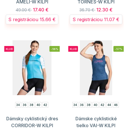
AMELI-W KILPI
TORNES-W KILPI
17.40 €
12.30 €
49.00 €
36.70 €
S registráciou 15.66 €
S registráciou 11.07 €
KLUB
-56%
KLUB
-57%
34
36
38
40
42
34
36
38
40
42
44
46
Dámsky cyklistický dres
Dámske cyklistické
CORRIDOR-W KILPI
tielko VAI-W KILPI