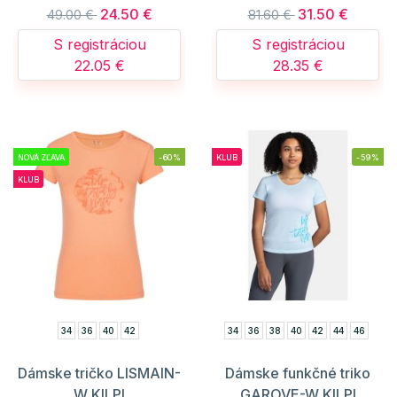
24.50 €
31.50 €
49.00 €
81.60 €
S registráciou
S registráciou
22.05 €
28.35 €
NOVÁ ZĽAVA
-60%
KLUB
-59%
KLUB
34
36
40
42
34
36
38
40
42
44
46
Dámske tričko LISMAIN-
Dámske funkčné triko
W KILPI
GAROVE-W KILPI