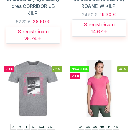
dres CORRIDOR-JB
ROANE-W KILPI
KILPI
16.30 €
24.50 €
28.60 €
57.20 €
S registráciou
S registráciou
14.67 €
25.74 €
KLUB
-61%
NOVÁ ZĽAVA
-60%
KLUB
S
M
L
XL
XXL
3XL
34
36
38
40
44
46