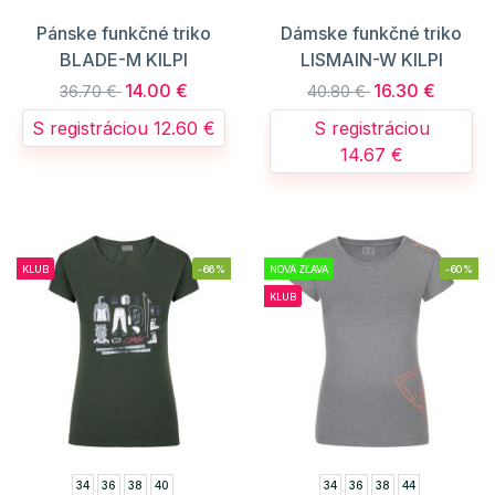
Pánske funkčné triko
Dámske funkčné triko
BLADE-M KILPI
LISMAIN-W KILPI
14.00 €
16.30 €
36.70 €
40.80 €
S registráciou 12.60 €
S registráciou
14.67 €
KLUB
-66%
NOVÁ ZĽAVA
-60%
KLUB
34
36
38
40
34
36
38
44