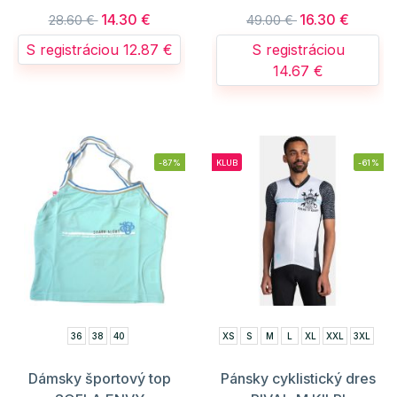
14.30 €
16.30 €
28.60 €
49.00 €
S registráciou 12.87 €
S registráciou
14.67 €
-87%
KLUB
-61%
36
38
40
XS
S
M
L
XL
XXL
3XL
Dámsky športový top
Pánsky cyklistický dres