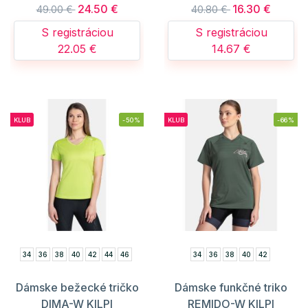
24.50 €
16.30 €
49.00 €
40.80 €
S registráciou
S registráciou
22.05 €
14.67 €
KLUB
-50%
KLUB
-66%
34
36
38
40
42
44
46
34
36
38
40
42
Dámske bežecké tričko
Dámske funkčné triko
DIMA-W KILPI
REMIDO-W KILPI