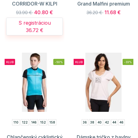
CORRIDOR-W KILPI
Grand Malfini premium
40.80 €
11.68 €
93.90 €
36.20 €
S registráciou
36.72 €
KLUB
-50%
KLUB
-33%
110
122
146
152
158
36
38
40
42
44
46
Chlapčenský cyklistický
Dámske tričko z bavlny