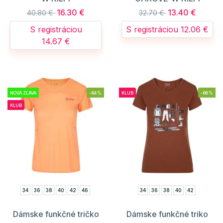
16.30 €
13.40 €
40.80 €
32.70 €
S registráciou
S registráciou 12.06 €
14.67 €
NOVÁ ZĽAVA
-64%
KLUB
-66%
KLUB
34
36
38
40
42
46
34
36
38
40
42
Dámske funkčné tričko
Dámske funkčné triko