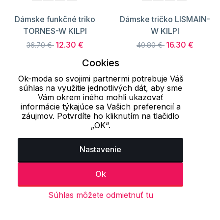
Dámske funkčné triko
Dámske tričko LISMAIN-
TORNES-W KILPI
W KILPI
12.30 €
16.30 €
36.70 €
40.80 €
S registráciou 11.07 €
S registráciou
Cookies
14.67 €
Ok-moda so svojimi partnermi potrebuje Váš
súhlas na využitie jednotlivých dát, aby sme
Vám okrem iného mohli ukazovať
informácie týkajúce sa Vašich preferencií a
Načítať ďalších 24 položiek
záujmov. Potvrdíte ho kliknutím na tlačidlo
„OK“.
1
2
3
..
12
13
14
Nastavenie
Naposledy prezerané produkty
Ok
Súhlas môžete odmietnuť tu