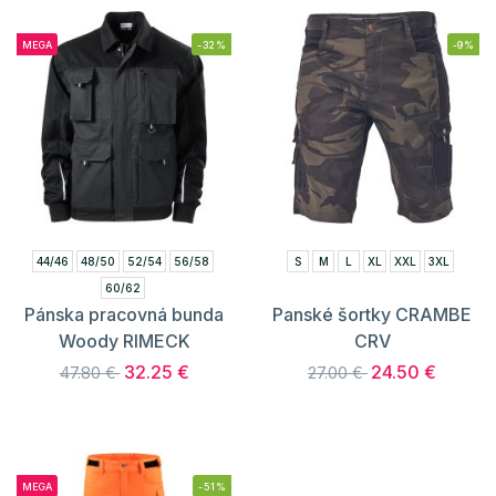
MEGA
-32%
-9%
44/46
48/50
52/54
56/58
S
M
L
XL
XXL
3XL
60/62
Pánska pracovná bunda
Panské šortky CRAMBE
Woody RIMECK
CRV
32.25 €
24.50 €
47.80 €
27.00 €
MEGA
-51%