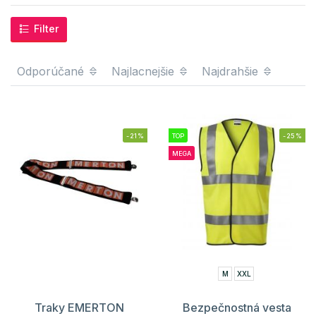
Filter
Odporúčané
Najlacnejšie
Najdrahšie
-21%
TOP
-25%
MEGA
M
XXL
Traky EMERTON
Bezpečnostná vesta