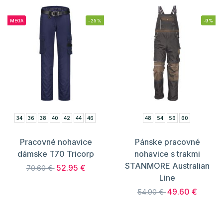
MEGA
-25%
-9%
34
36
38
40
42
44
46
48
54
56
60
Pracovné nohavice
Pánske pracovné
dámske T70 Tricorp
nohavice s trakmi
STANMORE Australian
52.95 €
70.60 €
Line
49.60 €
54.90 €