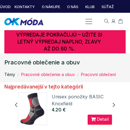
ÚVOD
KONTAKTY
O NÁKUPE
O NÁS
KLUB
SÚŤAŽ
VÝPREDAJE POKRAČUJÚ – UŽITE SI
LETNÝ VÝPREDAJ NAPLNO, ZĽAVY
AŽ DO 60 %.
Pracovné oblečenie a obuv
Témy
Pracovné oblečenie a obuv
Pracovní oblečení
Najpredávanejší v tejto kategórii
Unisex ponožky BASIC
E
Knoxfield
4.20 €
ail
Detail