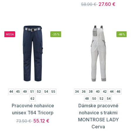
27.60 €
58.90 €
MEGA
-25%
-66%
44
45
49
51
52
54
55
34
36
38
40
42
44
46
62
48
50
52
54
Pracovné nohavice
Dámske pracovné
unisex T64 Tricorp
nohavice s trakmi
MONTROSE LADY
55.12 €
73.50 €
Cerva