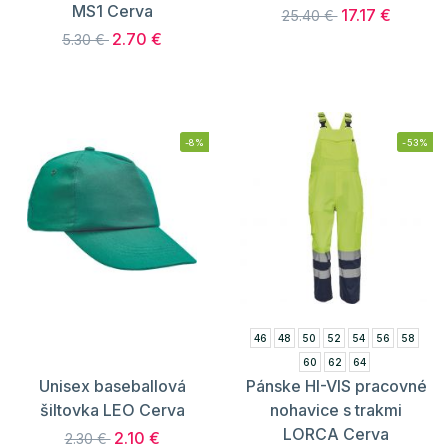
MS1 Cerva
17.17 €
25.40 €
2.70 €
5.30 €
-8%
-53%
46
48
50
52
54
56
58
60
62
64
Unisex baseballová
Pánske HI-VIS pracovné
šiltovka LEO Cerva
nohavice s trakmi
LORCA Cerva
2.10 €
2.30 €