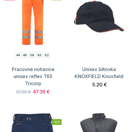
44
46
58
60
62
Pracovné nohavice
Unisex šiltovka
unisex reflex T65
KNOXFIELD Knoxfield
Tricorp
5.20 €
47.36 €
97.20 €
-10%