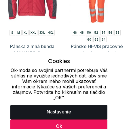
S
M
XL
XXL
3XL
4XL
46
48
50
52
54
56
58
60
62
64
Pánska zimná bunda
Pánske HI-VIS pracovné
MAX NEO Cerva
nohavice s trakmi
GANDIA Cerva
Cookies
48.90 €
56.60 €
27.40 €
62.00 €
Ok-moda so svojimi partnermi potrebuje Váš
súhlas na využitie jednotlivých dát, aby sme
Vám okrem iného mohli ukazovať
informácie týkajúce sa Vašich preferencií a
Načítať ďalších 24 položiek
záujmov. Potvrdíte ho kliknutím na tlačidlo
„OK“.
1
2
3
..
13
14
15
Nastavenie
Ok
Naposledy prezerané produkty