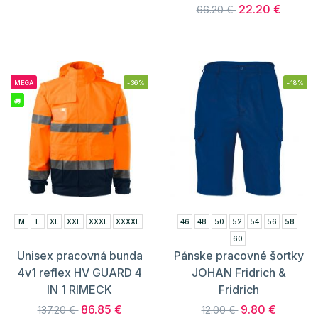
22.20 €
66.20 €
MEGA
-36%
-18%
M
L
XL
XXL
XXXL
XXXXL
46
48
50
52
54
56
58
60
Unisex pracovná bunda
Pánske pracovné šortky
4v1 reflex HV GUARD 4
JOHAN Fridrich &
IN 1 RIMECK
Fridrich
86.85 €
9.80 €
137.20 €
12.00 €