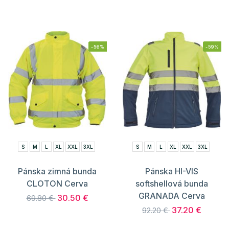
-56%
-59%
S
M
L
XL
XXL
3XL
S
M
L
XL
XXL
3XL
Pánska zimná bunda
Pánska HI-VIS
CLOTON Cerva
softshellová bunda
GRANADA Cerva
30.50 €
69.80 €
37.20 €
92.20 €