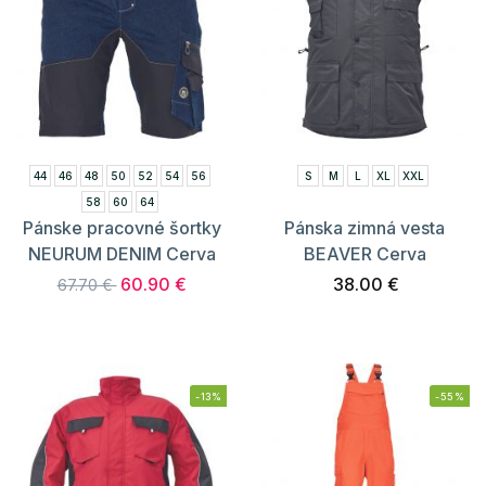
44
46
48
50
52
54
56
S
M
L
XL
XXL
58
60
64
Pánske pracovné šortky
Pánska zimná vesta
NEURUM DENIM Cerva
BEAVER Cerva
60.90 €
38.00 €
67.70 €
-13%
-55%