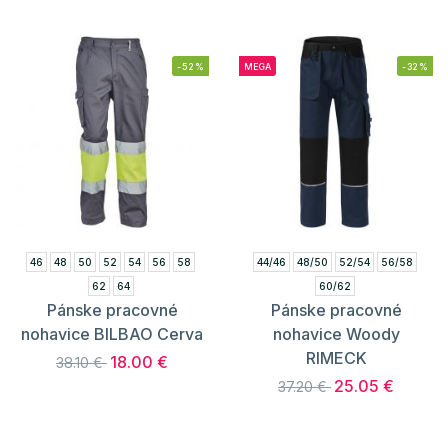
-52%
MEGA
-32%
46
48
50
52
54
56
58
44/46
48/50
52/54
56/58
62
64
60/62
Pánske pracovné
Pánske pracovné
nohavice BILBAO Cerva
nohavice Woody
RIMECK
18.00 €
38.10 €
25.05 €
37.20 €