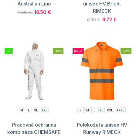
Australian Line
unisex HV Bright
RIMECK
16.50 €
21.00 €
4.72 €
6.30 €
TOP
-49%
MEGA
-32%
M
L
XL
XXL
S
M
L
XL
XXL
XXXL
Pracovná ochranná
Polokošeľa unisex HV
kombinéza CHEMSAFE
Runway RIMECK