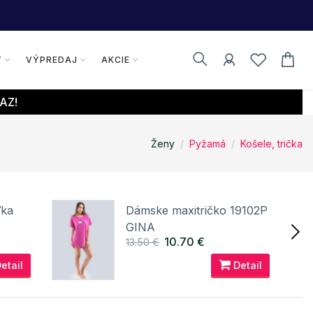
Y
VÝPREDAJ
AKCIE
AZ!
Ženy
Pyžamá
Košele, trička
ľka
Dámske maxitričko 19102P
GINA
10.70 €
13.50 €
etail
Detail