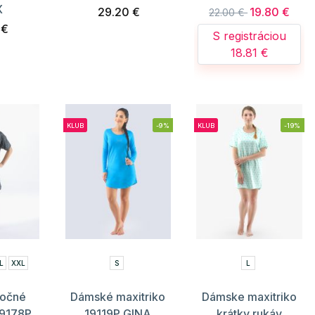
X
29.20 €
19.80 €
22.00 €
 €
S registráciou
18.81 €
KLUB
-9%
KLUB
-19%
L
XXL
S
L
očné
Dámské maxitriko
Dámske maxitriko
19178P
19119P GINA
krátky rukáv