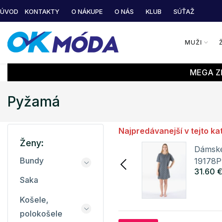
ÚVOD
KONTAKTY
O NÁKUPE
O NÁS
KLUB
SÚŤAŽ
MUŽI
MEGA ZĽ
Pyžamá
Najpredávanejší v tejto ka
Ženy:
Dámska nočná košieľka
Dámske
Bundy
7F456 LITEX
19178
36.60 €
31.60 
Saka
Detail
Košele,
polokošele