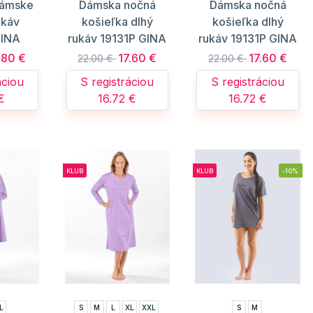
dámske
Dámska nočná
Dámska nočná
ukáv
košieľka dlhý
košieľka dlhý
GINA
rukáv 19131P GINA
rukáv 19131P GINA
.80 €
17.60 €
17.60 €
22.00 €
22.00 €
áciou
S registráciou
S registráciou
€
16.72 €
16.72 €
KLUB
KLUB
-10%
L
S
M
L
XL
XXL
S
M