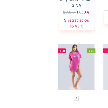
GINA
17.30 €
21.50 €
S registráciou
16.43 €
KLUB
-20%
KL
S