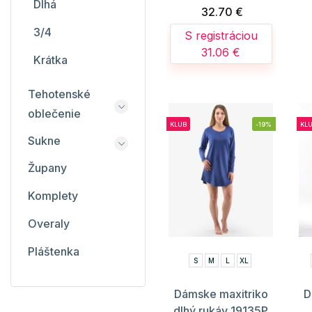
Dlhá
32.70 €
3/4
S registráciou
31.06 €
Krátka
Tehotenské
oblečenie
KLUB
-19%
KL
Sukne
Župany
Komplety
Overaly
Pláštenka
S
M
L
XL
Dámske maxitriko
D
dlhý rukáv 19135P