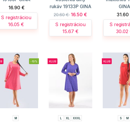
rukáv 19133P GINA
GIN
16.90 €
16.50 €
31.60
20.60 €
S registráciou
16.05 €
S registráciou
S registr
15.67 €
30.02
UB
-10%
KLUB
KLUB
M
L
XL
XXXL
S
M