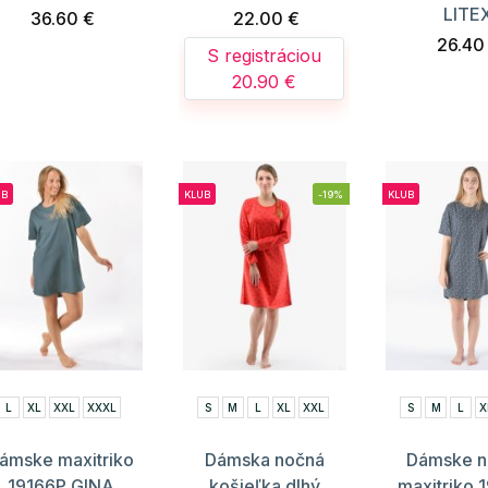
LITE
36.60 €
22.00 €
26.40
S registráciou
20.90 €
UB
KLUB
-19%
KLUB
L
XL
XXL
XXXL
S
M
L
XL
XXL
S
M
L
X
ámske maxitriko
Dámska nočná
Dámske n
19166P GINA
košieľka dlhý
maxitriko 