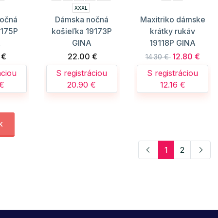
XXXL
očná
Dámska nočná
Maxitriko dámske
9175P
košieľka 19173P
krátky rukáv
A
GINA
19118P GINA
 €
22.00 €
12.80 €
14.30 €
áciou
S registráciou
S registráciou
 €
20.90 €
12.16 €
k
1
2