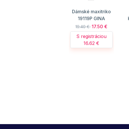
Dámské maxitriko
19119P GINA
17.50 €
19.40 €
S registráciou
16.62 €