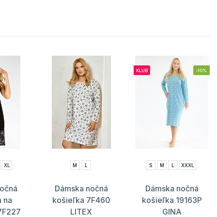
KLUB
-10%
XL
M
L
S
M
L
XXXL
očná
Dámska nočná
Dámska nočná
a na
košieľka 7F460
košieľka 19163P
7F227
LITEX
GINA