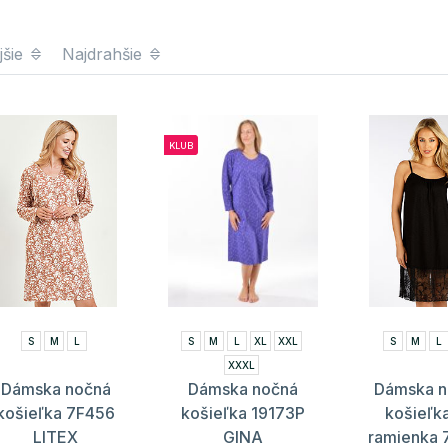
jšie
Najdrahšie
KLUB
S
M
L
S
M
L
XL
XXL
S
M
L
XXXL
Dámska nočná
Dámska nočná
Dámska n
košieľka 7F456
košieľka 19173P
košieľk
LITEX
GINA
ramienka 