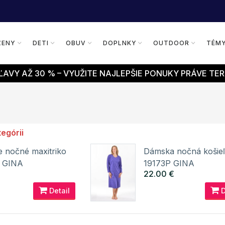
ŽENY
DETI
OBUV
DOPLNKY
OUTDOOR
TÉM
AVY AŽ 30 % – VYUŽITE NAJLEPŠIE PONUKY PRÁVE TER
tegórii
 nočné maxitriko
Dámska nočná košie
P GINA
19173P GINA
€
22.00 €
Detail
D