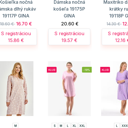
Košieľka nočná
Dámska nočná
Maxitriko 
ámska dlhý rukáv
košeľa 19175P
krátky r
19117P GINA
GINA
19118P 
16.70 €
20.60 €
12
18.60 €
14.30 €
S registráciou
S registráciou
S registr
15.86 €
19.57 €
12.16 
KLUB
-19%
KLUB
M
S
M
L
XL
XXL
L
XXX