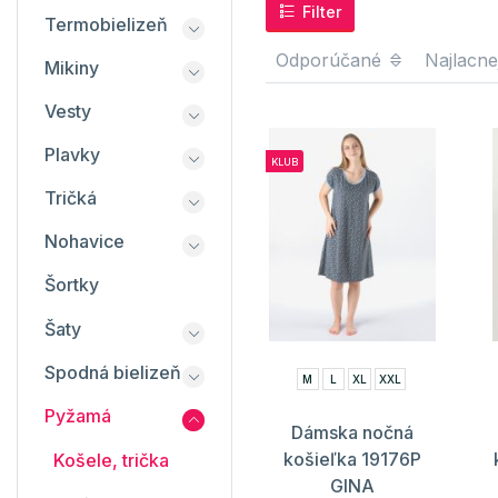
Filter
Termobielizeň
Odporúčané
Najlacne
Mikiny
Vesty
Plavky
KLUB
Tričká
Nohavice
Šortky
Šaty
Spodná bielizeň
M
L
XL
XXL
Pyžamá
Dámska nočná
košieľka 19176P
Košele, trička
GINA