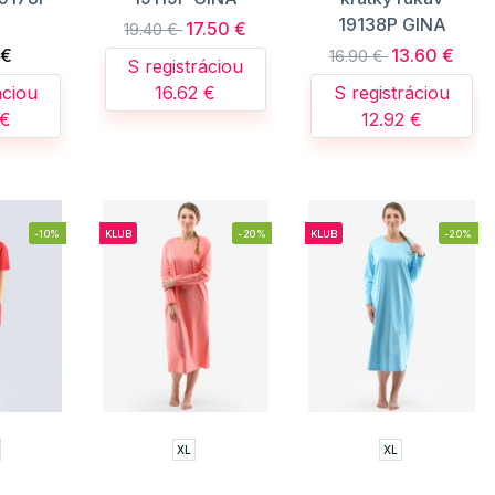
A
19138P GINA
17.50 €
19.40 €
 €
13.60 €
16.90 €
S registráciou
áciou
16.62 €
S registráciou
 €
12.92 €
-10%
KLUB
-20%
KLUB
-20%
XL
XL