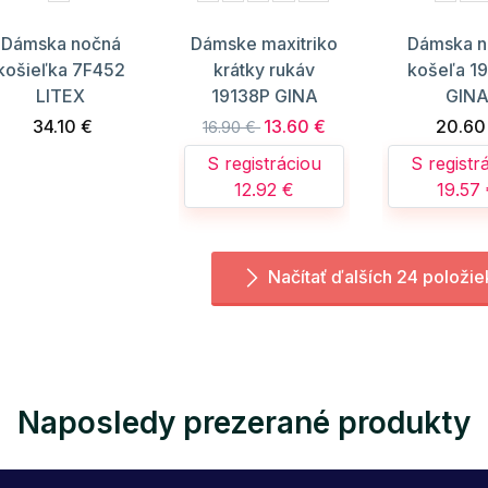
Dámska nočná
Dámske maxitriko
Dámska n
košieľka 7F452
krátky rukáv
košeľa 1
LITEX
19138P GINA
GIN
34.10 €
13.60 €
20.60
16.90 €
S registráciou
S registr
12.92 €
19.57
Načítať ďalších 24 položie
Naposledy prezerané produkty