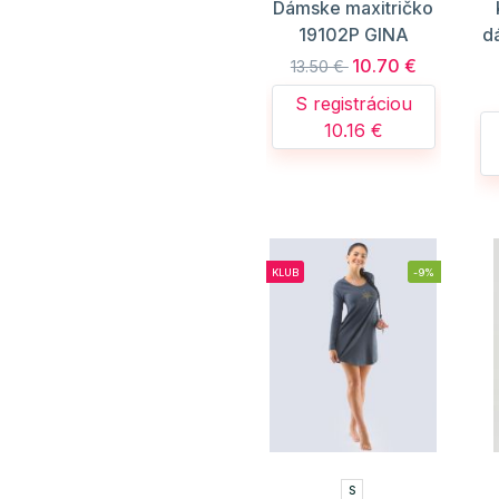
Dámske maxitričko
19102P GINA
d
10.70 €
13.50 €
S registráciou
10.16 €
KLUB
-9%
S