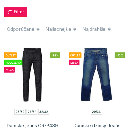
Filter
Odporúčané
Najlacnejšie
Najdrahšie
OUTLET
-84%
OUTLET
-70%
NOVÁ ZĽAVA
MEGA
MEGA
26/32
26/34
32/32
29/36
Dámske jeans CR-P489
Dámske džínsy Jeans