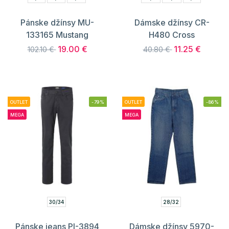
Pánske džínsy MU-
Dámske džínsy CR-
133165 Mustang
H480 Cross
19.00 €
11.25 €
102.10 €
40.80 €
OUTLET
-79%
OUTLET
-86%
MEGA
MEGA
30/34
28/32
Pánske jeans PI-3894
Dámske džínsy 5970-