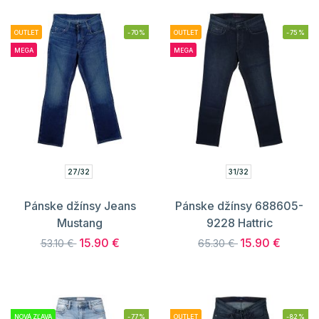
OUTLET
-70%
OUTLET
-75%
MEGA
MEGA
27/32
31/32
Pánske džínsy Jeans
Pánske džínsy 688605-
Mustang
9228 Hattric
15.90 €
15.90 €
53.10 €
65.30 €
NOVÁ ZĽAVA
-77%
OUTLET
-82%