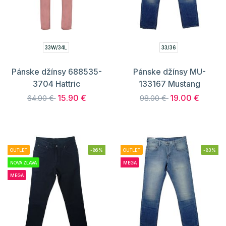
33W/34L
33/36
Pánske džínsy 688535-
Pánske džínsy MU-
3704 Hattric
133167 Mustang
15.90 €
19.00 €
64.90 €
98.00 €
OUTLET
-86%
OUTLET
-83%
NOVÁ ZĽAVA
MEGA
MEGA