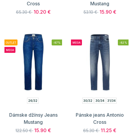
Cross
Mustang
10.20 €
15.90 €
65.30 €
53.10 €
OUTLET
-87%
MEGA
-82%
MEGA
26/32
30/32
30/34
31/34
Dámske džínsy Jeans
Pánske jeans Antonio
Mustang
Cross
15.90 €
11.25 €
122.50 €
65.30 €