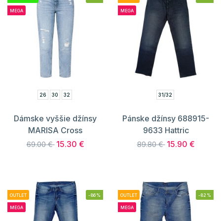
MEGA
MEGA
26
30
32
31/32
Dámske vyššie džínsy
Pánske džínsy 688915-
MARISA Cross
9633 Hattric
15.30 €
15.90 €
69.00 €
89.80 €
OUTLET
-86%
OUTLET
-82%
MEGA
MEGA