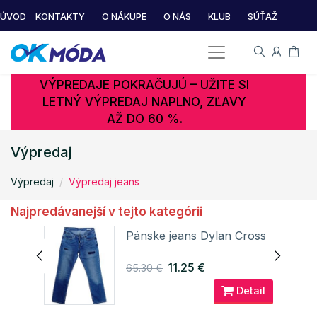
ÚVOD
KONTAKTY
O NÁKUPE
O NÁS
KLUB
SÚŤAŽ
VÝPREDAJE POKRAČUJÚ – UŽITE SI
LETNÝ VÝPREDAJ NAPLNO, ZĽAVY
AŽ DO 60 %.
Výpredaj
Výpredaj
Výpredaj jeans
Najpredávanejší v tejto kategórii
Pánske jeans Dylan Cross
11.25 €
65.30 €
ail
Detail