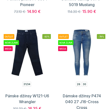
Pioneer
5019 Mustang
14.90 €
15.90 €
73.10 €
114.30 €
OUTLET
-83%
OUTLET
-79%
NOVÁ ZĽAVA
NOVÁ ZĽAVA
MEGA
MEGA
31/34
26
30
Pánske džínsy W121-U6
Dámske džínsy P474
Wrangler
040 27 J16-Cross
Cross
16.35 €
101.70 €