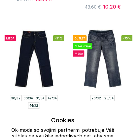
10.20 €
48.60 €
MEGA
-51%
OUTLET
-75%
NOVÁ ZĽAVA
MEGA
30/32
30/34
31/34
42/34
26/32
26/34
44/32
Pánske džínsy RON
Dámske džínsy CR-
Cookies
Pioneer
N475 Cross
35.92 €
10.20 €
73.50 €
40.80 €
Ok-moda so svojimi partnermi potrebuje Váš
súhlas na využitie jednotlivých dát, aby sme