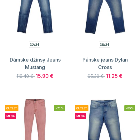
32/34
38/34
Dámske džínsy Jeans
Pánske jeans Dylan
Mustang
Cross
15.90 €
11.25 €
118.40 €
65.30 €
OUTLET
-75%
OUTLET
-80%
MEGA
MEGA