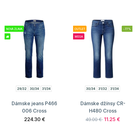
NOVÁ ZĽAVA
OUTLET
-77%
MEGA
29/32
30/34
31/34
30/34
31/32
31/34
Dámske jeans P466
Dámske džínsy CR-
006 Cross
H480 Cross
224.30 €
11.25 €
49.00 €