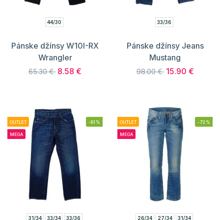
44/30
33/36
Pánske džínsy W10I-RX
Pánske džínsy Jeans
Wrangler
Mustang
8.58 €
15.90 €
65.30 €
98.00 €
OUTLET
-81%
OUTLET
-72%
MEGA
MEGA
31/34
33/34
33/36
26/34
27/34
31/34