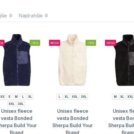
jšie
Najdrahšie
GA
-15%
MEGA
-15%
MEGA
XS
S
M
L
XL
L
XL
XXL
3XL
M
XL
XXL
XXL
3XL
Unisex fleece
Unisex fleece
Unisex f
vesta Bonded
vesta Bonded
vesta Bo
herpa Build Your
Sherpa Build Your
Sherpa Bui
Brand
Brand
Bran