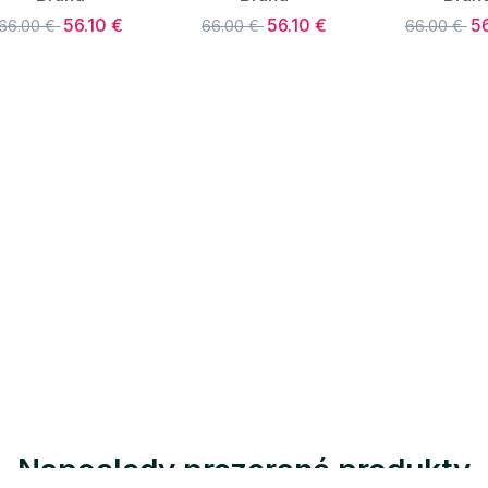
56.10 €
56.10 €
56
66.00 €
66.00 €
66.00 €
Naposledy prezerané produkty