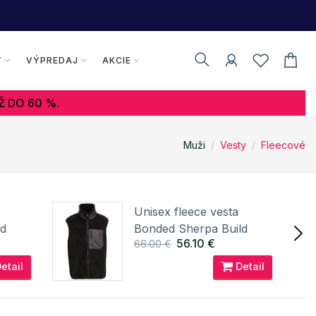
Y
VÝPREDAJ
AKCIE
Ž DO 60 %.
Muži
Vesty
Fleecové
Unisex fleece vesta
ld
Bonded Sherpa Build
56.10 €
66.00 €
Your Brand
etail
Detail