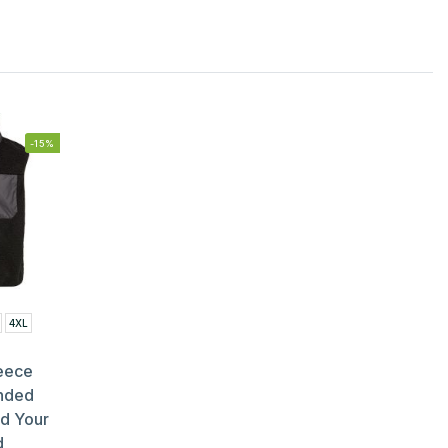
-15%
4XL
leece
nded
ld Your
d