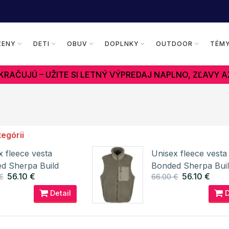
ŽENY
DETI
OBUV
DOPLNKY
OUTDOOR
TÉM
RAČUJÚ – UŽITE SI LETNÝ VÝPREDAJ NAPLNO, ZĽAVY A
tegórii
x fleece vesta
Unisex fleece vesta
d Sherpa Build
Bonded Sherpa Bui
56.10 €
56.10 €
€
66.00 €
Brand
Your Brand
Detail
D