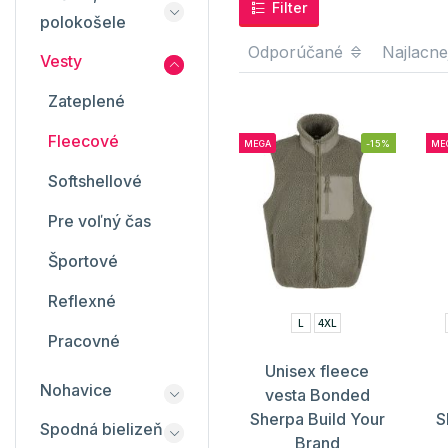
Filter
polokošele
Odporúčané
Najlacne
Vesty
Zateplené
Fleecové
MEGA
-15%
ME
Softshellové
Pre voľný čas
Športové
Reflexné
L
4XL
Pracovné
Unisex fleece
Nohavice
vesta Bonded
Sherpa Build Your
S
Spodná bielizeň
Brand