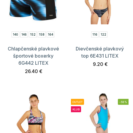
140
146
152
158
164
116
122
Chlapčenské plavkové
Dievčenské plavkový
športové boxerky
top 6E431 LITEX
6G442 LITEX
9.20 €
26.40 €
OUTLET
-58%
KLUB