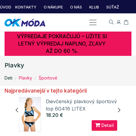
ÚVOD
KONTAKTY
O NÁKUPE
O NÁS
KLUB
SÚŤAŽ
VÝPREDAJE POKRAČUJÚ – UŽITE SI
LETNÝ VÝPREDAJ NAPLNO, ZĽAVY
AŽ DO 60 %.
Plavky
Deti
Plavky
Športové
Najpredávanejší v tejto kategórii
tový
Dievčenský plavkový športový
top 6G416 LITEX
18.20 €
ail
Detail