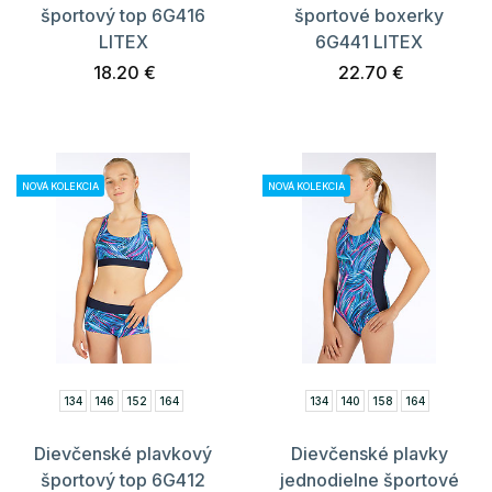
športový top 6G416
športové boxerky
LITEX
6G441 LITEX
18.20 €
22.70 €
NOVÁ KOLEKCIA
NOVÁ KOLEKCIA
134
146
152
164
134
140
158
164
Dievčenské plavkový
Dievčenské plavky
športový top 6G412
jednodielne športové