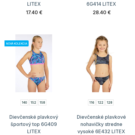
LITEX
6G414 LITEX
17.40 €
28.40 €
NOVÁ KOLEKCIA
140
152
158
116
122
128
Dievčenské plavkový
Dievčenské plavkové
športový top 6G409
nohavičky stredne
LITEX
vysoké 6E432 LITEX