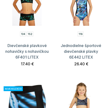
134
152
116
Dievčenské plavkové
Jednodielne športové
nohavičky s nohavičkou
dievčenské plavky
6F401 LITEX
6E442 LITEX
17.40 €
26.40 €
NOVÁ KOLEKCIA