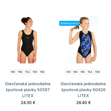
NOVÁ KOLEKCIA
140
146
152
158
164
134
140
146
152
158
Dievčenské jednodielne
Dievčenské jednodielne
športové plavky 50587
športové plavky 6G426
LITEX
LITEX
24.30 €
26.40 €