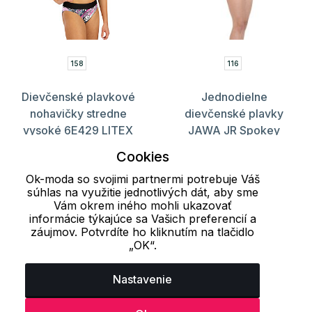
158
116
Dievčenské plavkové
Jednodielne
nohavičky stredne
dievčenské plavky
vysoké 6E429 LITEX
JAWA JR Spokey
15.40 €
5.70 €
13.90 €
Cookies
S registráciou 5.13 €
Ok-moda so svojimi partnermi potrebuje Váš
súhlas na využitie jednotlivých dát, aby sme
Vám okrem iného mohli ukazovať
informácie týkajúce sa Vašich preferencií a
Načítať ďalších 24 položiek
záujmov. Potvrdíte ho kliknutím na tlačidlo
„OK“.
1
2
Nastavenie