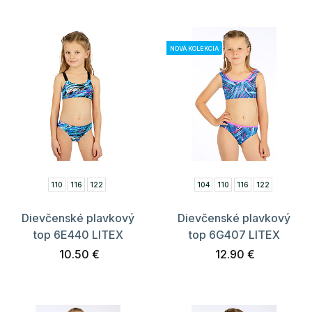
NOVÁ KOLEKCIA
110
116
122
104
110
116
122
Dievčenské plavkový
Dievčenské plavkový
top 6E440 LITEX
top 6G407 LITEX
10.50 €
12.90 €