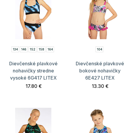
134
146
152
158
164
104
Dievčenské plavkové
Dievčenské plavkové
nohavičky stredne
bokové nohavičky
vysoké 6G417 LITEX
6E427 LITEX
17.80 €
13.30 €