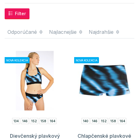
Filter
Odporúčané
Najlacnejšie
Najdrahšie
NOVÁ KOLEKCIA
NOVÁ KOLEKCIA
134
146
152
158
164
140
146
152
158
164
Dievčenský plavkový
Chlapčenské plavkové