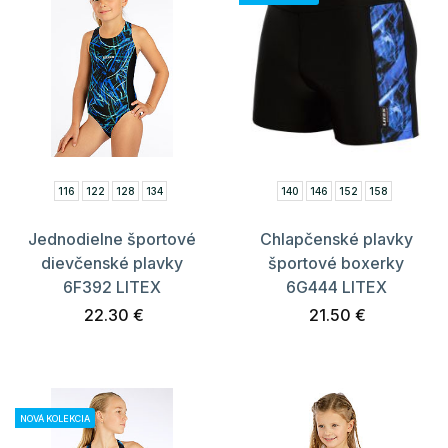
116
122
128
134
140
146
152
158
Jednodielne športové
Chlapčenské plavky
dievčenské plavky
športové boxerky
6F392 LITEX
6G444 LITEX
22.30 €
21.50 €
NOVÁ KOLEKCIA