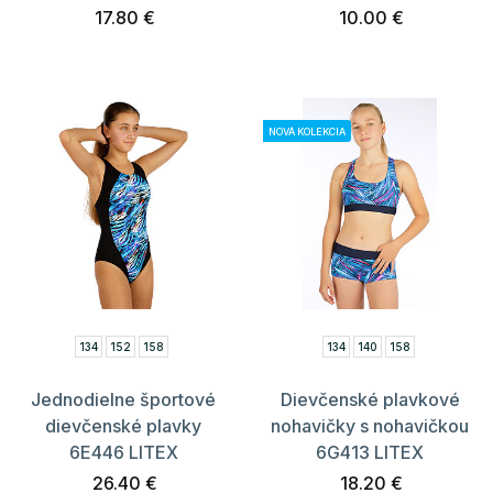
17.80 €
10.00 €
NOVÁ KOLEKCIA
134
152
158
134
140
158
Jednodielne športové
Dievčenské plavkové
dievčenské plavky
nohavičky s nohavičkou
6E446 LITEX
6G413 LITEX
26.40 €
18.20 €