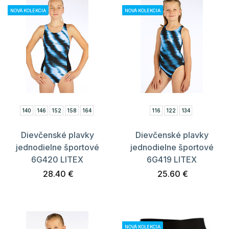
NOVÁ KOLEKCIA
NOVÁ KOLEKCIA
140
146
152
158
164
116
122
134
Dievčenské plavky
Dievčenské plavky
jednodielne športové
jednodielne športové
6G420 LITEX
6G419 LITEX
28.40 €
25.60 €
NOVÁ KOLEKCIA