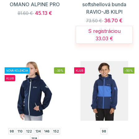
OMANO ALPINE PRO
softshellová bunda
RAVIO-JB KILPI
45.13 €
81.60 €
36.70 €
73.50 €
S registráciou
33.03 €
NOVÁ KOLEKCIA
-33%
KLUB
-50%
KLUB
98
110
122
134
146
152
98
158