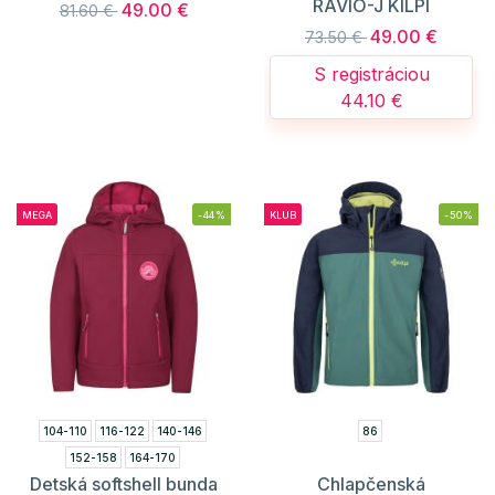
RAVIO-J KILPI
49.00 €
81.60 €
49.00 €
73.50 €
S registráciou
44.10 €
MEGA
-44%
KLUB
-50%
104-110
116-122
140-146
86
152-158
164-170
Detská softshell bunda
Chlapčenská