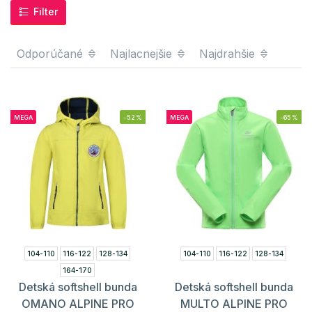
Filter
Odporúčané
Najlacnejšie
Najdrahšie
MEGA
-52%
MEGA
-65%
104-110
116-122
128-134
104-110
116-122
128-134
164-170
Detská softshell bunda
Detská softshell bunda
OMANO ALPINE PRO
MULTO ALPINE PRO