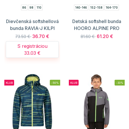
86
98
110
140-146
152-158
164-170
Dievčenská softshellová
Detská softshell bunda
bunda RAVIA-J KILPI
HOORO ALPINE PRO
36.70 €
61.20 €
73.50 €
81.60 €
S registráciou
33.03 €
KLUB
-50%
KLUB
-33%