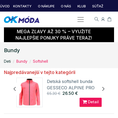
ÚVOD
KONTAKTY
O NÁKUPE
O NÁS
KLUB
SÚŤAŽ
MEGA ZĽAVY AŽ 30 % – VYUŽITE
NAJLEPŠIE PONUKY PRÁVE TERAZ!
Bundy
Deti
Bundy
Softshell
Najpredávanejší v tejto kategórii
unda
Detská softshell bunda
 2
GESSECO ALPINE PRO
26.50 €
65.30 €
ail
Detail