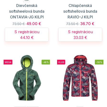
Dievčenská
Chlapčenská
softsheelová bunda
softshellová bunda
ONTAVIA-JG KILPI
RAVIO-J KILPI
49.00 €
36.70 €
73.50 €
73.50 €
S registráciou
S registráciou
44.10 €
33.03 €
MEGA
-48%
KLUB
-50%