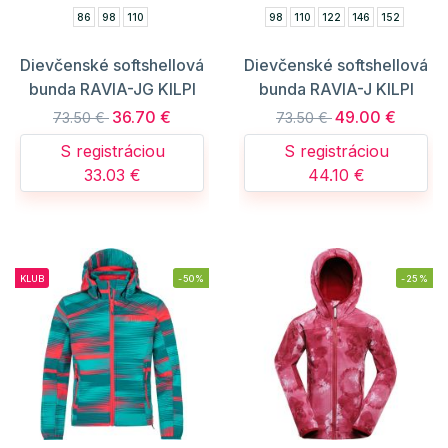
86
98
110
98
110
122
146
152
Dievčenské softshellová
Dievčenské softshellová
bunda RAVIA-JG KILPI
bunda RAVIA-J KILPI
36.70 €
49.00 €
73.50 €
73.50 €
S registráciou
S registráciou
33.03 €
44.10 €
KLUB
-50%
-25%