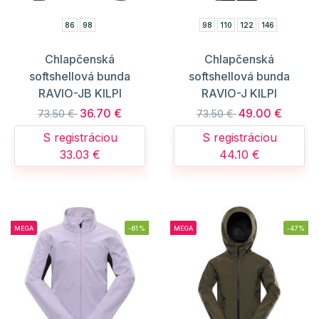
86
98
98
110
122
146
Chlapčenská
Chlapčenská
softshellová bunda
softshellová bunda
RAVIO-JB KILPI
RAVIO-J KILPI
36.70 €
49.00 €
73.50 €
73.50 €
S registráciou
S registráciou
33.03 €
44.10 €
MEGA
-61%
MEGA
-47%