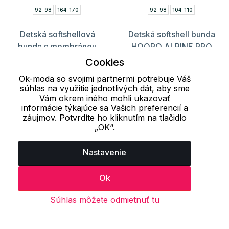
92-98
164-170
92-98
104-110
Detská softshellová
Detská softshell bunda
bunda s membránou
HOORO ALPINE PRO
OMANO 2 ALPINE PRO
43.02 €
Cookies
81.60 €
57.20 €
81.60 €
Ok-moda so svojimi partnermi potrebuje Váš
súhlas na využitie jednotlivých dát, aby sme
Vám okrem iného mohli ukazovať
informácie týkajúce sa Vašich preferencií a
Načítať ďalších 24 položiek
záujmov. Potvrdíte ho kliknutím na tlačidlo
„OK“.
1
2
Nastavenie
Naposledy prezerané produkty
Ok
Súhlas môžete odmietnuť tu