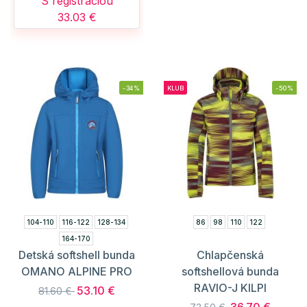
S registráciou
33.03 €
-34%
KLUB
-50%
104-110
116-122
128-134
86
98
110
122
164-170
Detská softshell bunda
Chlapčenská
OMANO ALPINE PRO
softshellová bunda
RAVIO-J KILPI
53.10 €
81.60 €
36.70 €