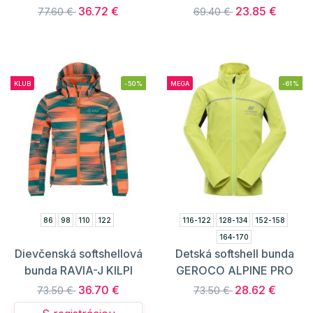
36.72 €
23.85 €
77.60 €
69.40 €
KLUB
-50%
MEGA
-61%
86
98
110
122
116-122
128-134
152-158
164-170
Dievčenská softshellová
Detská softshell bunda
bunda RAVIA-J KILPI
GEROCO ALPINE PRO
36.70 €
28.62 €
73.50 €
73.50 €