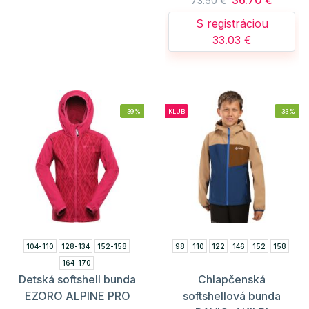
73.50 €
S registráciou
33.03 €
-39%
KLUB
-33%
104-110
128-134
152-158
98
110
122
146
152
158
164-170
Detská softshell bunda
Chlapčenská
EZORO ALPINE PRO
softshellová bunda