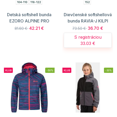
104-110
116-122
152
Detská softshell bunda
Dievčenské softshellová
EZORO ALPINE PRO
bunda RAVIA-J KILPI
42.21 €
36.70 €
81.60 €
73.50 €
S registráciou
33.03 €
KLUB
-50%
KLUB
-33%