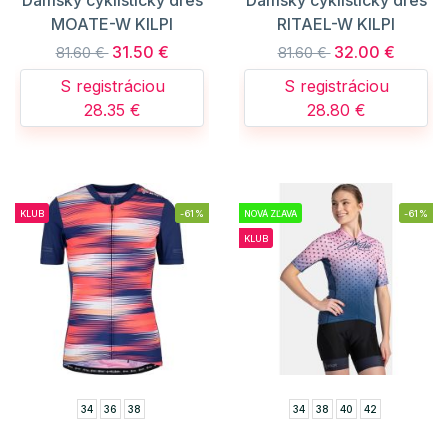
MOATE-W KILPI
RITAEL-W KILPI
31.50 €
32.00 €
81.60 €
81.60 €
S registráciou
S registráciou
28.35 €
28.80 €
KLUB
-61%
NOVÁ ZĽAVA
-61%
KLUB
34
36
38
34
38
40
42