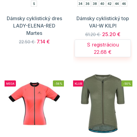
S
34
36
38
40
42
44
46
Dámsky cyklistický dres
Dámsky cyklistický top
LADY-ELENA-RED
VAI-W KILPI
Martes
25.20 €
61.20 €
7.14 €
22.50 €
S registráciou
22.68 €
MEGA
-58%
KLUB
-50%