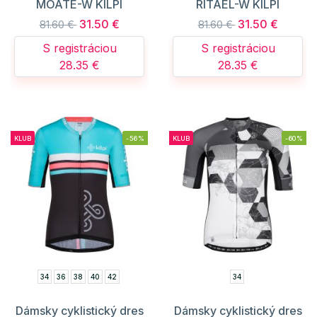
MOATE-W KILPI
RITAEL-W KILPI
31.50 €
31.50 €
81.60 €
81.60 €
S registráciou
S registráciou
28.35 €
28.35 €
KLUB
-56%
KLUB
-60%
34
36
38
40
42
34
Dámsky cyklistický dres
Dámsky cyklistický dres