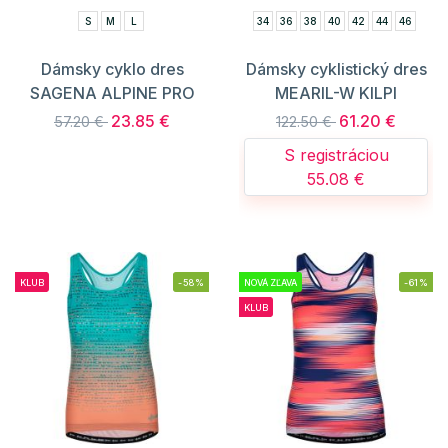
S
M
L
34
36
38
40
42
44
46
Dámsky cyklo dres
Dámsky cyklistický dres
SAGENA ALPINE PRO
MEARIL-W KILPI
23.85 €
61.20 €
57.20 €
122.50 €
S registráciou
55.08 €
KLUB
-58%
NOVÁ ZĽAVA
-61%
KLUB