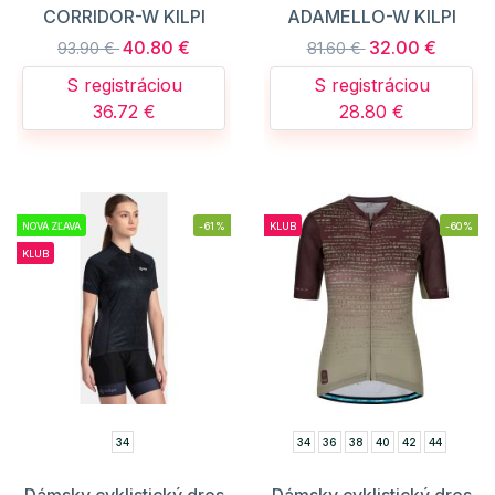
CORRIDOR-W KILPI
ADAMELLO-W KILPI
40.80 €
32.00 €
93.90 €
81.60 €
S registráciou
S registráciou
36.72 €
28.80 €
NOVÁ ZĽAVA
-61%
KLUB
-60%
KLUB
34
34
36
38
40
42
44
Dámsky cyklistický dres
Dámsky cyklistický dres