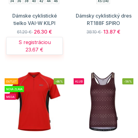
34
36
38
40
42
44
46
XS (34)
Dámske cyklistické
Dámsky cyklistický dres
tielko VAI-W KILPI
RT188F SPIRO
26.30 €
13.87 €
61.20 €
38.10 €
S registráciou
23.67 €
OUTLET
-68%
KLUB
-58%
NOVÁ ZĽAVA
MEGA