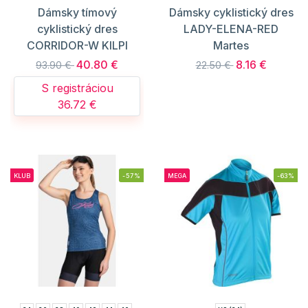
Dámsky tímový
Dámsky cyklistický dres
cyklistický dres
LADY-ELENA-RED
CORRIDOR-W KILPI
Martes
40.80 €
8.16 €
93.90 €
22.50 €
S registráciou
36.72 €
KLUB
-57%
MEGA
-63%