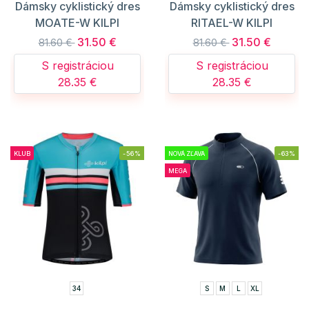
Dámsky cyklistický dres
Dámsky cyklistický dres
MOATE-W KILPI
RITAEL-W KILPI
31.50 €
31.50 €
81.60 €
81.60 €
S registráciou
S registráciou
28.35 €
28.35 €
KLUB
-56%
NOVÁ ZĽAVA
-63%
MEGA
34
S
M
L
XL