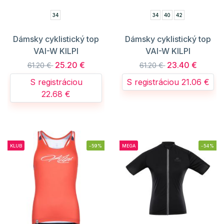
34
34
40
42
Dámsky cyklistický top
Dámsky cyklistický top
VAI-W KILPI
VAI-W KILPI
25.20 €
23.40 €
61.20 €
61.20 €
S registráciou
S registráciou 21.06 €
22.68 €
KLUB
-59%
MEGA
-54%