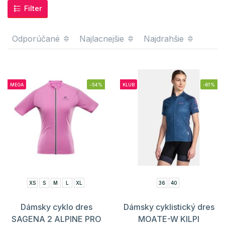
Filter
Odporúčané
Najlacnejšie
Najdrahšie
MEGA
-54%
KLUB
-61%
XS
S
M
L
XL
36
40
Dámsky cyklo dres
Dámsky cyklistický dres
SAGENA 2 ALPINE PRO
MOATE-W KILPI