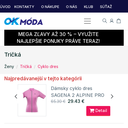
ÚVOD
KONTAKTY
O NÁKUPE
O NÁS
KLUB
SÚŤAŽ
MEGA ZĽAVY AŽ 30 % – VYUŽITE
NAJLEPŠIE PONUKY PRÁVE TERAZ!
Tričká
Ženy
Tričká
Cyklo dres
Najpredávanejší v tejto kategórii
s
Dámsky cyklo dres
SAGENA 2 ALPINE PRO
29.43 €
65.30 €
ail
Detail