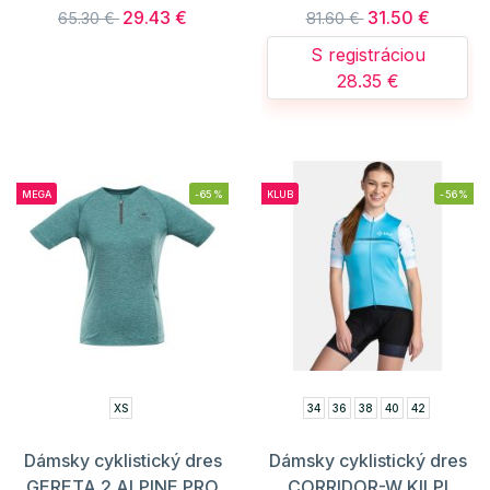
29.43 €
31.50 €
65.30 €
81.60 €
S registráciou
28.35 €
MEGA
-65%
KLUB
-56%
XS
34
36
38
40
42
Dámsky cyklistický dres
Dámsky cyklistický dres
GERETA 2 ALPINE PRO
CORRIDOR-W KILPI