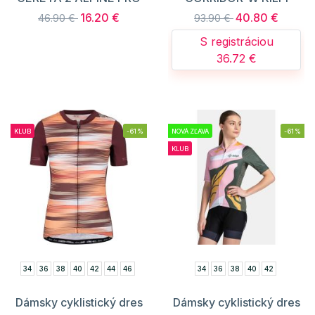
16.20 €
40.80 €
46.90 €
93.90 €
S registráciou
36.72 €
KLUB
-61%
NOVÁ ZĽAVA
-61%
KLUB
34
36
38
40
42
44
46
34
36
38
40
42
Dámsky cyklistický dres
Dámsky cyklistický dres