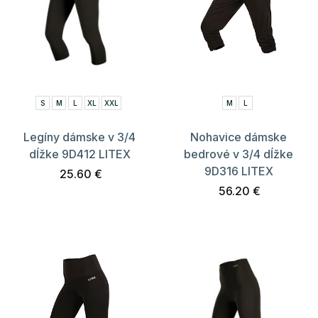
S
M
L
XL
XXL
M
L
Legíny dámske v 3/4
Nohavice dámske
dĺžke 9D412 LITEX
bedrové v 3/4 dĺžke
9D316 LITEX
25.60 €
56.20 €