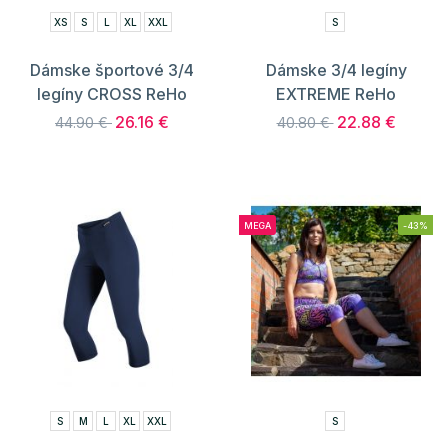
XS
S
L
XL
XXL
S
Dámske športové 3/4
Dámske 3/4 legíny
legíny CROSS ReHo
EXTREME ReHo
26.16 €
22.88 €
44.90 €
40.80 €
MEGA
-43%
S
M
L
XL
XXL
S