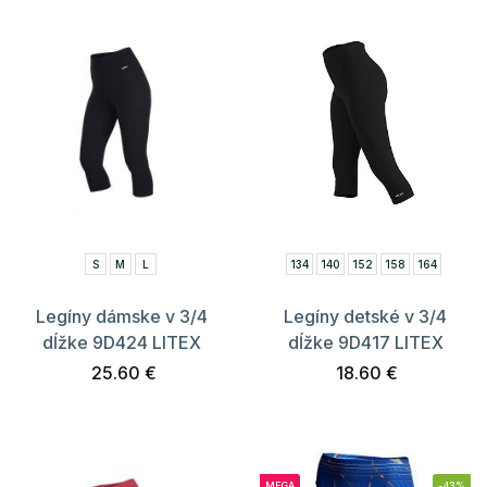
S
M
L
134
140
152
158
164
Legíny dámske v 3/4
Legíny detské v 3/4
dĺžke 9D424 LITEX
dĺžke 9D417 LITEX
25.60 €
18.60 €
MEGA
-43%