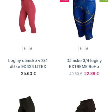
S
M
S
M
Legíny dámske v 3/4
Dámske 3/4 legíny
dĺžke 9D424 LITEX
EXTREME ReHo
25.60 €
22.88 €
40.80 €