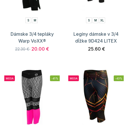
S
M
S
M
XL
Dámske 3/4 tepláky
Legíny dámske v 3/4
Warp VoXX®
dĺžke 9D424 LITEX
20.00 €
25.60 €
22.30 €
MEGA
-41%
MEGA
-43%