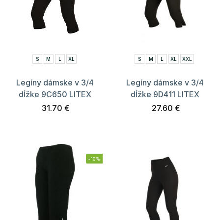
S
M
L
XL
S
M
L
XL
XXL
Legíny dámske v 3/4
Legíny dámske v 3/4
dĺžke 9C650 LITEX
dĺžke 9D411 LITEX
31.70 €
27.60 €
-10%