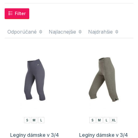
Filter
Odporúčané
Najlacnejšie
Najdrahšie
S
M
L
S
M
L
XL
Legíny dámske v 3/4
Legíny dámske v 3/4