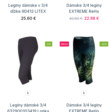
Legíny dámske v 3/4
Dámske 3/4 legíny
dĺžke 9D412 LITEX
EXTREME ReHo
25.60 €
22.88 €
40.80 €
-9%
MEGA
-43%
S
S
Legíny dámské 3/4
Dámske 3/4 legíny
632900103419 Lonka
EXTREME ReHo