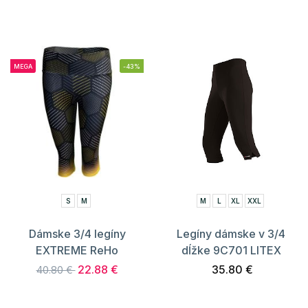
MEGA
-43%
S
M
M
L
XL
XXL
Dámske 3/4 legíny
Legíny dámske v 3/4
EXTREME ReHo
dĺžke 9C701 LITEX
22.88 €
35.80 €
40.80 €