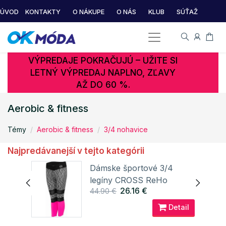
ÚVOD
KONTAKTY
O NÁKUPE
O NÁS
KLUB
SÚŤAŽ
VÝPREDAJE POKRAČUJÚ – UŽITE SI
LETNÝ VÝPREDAJ NAPLNO, ZĽAVY
AŽ DO 60 %.
Aerobic & fitness
Témy
Aerobic & fitness
3/4 nohavice
Najpredávanejší v tejto kategórii
Dámske športové 3/4
legíny CROSS ReHo
26.16 €
44.90 €
Detail
ail