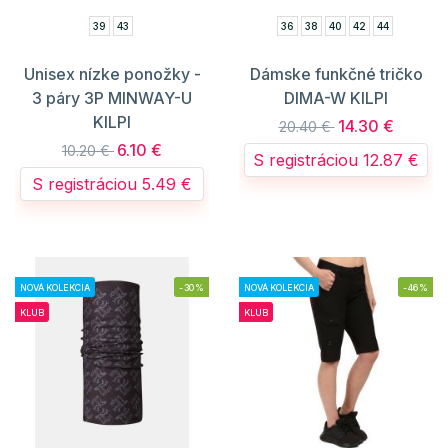
39
43
36
38
40
42
44
Unisex nízke ponožky -
Dámske funkčné tričko
3 páry 3P MINWAY-U
DIMA-W KILPI
KILPI
14.30 €
20.40 €
6.10 €
10.20 €
S registráciou 12.87 €
S registráciou 5.49 €
NOVÁ KOLEKCIA
-30%
NOVÁ KOLEKCIA
-46%
KLUB
KLUB