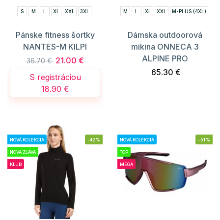
S
M
L
XL
XXL
3XL
M
L
XL
XXL
M-PLUS (4XL)
Pánske fitness šortky
Dámska outdoorová
NANTES-M KILPI
mikina ONNECA 3
ALPINE PRO
21.00 €
36.70 €
65.30 €
S registráciou
18.90 €
NOVÁ KOLEKCIA
-42%
NOVÁ KOLEKCIA
-51%
NOVÁ ZĽAVA
TOP
KLUB
MEGA