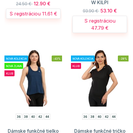
W KILPI
12.90 €
24.50 €
53.10 €
93.90 €
S registráciou 11.61 €
S registráciou
47.79 €
NOVÁ KOLEKCIA
-43%
NOVÁ KOLEKCIA
-29%
NOVÁ ZĽAVA
KLUB
KLUB
36
38
40
42
44
36
38
40
42
44
Dámske funkčné tielko
Dámske funkčné tričko