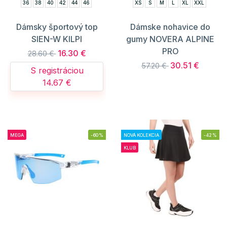
36
38
40
42
44
46
XS
S
M
L
XL
XXL
Dámsky športový top
Dámske nohavice do
SIEN-W KILPI
gumy NOVERA ALPINE
PRO
16.30 €
28.60 €
30.51 €
57.20 €
S registráciou
14.67 €
MEGA
-60%
NOVÁ KOLEKCIA
-42%
KLUB