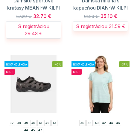
Dámske športové
Dámska mikina s
kraťasy MEANI-W KILPI
kapucňou DIAN-W KILPI
32.70 €
35.10 €
57.20 €
61.20 €
S registráciou
S registráciou 31.59 €
29.43 €
NOVÁ KOLEKCIA
-40%
NOVÁ KOLEKCIA
-37%
KLUB
KLUB
37
38
39
40
41
42
43
36
38
40
42
44
46
44
45
47