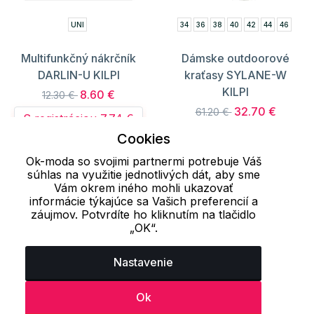
UNI
34
36
38
40
42
44
46
Multifunkčný nákrčník
Dámske outdoorové
DARLIN-U KILPI
kraťasy SYLANE-W
KILPI
8.60 €
12.30 €
32.70 €
61.20 €
S registráciou 7.74 €
S registráciou
Cookies
29.43 €
Ok-moda so svojimi partnermi potrebuje Váš
súhlas na využitie jednotlivých dát, aby sme
Vám okrem iného mohli ukazovať
informácie týkajúce sa Vašich preferencií a
Načítať ďalších 24 položiek
záujmov. Potvrdíte ho kliknutím na tlačidlo
„OK“.
1
2
3
..
45
46
47
Nastavenie
Naposledy prezerané produkty
Ok