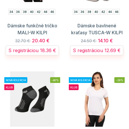
34
36
38
40
42
44
46
34
36
38
40
42
44
46
Dámske funkčné tričko
Dámske bavlnené
MALI-W KILPI
kraťasy TUSCA-W KILPI
20.40 €
14.10 €
32.70 €
24.50 €
S registráciou 18.36 €
S registráciou 12.69 €
NOVÁ KOLEKCIA
-40%
NOVÁ KOLEKCIA
-29%
KLUB
KLUB