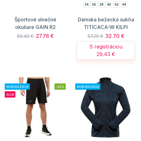
34
36
38
40
42
44
Športové slnečné
Dámska bežecká sukňa
okuliare GAIN R2
TITICACA-W KILPI
27.76 €
32.70 €
69.40 €
57.20 €
S registráciou
29.43 €
NOVÁ KOLEKCIA
-42%
NOVÁ KOLEKCIA
KLUB