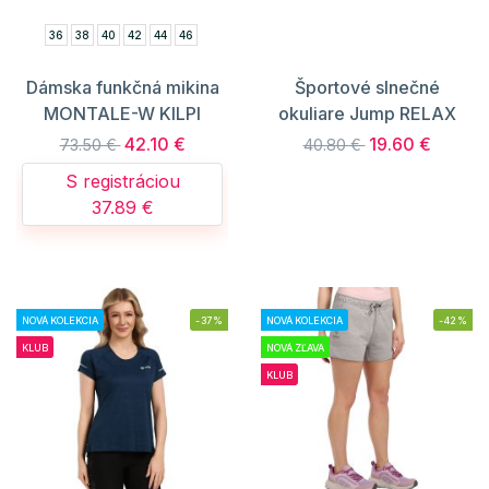
36
38
40
42
44
46
Dámska funkčná mikina
Športové slnečné
MONTALE-W KILPI
okuliare Jump RELAX
42.10 €
19.60 €
73.50 €
40.80 €
S registráciou
37.89 €
NOVÁ KOLEKCIA
-37%
NOVÁ KOLEKCIA
-42%
KLUB
NOVÁ ZĽAVA
KLUB