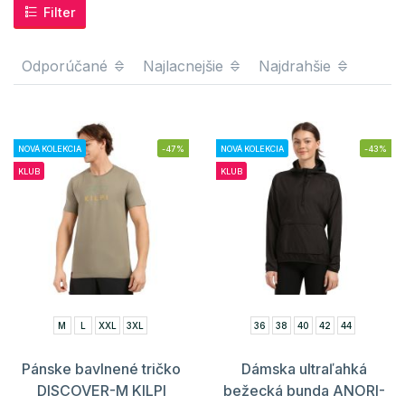
Filter
Odporúčané
Najlacnejšie
Najdrahšie
NOVÁ KOLEKCIA
-47%
NOVÁ KOLEKCIA
-43%
KLUB
KLUB
M
L
XXL
3XL
36
38
40
42
44
Pánske bavlnené tričko
Dámska ultraľahká
DISCOVER-M KILPI
bežecká bunda ANORI-