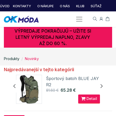
ÚVOD
KONTAKTY
O NÁKUPE
O NÁS
KLUB
SÚŤAŽ
VÝPREDAJE POKRAČUJÚ – UŽITE SI
LETNÝ VÝPREDAJ NAPLNO, ZĽAVY
AŽ DO 60 %.
Produkty
Novinky
Najpredávanejší v tejto kategórii
Športový batoh BLUE JAY
1
R2
65.28 €
81.60 €
ail
Detail