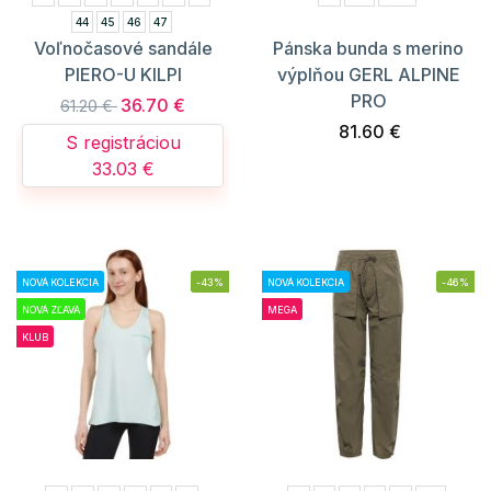
44
45
46
47
Voľnočasové sandále
Pánska bunda s merino
PIERO-U KILPI
výplňou GERL ALPINE
PRO
36.70 €
61.20 €
81.60 €
S registráciou
33.03 €
NOVÁ KOLEKCIA
-43%
NOVÁ KOLEKCIA
-46%
NOVÁ ZĽAVA
MEGA
KLUB