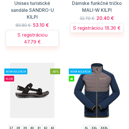
Unisex turistické
Dámske funkčné tričko
sandále SANDRO-U
MALI-W KILPI
KILPI
20.40 €
32.70 €
53.10 €
89.80 €
S registráciou 18.36 €
S registráciou
47.79 €
NOVÁ KOLEKCIA
-40%
NOVÁ KOLEKCIA
KLUB
37
38
39
40
41
42
43
XL
XXL
XXXL