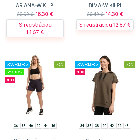
ARIANA-W KILPI
DIMA-W KILPI
16.30 €
14.30 €
28.60 €
20.40 €
S registráciou
S registráciou 12.87 €
14.67 €
NOVÁ KOLEKCIA
-42%
NOVÁ KOLEKCIA
-42%
NOVÁ ZĽAVA
KLUB
KLUB
36
38
40
42
44
46
34
36
38
40
42
44
46