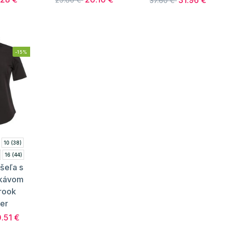
31.96 €
37.60 €
-15%
10 (38)
16 (44)
šeľa s
22 (50)
ukávom
 (54)
rook
er
.51 €