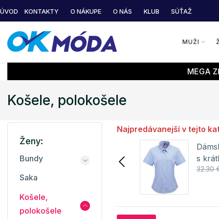
ÚVOD
KONTAKTY
O NÁKUPE
O NÁS
KLUB
SÚŤAŽ
MUŽI
MEGA ZĽ
Košele, polokošele
Najpredávanejší v tejto ka
Ženy:
Dámska bavlnená košeľa
Dámsk
s krátkym rukávom
s krá
Bundy
25.84 €
32.30 €
32.30 
PR321 Premier Workwear
PR321
Saka
Detail
Košele,
polokošele