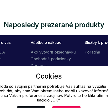
Naposledy prezerané produkty
re vas
Všetko o nákupe
Služby k pr
ÓDA
Ako vytvoriť objednávku
Poradňa
m
Obchodné podmienky
Doprava
Výmena tovaru
Cookies
Reklamačný poriadok
oda so svojimi partnermi potrebuje Váš súhlas na využitie
vých dát, aby sme Vám okrem iného mohli ukazovať informá
E-mail
ce sa Vašich preferencií a záujmov. Potvrdíte ho kliknutím 
tlačidlo „OK“.
Online
info@ok-moda.sk