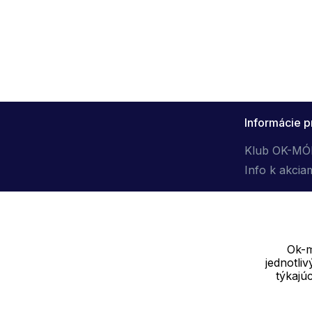
Informácie p
Klub OK-M
Info k akcia
Ok-m
jednotli
Dodávateľ
týkajú
SOLEDO, s.r.o. IČ: 29298679
Nové sady 988/2, 60200 Brno