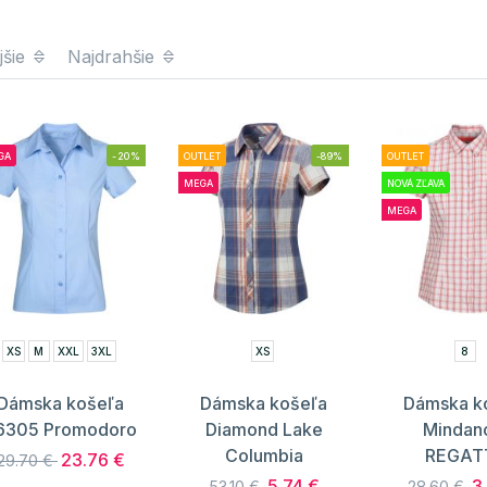
jšie
Najdrahšie
GA
-20%
OUTLET
-89%
OUTLET
MEGA
NOVÁ ZĽAVA
MEGA
XS
M
XXL
3XL
XS
8
Dámska košeľa
Dámska košeľa
Dámska k
6305 Promodoro
Diamond Lake
Mindano 
Columbia
REGAT
23.76 €
29.70 €
5.74 €
3
53.10 €
28.60 €