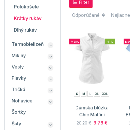
Filter
Polokošele
Odporúčané
Najlacne
Krátky rukáv
Dlhý rukáv
MEGA
-51%
ME
Termobielizeň
Mikiny
Vesty
Plavky
Tričká
S
M
L
XL
XXL
Nohavice
Dámska blúzka
Šortky
Chic Malfini
E
9.76 €
20.20 €
Šaty