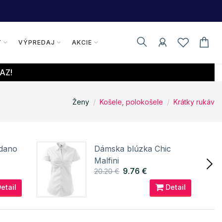
Y
VÝPREDAJ
AKCIE
AZ!
Ženy
Košele, polokošele
Krátky rukáv
dano
Dámska blúzka Chic
Malfini
9.76 €
20.20 €
etail
Detail