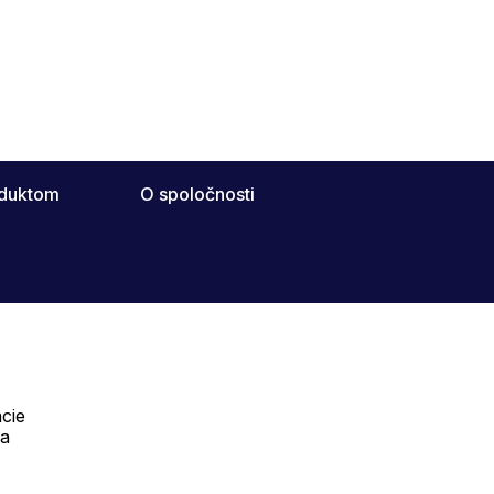
oduktom
O spoločnosti
cie
Telefón:
na
Offline
+421 277 278 079