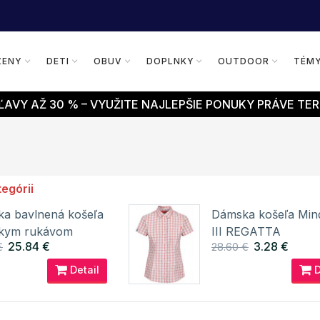
ŽENY
DETI
OBUV
DOPLNKY
OUTDOOR
TÉM
AVY AŽ 30 % – VYUŽITE NAJLEPŠIE PONUKY PRÁVE TER
tegórii
a bavlnená košeľa
Dámska košeľa Min
tkym rukávom
III REGATTA
25.84 €
3.28 €
€
28.60 €
 Premier Workwear
Detail
D