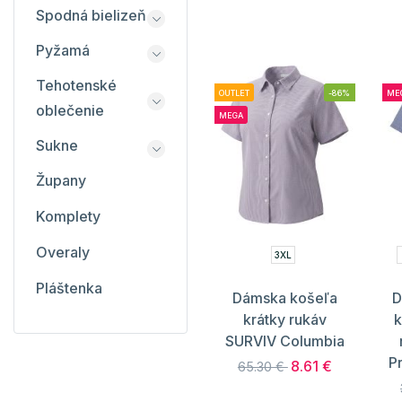
Spodná bielizeň
Pyžamá
Tehotenské
OUTLET
-86%
ME
oblečenie
MEGA
Sukne
Župany
Komplety
Overaly
3XL
Pláštenka
Dámska košeľa
D
krátky rukáv
k
SURVIV Columbia
P
8.61 €
65.30 €