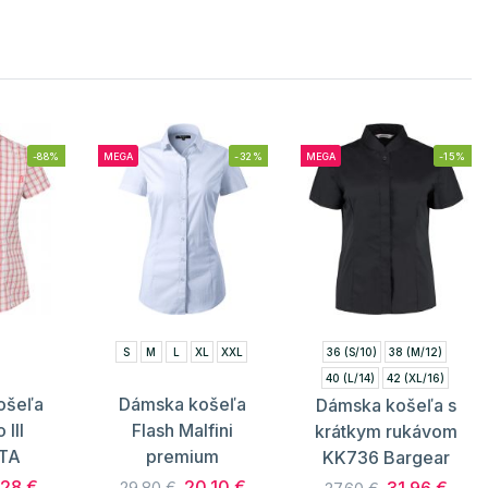
-88%
MEGA
-32%
MEGA
-15%
S
M
L
XL
XXL
36 (S/10)
38 (M/12)
40 (L/14)
42 (XL/16)
ošeľa
Dámska košeľa
Dámska košeľa s
44 (XXL/18)
46 (3XL/20)
III
Flash Malfini
krátkym rukávom
TA
premium
KK736 Bargear
.28 €
20.10 €
29.80 €