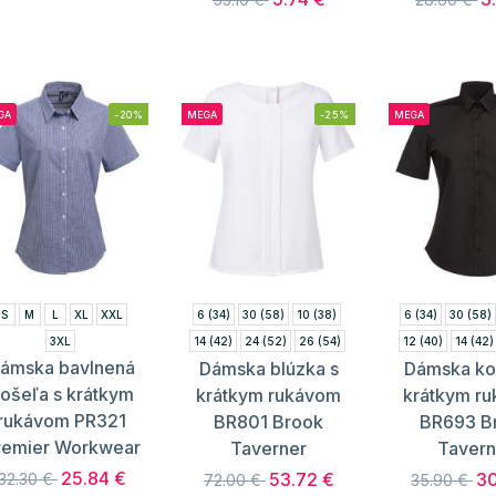
GA
-20%
MEGA
-25%
MEGA
S
M
L
XL
XXL
6 (34)
30 (58)
10 (38)
6 (34)
30 (58)
3XL
14 (42)
24 (52)
26 (54)
12 (40)
14 (42)
ámska bavlnená
Dámska blúzka s
Dámska ko
28 (56)
18 (46)
20 (48)
ošeľa s krátkym
krátkym rukávom
krátkym r
24 (52)
26
rukávom PR321
BR801 Brook
BR693 B
28 (56)
remier Workwear
Taverner
Tavern
25.84 €
53.72 €
30
32.30 €
72.00 €
35.90 €