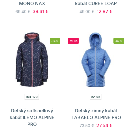
MONO NAX
kabát CUREE LOAP
38.61 €
12.87 €
69.40 €
49.00 €
-34%
MEGA
-62%
164-170
92-98
Detský softshellový
Detský zimný kabát
kabát ILEMO ALPINE
TABAELO ALPINE PRO
PRO
27.54 €
73.50 €