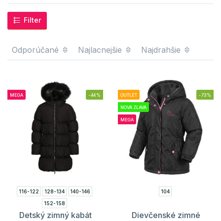
Filter
Odporúčané
Najlacnejšie
Najdrahšie
MEGA
-44%
OUTLET
-73%
NOVÁ ZĽAVA
MEGA
116-122
128-134
140-146
104
152-158
Detský zimný kabát
Dievčenské zimné