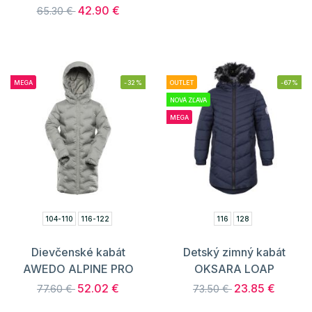
42.90 €
65.30 €
MEGA
-32%
OUTLET
-67%
NOVÁ ZĽAVA
MEGA
104-110
116-122
116
128
Dievčenské kabát
Detský zimný kabát
AWEDO ALPINE PRO
OKSARA LOAP
52.02 €
23.85 €
77.60 €
73.50 €