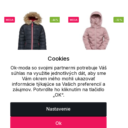
MEGA
-44%
MEGA
-32%
Cookies
Ok-moda so svojimi partnermi potrebuje Váš
súhlas na využitie jednotlivých dát, aby sme
134/140
164-170
Vám okrem iného mohli ukazovať
informácie týkajúce sa Vašich preferencií a
Dievčenské zimné
Dievčenské kabát
záujmov. Potvrdíte ho kliknutím na tlačidlo
„OK“.
kabát INDALA LOAP
AWEDO ALPINE PRO
31.87 €
52.02 €
57.20 €
77.60 €
Nastavenie
Ok