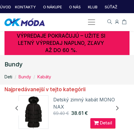
ÚVOD
KONTAKTY
O NÁKUPE
O NÁS
KLUB
SÚŤAŽ
VÝPREDAJE POKRAČUJÚ – UŽITE SI
LETNÝ VÝPREDAJ NAPLNO, ZĽAVY
AŽ DO 60 %.
Bundy
Deti
Bundy
Kabáty
Najpredávanejší v tejto kategórii
EDO
Detský zimný kabát MONO
NAX
38.61 €
69.40 €
ail
Detail