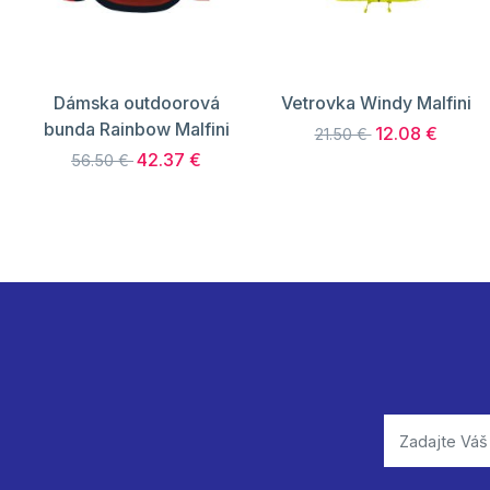
Dámska outdoorová
Vetrovka Windy Malfini
bunda Rainbow Malfini
12.08 €
21.50 €
42.37 €
56.50 €