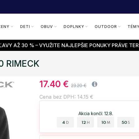
ŽENY
DETI
OBUV
DOPLNKY
OUTDOOR
TÉM
AVY AŽ 30 % – VYUŽITE NAJLEPŠIE PONUKY PRÁVE TER
80 RIMECK
17.40 €
23.20 €
Cena bez DPH: 14.15 €
Akcia končí: 12.8.
4
12
10
49
D
H
M
S