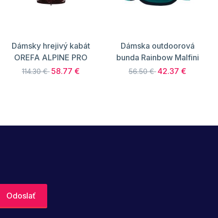
Dámsky hrejivý kabát
Dámska outdoorová
OREFA ALPINE PRO
bunda Rainbow Malfini
58.77 €
42.37 €
114.30 €
56.50 €