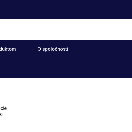
oduktom
O spoločnosti
cie
Telefón:
na
Offline
+421 277 278 079