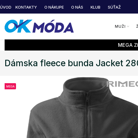
ÚVOD
KONTAKTY
O NÁKUPE
O NÁS
KLUB
SÚŤAŽ
MUŽI
MEGA ZĽ
Dámska fleece bunda Jacket 2
MEGA