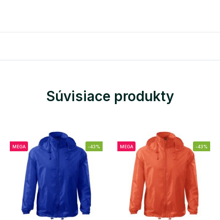
Súvisiace produkty
MEGA
-43%
MEGA
-43%