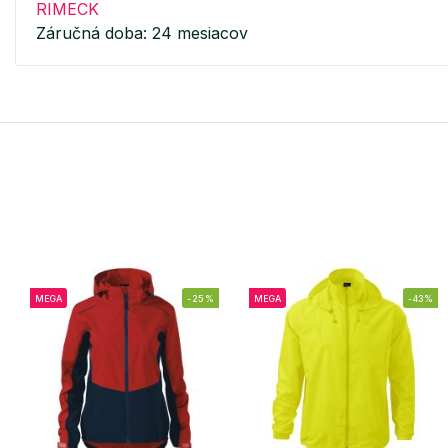
RIMECK
Záručná doba: 24 mesiacov
MEGA
-25%
MEGA
-43%