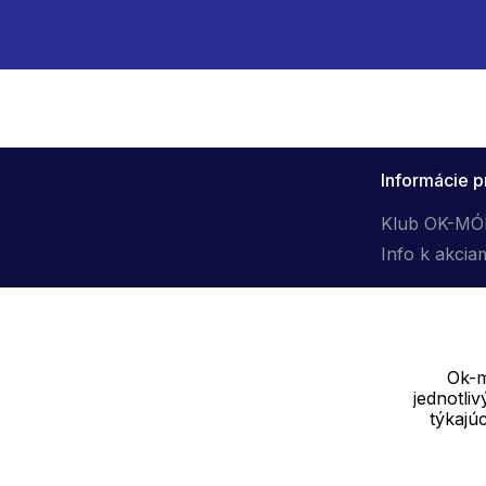
Informácie p
Klub OK-M
Info k akcia
Ok-m
jednotli
Dodávateľ
týkajú
SOLEDO, s.r.o. IČ: 29298679
Nové sady 988/2, 60200 Brno