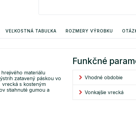
VEĽKOSTNÁ TABUĽKA
ROZMERY VÝROBKU
OTÁZ
Funkčné param
hrejivého materiálu
Vhodné obdobie
ýstrih zatavený páskou vo
e, vrecká s kosteným
vov stiahnuté gumou a
Vonkajšie vrecká