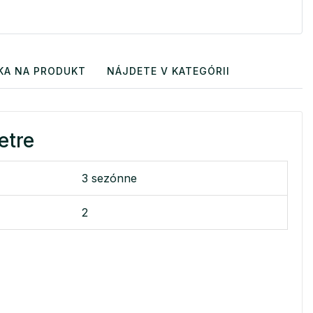
KA NA PRODUKT
NÁJDETE V KATEGÓRII
etre
3 sezónne
2