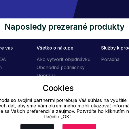
Naposledy prezerané produkty
re vas
Všetko o nákupe
Služby k pr
ÓDA
Ako vytvoriť objednávku
Poradňa
m
Obchodné podmienky
Doprava
Výmena tovaru
Cookies
Reklamačný poriadok
oda so svojimi partnermi potrebuje Váš súhlas na využitie
vých dát, aby sme Vám okrem iného mohli ukazovať informá
E-mail
ce sa Vašich preferencií a záujmov. Potvrdíte ho kliknutím 
tlačidlo „OK“.
Online
info@ok-moda.sk