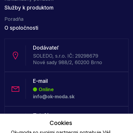
Služby k produktom
Poradňa
O spoločnosti
Dodávateľ
SOLEDO, s.r.o. IČ: 29298679
Nové sady 988/2, 60200 Brno
E-mail
Online
info@ok-moda.sk
Telefón:
Cookies
Offline
+421 277 278 079
Ok-moda so svojimi partnermi potrebuje Váš