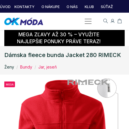
ÚVOD
KONTAKTY
O NÁKUPE
O NÁS
KLUB
SÚŤAŽ
MEGA ZĽAVY AŽ 30 % – VYUŽITE
NAJLEPŠIE PONUKY PRÁVE TERAZ!
Dámska fleece bunda Jacket 280 RIMECK
Ženy
Bundy
Jar, jeseň
MEGA