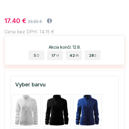
17.40 €
23.20 €
Cena bez DPH: 14.15 €
Akcia končí: 12.8.
5
17
42
27
D
H
M
S
Vyber barvu