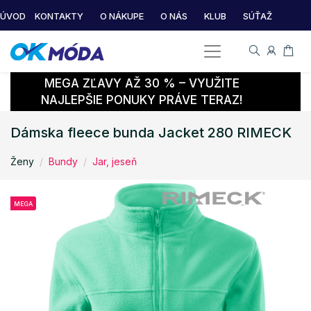
ÚVOD
KONTAKTY
O NÁKUPE
O NÁS
KLUB
SÚŤAŽ
MEGA ZĽAVY AŽ 30 % – VYUŽITE
NAJLEPŠIE PONUKY PRÁVE TERAZ!
Dámska fleece bunda Jacket 280 RIMECK
Ženy
Bundy
Jar, jeseň
MEGA