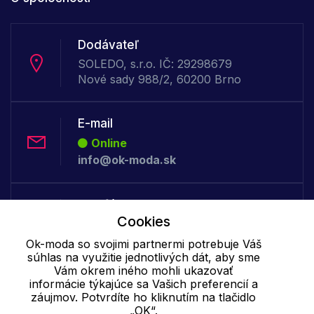
Dodávateľ
SOLEDO, s.r.o. IČ: 29298679
Nové sady 988/2, 60200 Brno
E-mail
Online
info@ok-moda.sk
Telefón:
Cookies
Offline
+421 277 278 079
Ok-moda so svojimi partnermi potrebuje Váš
súhlas na využitie jednotlivých dát, aby sme
Vám okrem iného mohli ukazovať
Cookie - podrobné nastavenie
|
Ďalšie informácie
|
Spracovanie
informácie týkajúce sa Vašich preferencií a
záujmov. Potvrdíte ho kliknutím na tlačidlo
osobných údajov
„OK“.