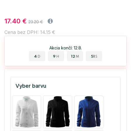
17.40 €
23.20 €
Cena bez DPH: 14.15 €
Akcia končí: 12.8.
4
9
12
50
D
H
M
S
Vyber barvu