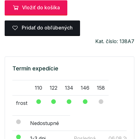
Vložiť do košíka
Pridať do obľúbených
Kat. číslo: 138A7
Termín expedície
110
122
134
146
158
frost
Nedostupné
1-3 dni
Posledná
06.08.2026