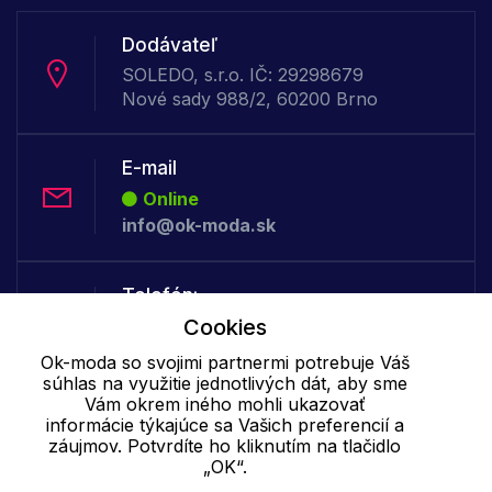
Dodávateľ
SOLEDO, s.r.o. IČ: 29298679
Nové sady 988/2, 60200 Brno
E-mail
Online
info@ok-moda.sk
Telefón:
Cookies
Online
+421 277 278 079
Ok-moda so svojimi partnermi potrebuje Váš
súhlas na využitie jednotlivých dát, aby sme
Vám okrem iného mohli ukazovať
Cookie - podrobné nastavenie
|
Ďalšie informácie
|
Spracovanie
informácie týkajúce sa Vašich preferencií a
záujmov. Potvrdíte ho kliknutím na tlačidlo
osobných údajov
„OK“.