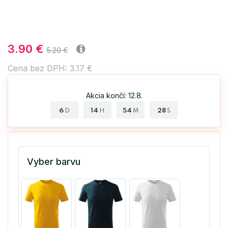
3.90 €
5.20 €
Cena bez DPH: 3.17 €
Akcia končí: 12.8.
6
14
54
27
D
H
M
S
Vyber barvu