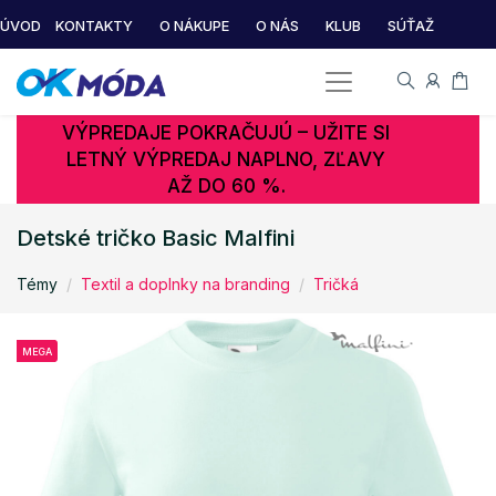
ÚVOD
KONTAKTY
O NÁKUPE
O NÁS
KLUB
SÚŤAŽ
VÝPREDAJE POKRAČUJÚ – UŽITE SI
LETNÝ VÝPREDAJ NAPLNO, ZĽAVY
AŽ DO 60 %.
Detské tričko Basic Malfini
Témy
Textil a doplnky na branding
Tričká
MEGA