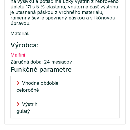
na výšivku a potlač má úzky výstrih z rebrového
úpletu 1:1 s 5 % elastanu, vnútorná časť výstrihu
je utesnená páskou z vrchného materiálu,
ramenný šev je spevnený páskou a silikónovou
úpravou.
Materiál.
Výrobca:
Malfini
Záručná doba: 24 mesiacov
Funkčné parametre
Vhodné obdobie
celoročné
Výstrih
gulatý