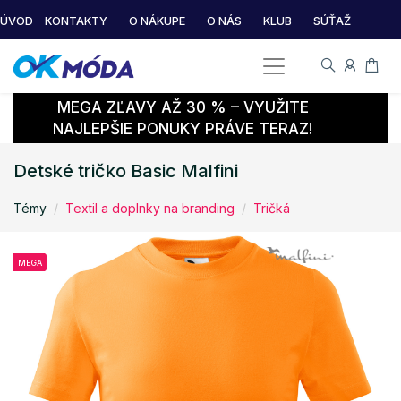
ÚVOD
KONTAKTY
O NÁKUPE
O NÁS
KLUB
SÚŤAŽ
MEGA ZĽAVY AŽ 30 % – VYUŽITE
NAJLEPŠIE PONUKY PRÁVE TERAZ!
Detské tričko Basic Malfini
Témy
Textil a doplnky na branding
Tričká
MEGA