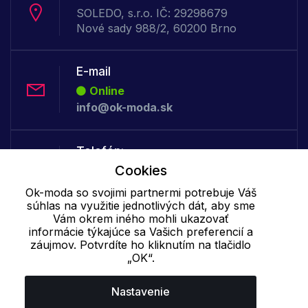
SOLEDO, s.r.o. IČ: 29298679
Nové sady 988/2, 60200 Brno
E-mail
Online
info@ok-moda.sk
Telefón:
Cookies
Offline
+421 277 278 079
Ok-moda so svojimi partnermi potrebuje Váš
súhlas na využitie jednotlivých dát, aby sme
Vám okrem iného mohli ukazovať
Cookie - podrobné nastavenie
|
Ďalšie informácie
|
Spracovanie
informácie týkajúce sa Vašich preferencií a
záujmov. Potvrdíte ho kliknutím na tlačidlo
osobných údajov
„OK“.
Nastavenie