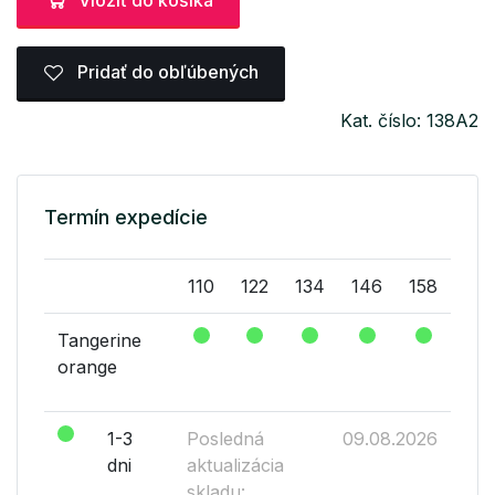
Pridať do obľúbených
Kat. číslo: 138A2
Termín expedície
110
122
134
146
158
Tangerine
orange
1-3
Posledná
09.08.2026
dni
aktualizácia
skladu: