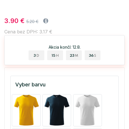
3.90 €
5.20 €
Cena bez DPH: 3.17 €
Akcia končí: 12.8.
3
15
23
36
D
H
M
S
Vyber barvu