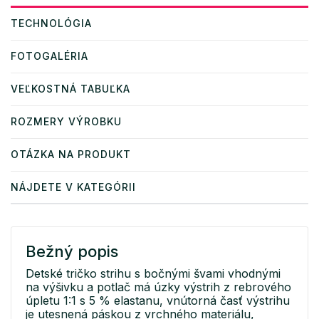
TECHNOLÓGIA
FOTOGALÉRIA
VEĽKOSTNÁ TABUĽKA
ROZMERY VÝROBKU
OTÁZKA NA PRODUKT
NÁJDETE V KATEGÓRII
Bežný popis
Detské tričko strihu s bočnými švami vhodnými
na výšivku a potlač má úzky výstrih z rebrového
úpletu 1:1 s 5 % elastanu, vnútorná časť výstrihu
je utesnená páskou z vrchného materiálu,