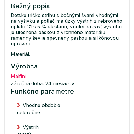
Bežný popis
Detské tričko strihu s bočnými švami vhodnými
na výšivku a potlač má úzky výstrih z rebrového
úpletu 1:1 s 5 % elastanu, vnútorná časť výstrihu
je utesnená páskou z vrchného materiálu,
ramenný šev je spevnený páskou a silikónovou
úpravou.
Materiál.
Výrobca:
Malfini
Záručná doba: 24 mesiacov
Funkčné parametre
Vhodné obdobie
celoročné
Výstrih