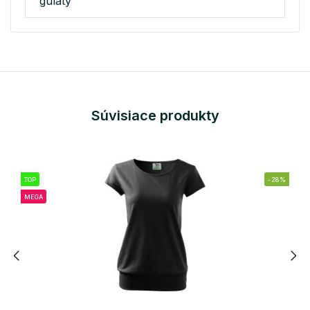
gulatý
Súvisiace produkty
TOP
-28%
MEGA