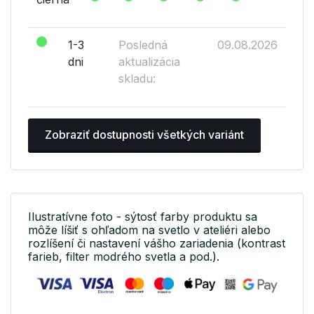
1-3
Posledná
09.08.2026
dni
aktualizácia
skladu:
Zobraziť dostupnosti všetkých variánt
Ilustratívne foto - sýtosť farby produktu sa
môže líšiť s ohľadom na svetlo v ateliéri alebo
rozlíšení či nastavení vášho zariadenia (kontrast
farieb, filter modrého svetla a pod.).