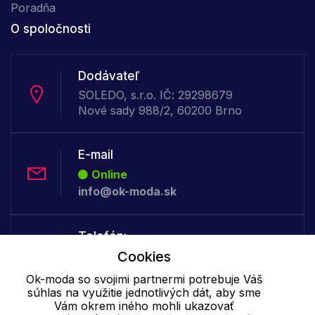
Poradňa
O spoločnosti
Dodávateľ
SOLEDO, s.r.o. IČ: 29298679
Nové sady 988/2, 60200 Brno
E-mail
Online
info@ok-moda.sk
Telefón:
Offline
Cookies
+421 277 278 079
Ok-moda so svojimi partnermi potrebuje Váš
súhlas na využitie jednotlivých dát, aby sme
Vám okrem iného mohli ukazovať
Cookie - podrobné nastavenie
|
Ďalšie informácie
|
Spracovanie