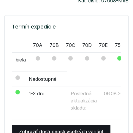
Kat. číslo: 07008-MxB
Termín expedície
70A
70B
70C
70D
70E
75A
biela
Nedostupné
1-3 dni
Posledná
06.08.2026
aktualizácia
skladu:
Zobraziť dostupnosti všetkých variánt