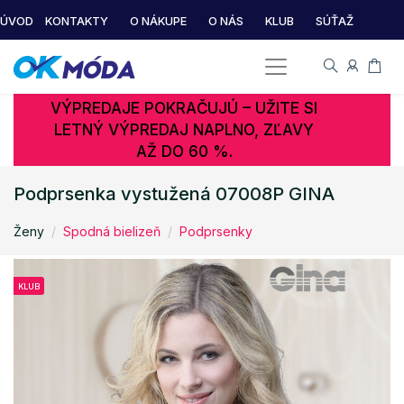
ÚVOD
KONTAKTY
O NÁKUPE
O NÁS
KLUB
SÚŤAŽ
VÝPREDAJE POKRAČUJÚ – UŽITE SI
LETNÝ VÝPREDAJ NAPLNO, ZĽAVY
AŽ DO 60 %.
Podprsenka vystužená 07008P GINA
Ženy
Spodná bielizeň
Podprsenky
KLUB