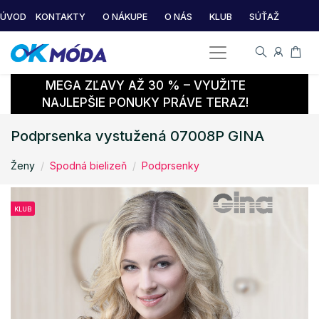
ÚVOD
KONTAKTY
O NÁKUPE
O NÁS
KLUB
SÚŤAŽ
MEGA ZĽAVY AŽ 30 % – VYUŽITE
NAJLEPŠIE PONUKY PRÁVE TERAZ!
Podprsenka vystužená 07008P GINA
Ženy
Spodná bielizeň
Podprsenky
KLUB