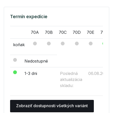
Termín expedície
70A
70B
70C
70D
70E
75A
koňak
Nedostupné
1-3 dni
Posledná
06.08.2026
aktualizácia
skladu:
Zobraziť dostupnosti všetkých variánt