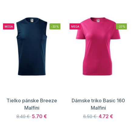
MEGA
-32%
MEGA
-27%
Tielko pánske Breeze
Dámske triko Basic 160
Malfini
Malfini
5.70 €
4.72 €
8.40 €
6.50 €