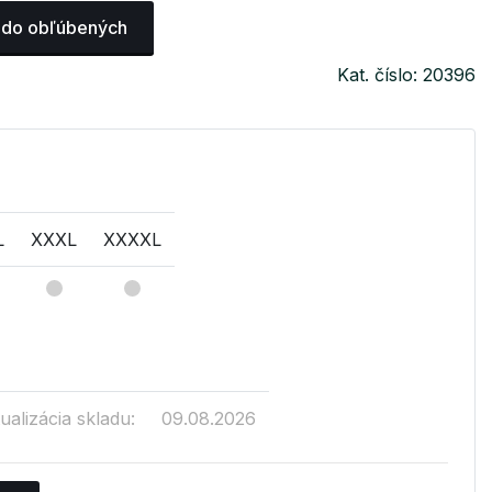
 do obľúbených
Kat. číslo: 20396
L
XXXL
XXXXL
ualizácia skladu:
09.08.2026