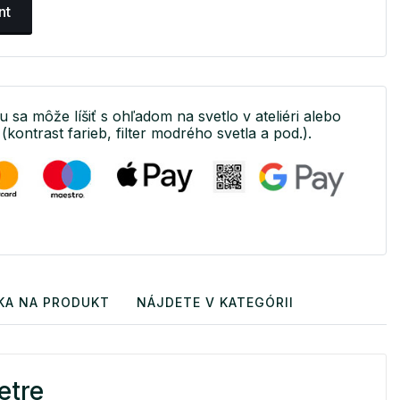
nt
u sa môže líšiť s ohľadom na svetlo v ateliéri alebo
(kontrast farieb, filter modrého svetla a pod.).
KA NA PRODUKT
NÁJDETE V KATEGÓRII
etre