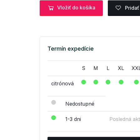
Vložiť do košíka
Pridať
Termín expedície
S
M
L
XL
XX
citrónová
Nedostupné
1-3 dni
Posledná akt