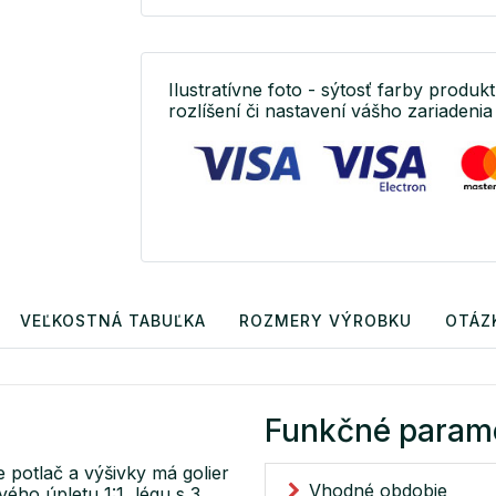
Ilustratívne foto - sýtosť farby produkt
rozlíšení či nastavení vášho zariadenia 
VEĽKOSTNÁ TABUĽKA
ROZMERY VÝROBKU
OTÁZ
Funkčné param
 potlač a výšivky má golier
Vhodné obdobie
ého úpletu 1:1, légu s 3