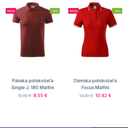
MEGA
-30%
MEGA
-26%
Pánska polokošeľa
Dámska polokošeľa
Single J. 180 Malfini
Focus Malfini
8.55 €
10.42 €
12.30 €
14.20 €