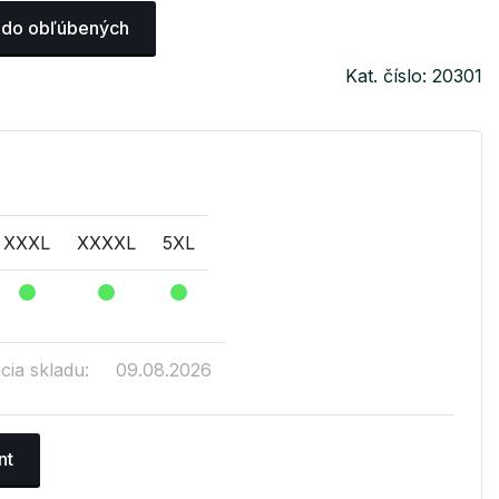
 do obľúbených
Kat. číslo: 20301
XXXL
XXXXL
5XL
cia skladu:
09.08.2026
nt