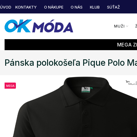
ÚVOD
KONTAKTY
O NÁKUPE
O NÁS
KLUB
SÚŤAŽ
MUŽI
MEGA ZĽ
Pánska polokošeľa Pique Polo Ma
MEGA