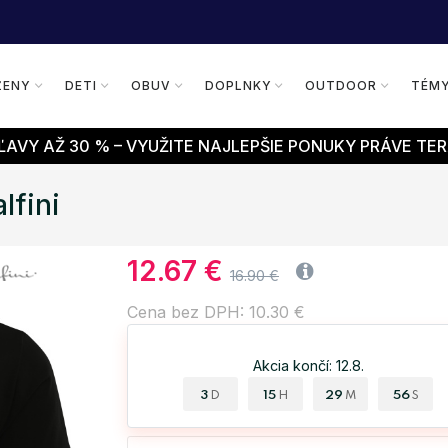
ŽENY
DETI
OBUV
DOPLNKY
OUTDOOR
TÉM
AVY AŽ 30 % – VYUŽITE NAJLEPŠIE PONUKY PRÁVE TER
lfini
12.67 €
16.90 €
Cena bez DPH: 10.30 €
Akcia končí: 12.8.
3
15
29
55
D
H
M
S