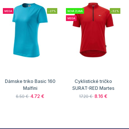
MEGA
-27%
NOVÁ ZĽAVA
-52%
MEGA
Dámske triko Basic 160
Cyklistické tričko
Malfini
SURAT-RED Martes
4.72 €
8.16 €
6.50 €
17.20 €