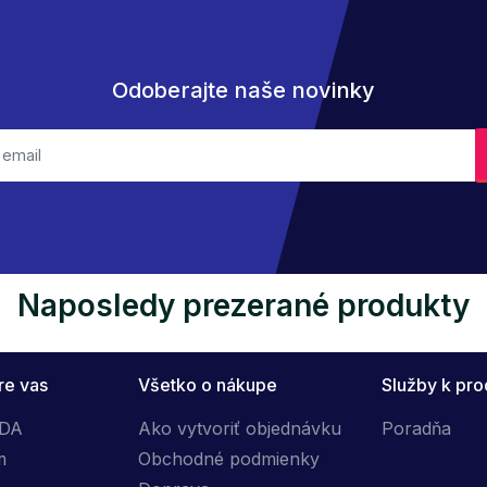
Odoberajte naše novinky
Naposledy prezerané produkty
re vas
Všetko o nákupe
Služby k pr
ÓDA
Ako vytvoriť objednávku
Poradňa
m
Obchodné podmienky