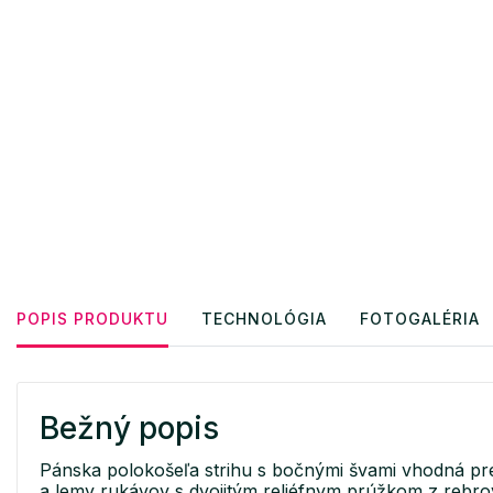
POPIS PRODUKTU
TECHNOLÓGIA
FOTOGALÉRIA
Bežný popis
Pánska polokošeľa strihu s bočnými švami vhodná pre
a lemy rukávov s dvojitým reliéfnym prúžkom z rebrov