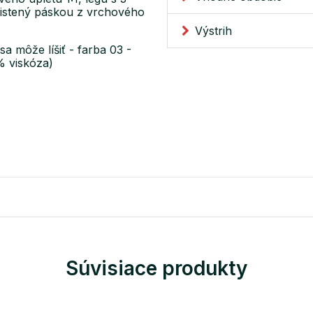
čistený páskou z vrchového
Výstrih
a môže líšiť - farba 03 -
% viskóza)
Súvisiace produkty