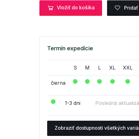
Vložiť do košíka
Pridať
Termín expedície
S
M
L
XL
XXL
čierna
1-3 dni
Posledná aktualizá
Zobraziť dostupnosti všetkých variá