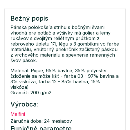
Bežný popis
Pánska polokošeľa strihu s bočnými švami
vhodná pre potlač a výšivky má golier a lemy
rukávov s dvojitým reliéfnym prúžkom z
rebrového úpletu 1:1, légu s 3 gombíkmi vo farbe
materiálu, vnútorný priekrčník začistený páskou
z vrchového materiálu a spevnenie ramenných
švov pások.
Materiál: Pique, 65% bavlna, 35% polyester
(zloženie sa môže líšiť - farba 03 - 97% bavlna a
3% viskóza, farba 12 - 85% bavlna, 15%
viskóza)
Gramáž: 200 g/m2
Výrobca:
Malfini
Záručná doba: 24 mesiacov
Funkčné parametre