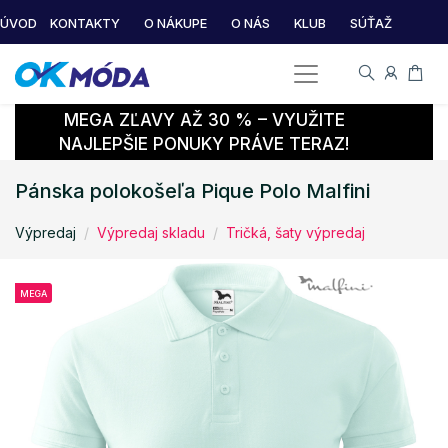
ÚVOD
KONTAKTY
O NÁKUPE
O NÁS
KLUB
SÚŤAŽ
MEGA ZĽAVY AŽ 30 % – VYUŽITE
NAJLEPŠIE PONUKY PRÁVE TERAZ!
Pánska polokošeľa Pique Polo Malfini
Výpredaj
Výpredaj skladu
Tričká, šaty výpredaj
MEGA