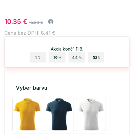
10.35 €
15.30 €
Cena bez DPH: 8.41 €
Akcia končí: 11.8.
1
19
44
53
D
H
M
S
Vyber barvu