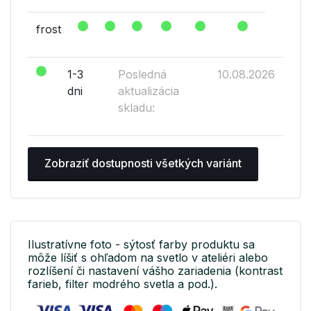
frost
1-3
Posledná
10.08.2026
dni
aktualizácia
skladu:
Zobraziť dostupnosti všetkých variánt
Ilustratívne foto - sýtosť farby produktu sa
môže líšiť s ohľadom na svetlo v ateliéri alebo
rozlíšení či nastavení vášho zariadenia (kontrast
farieb, filter modrého svetla a pod.).