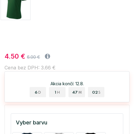
4.50 €
6.00 €
Cena bez DPH: 3.66 €
Akcia končí: 12.8.
6
1
47
02
D
H
M
S
Vyber barvu