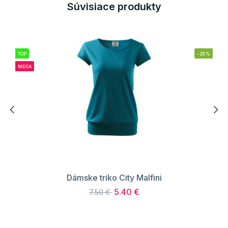
Súvisiace produkty
TOP
-28%
MEGA
Dámske triko City Malfini
5.40 €
7.50 €