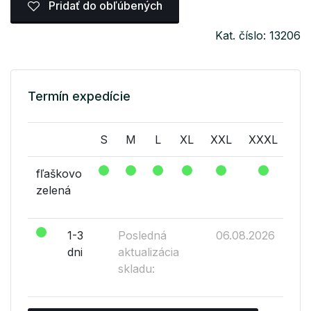
Pridať do obľúbených
Kat. číslo: 13206
Termín expedície
S
M
L
XL
XXL
XXXL
fľaškovo
zelená
1-3
Posledná
06.08.2026
dni
aktualizácia
skladu: