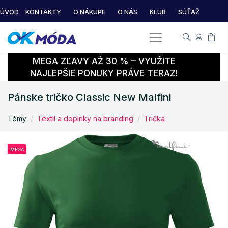
ÚVOD
KONTAKTY
O NÁKUPE
O NÁS
KLUB
SÚŤAŽ
MEGA ZĽAVY AŽ 30 % – VYUŽITE
NAJLEPŠIE PONUKY PRÁVE TERAZ!
Pánske tričko Classic New Malfini
Témy
Textil a doplnky na branding
Tričká
MEGA