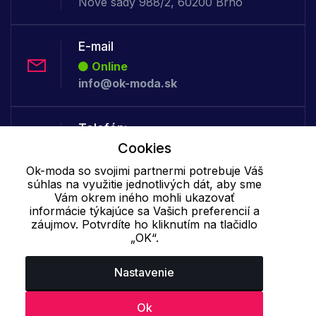
Nové sady 988/2, 60200 Brno
E-mail
Online
info@ok-moda.sk
Telefón:
Cookies
Offline
+421 277 278 079
Ok-moda so svojimi partnermi potrebuje Váš
súhlas na využitie jednotlivých dát, aby sme
Vám okrem iného mohli ukazovať
Cookie - podrobné nastavenie
|
Ďalšie informácie
|
Spracovanie
informácie týkajúce sa Vašich preferencií a
záujmov. Potvrdíte ho kliknutím na tlačidlo
osobných údajov
„OK“.
Nastavenie
Ok