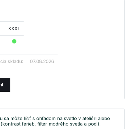
L
XXXL
cia skladu:
07.08.2026
nt
u sa môže líšiť s ohľadom na svetlo v ateliéri alebo
(kontrast farieb, filter modrého svetla a pod.).