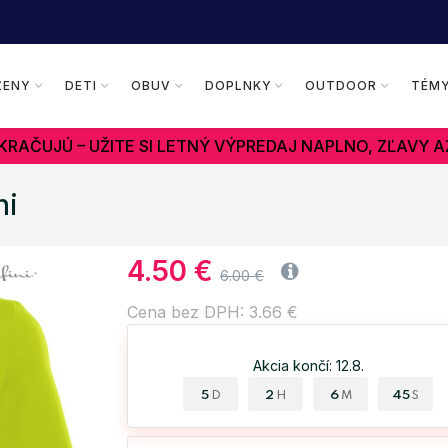
ŽENY
DETI
OBUV
DOPLNKY
OUTDOOR
TÉM
RAČUJÚ – UŽITE SI LETNÝ VÝPREDAJ NAPLNO, ZĽAVY A
ni
4.50 €
6.00 €
Cena bez DPH: 3.66 €
Akcia končí: 12.8.
5
2
6
44
D
H
M
S