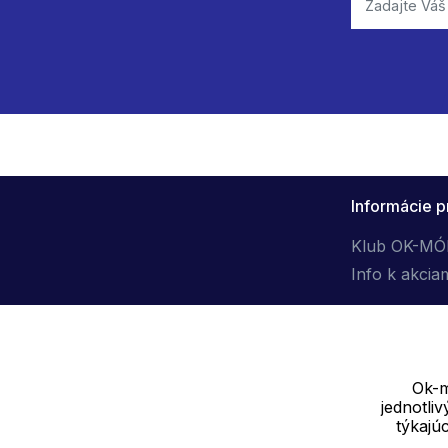
Informácie p
Klub OK-M
Info k akcia
Ok-m
jednotli
Dodávateľ
týkajú
SOLEDO, s.r.o. IČ: 29298679