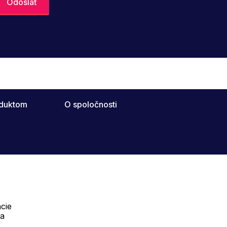
oduktom
O spoločnosti
cie
Telefón:
na
Offline