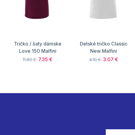
Tričko / šaty dámske
Detské tričko Classic
Love 150 Malfini
New Malfini
7.35 €
3.07 €
11.80 €
4.10 €