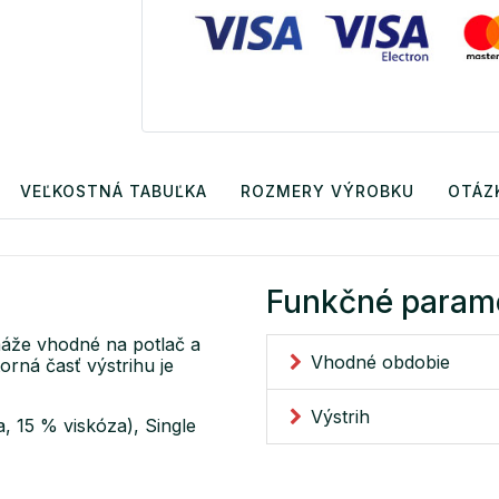
VEĽKOSTNÁ TABUĽKA
ROZMERY VÝROBKU
OTÁZ
Funkčné param
máže vhodné na potlač a
Vhodné obdobie
orná časť výstrihu je
Výstrih
, 15 % viskóza), Single