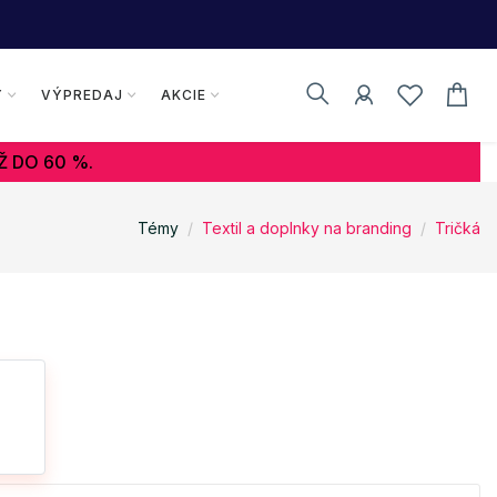
Y
VÝPREDAJ
AKCIE
Ž DO 60 %.
Témy
Textil a doplnky na branding
Tričká