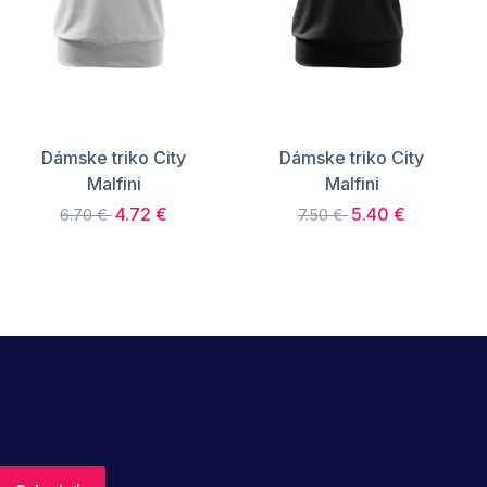
Dámske triko City
Dámske triko City
Malfini
Malfini
4.72 €
5.40 €
6.70 €
7.50 €