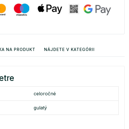
KA NA PRODUKT
NÁJDETE V KATEGÓRII
etre
celoročné
gulatý