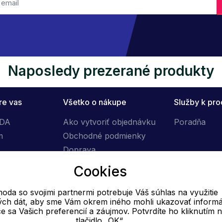
Naposledy prezerané produkty
re vas
Všetko o nákupe
Služby k pr
ÓDA
Ako vytvoriť objednávku
Poradňa
m
Obchodné podmienky
Doprava
Výmena tovaru
Cookies
Reklamačný poriadok
oda so svojimi partnermi potrebuje Váš súhlas na využitie
vých dát, aby sme Vám okrem iného mohli ukazovať informá
E-mail
ce sa Vašich preferencií a záujmov. Potvrdíte ho kliknutím 
tlačidlo „OK“.
Online