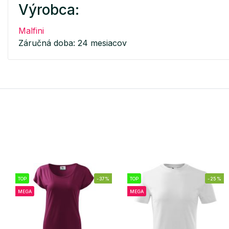
Výrobca:
Malfini
Záručná doba: 24 mesiacov
TOP
-37%
TOP
-25%
MEGA
MEGA