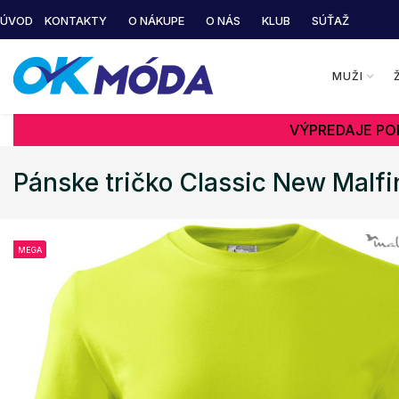
ÚVOD
KONTAKTY
O NÁKUPE
O NÁS
KLUB
SÚŤAŽ
MUŽI
VÝPREDAJE POK
Pánske tričko Classic New Malfi
MEGA