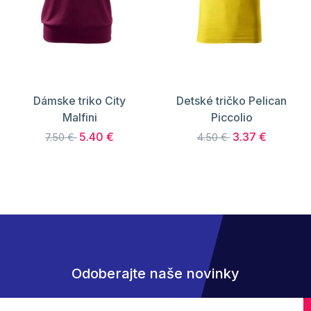
Dámske triko City
Detské tričko Pelican
Malfini
Piccolio
5.40 €
3.37 €
7.50 €
4.50 €
Odoberajte naše novinky