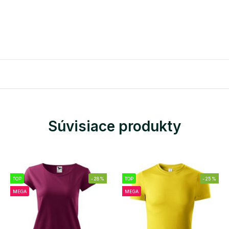
Súvisiace produkty
TOP
-28%
TOP
-25%
MEGA
MEGA