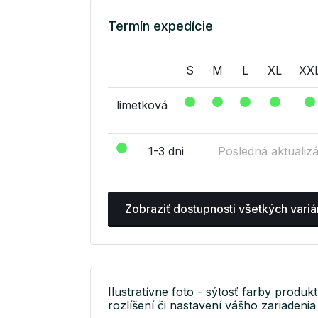
Termín expedície
S
M
L
XL
XX
limetková
1-3 dni
Posledná aktualizá
Zobraziť dostupnosti všetkých variá
Ilustratívne foto - sýtosť farby produkt
rozlíšení či nastavení vášho zariadenia 