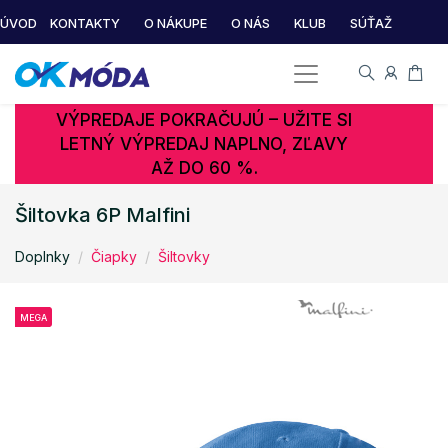
ÚVOD
KONTAKTY
O NÁKUPE
O NÁS
KLUB
SÚŤAŽ
VÝPREDAJE POKRAČUJÚ – UŽITE SI
LETNÝ VÝPREDAJ NAPLNO, ZĽAVY
AŽ DO 60 %.
Šiltovka 6P Malfini
Doplnky
Čiapky
Šiltovky
MEGA