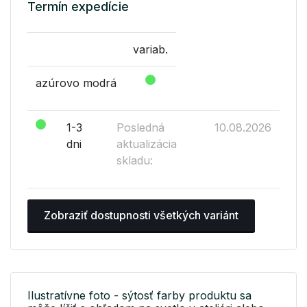
Termín expedície
variab.
azúrovo modrá
1-3
Posledná
10.08.2026
dni
aktualizácia
skladu:
Zobraziť dostupnosti všetkých variánt
Ilustratívne foto - sýtosť farby produktu sa