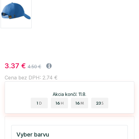
3.37 €
4.50 €
Cena bez DPH: 2.74 €
Akcia končí: 11.8.
1
16
16
22
D
H
M
S
Vyber barvu