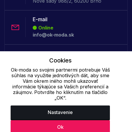
Nové sady 988/2, 60200 Brno
E-mail
Online
info@ok-moda.sk
Telefón:
Cookies
Online
+421 277 278 079
Ok-moda so svojimi partnermi potrebuje Váš
súhlas na využitie jednotlivých dát, aby sme
Vám okrem iného mohli ukazovať
informácie týkajúce sa Vašich preferencií a
Cookie - podrobné nastavenie
|
Ďalšie informácie
|
Spracovanie
záujmov. Potvrdíte ho kliknutím na tlačidlo
osobných údajov
„OK“.
Nastavenie
Ok