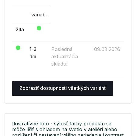
variab.
žltá
1-3
Posledná
09.08.2026
dni
aktualizácia
skladu:
Zobraziť dostupnosti všetkých variánt
Ilustratívne foto - sýtosť farby produktu sa
môže líšiť s ohľadom na svetlo v ateliéri alebo
rozlíšení či nastavení vášho zariadenia (kontrast