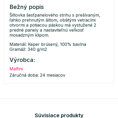
Bežný popis
Šiltovka šesťpanelového strihu s prešívaným,
ľahko prehnutým šiltom, obšitými vetracími
otvormi a potiacou páskou má vystužené 2
predné panely a nastaviteľnú veľkosť
mosadzným klipom.
Materiál: Keper brúsený, 100% bavlna
Gramáž: 340 g/m2
Výrobca:
Malfini
Záručná doba: 24 mesiacov
Súvisiace produkty