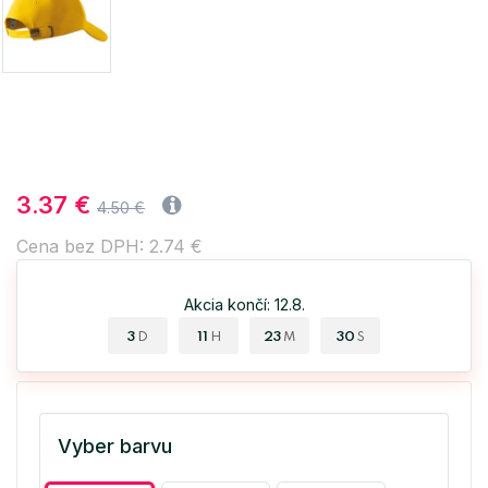
3.37 €
4.50 €
Cena bez DPH: 2.74 €
Akcia končí: 12.8.
3
11
23
29
D
H
M
S
Vyber barvu