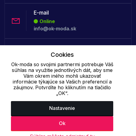
E-mail
Online
info@ok-moda.sk
Telefón:
Cookies
Offline
+421 277 278 079
Ok-moda so svojimi partnermi potrebuje Váš
súhlas na využitie jednotlivých dát, aby sme
Vám okrem iného mohli ukazovať
informácie týkajúce sa Vašich preferencií a
Cookie - podrobné nastavenie
|
Ďalšie informácie
|
Spracovanie
záujmov. Potvrdíte ho kliknutím na tlačidlo
osobných údajov
„OK“.
Nastavenie
Ok