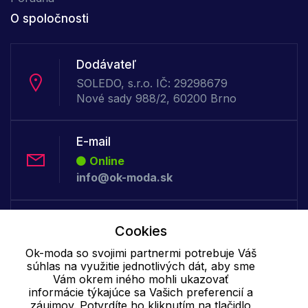
O spoločnosti
Dodávateľ
SOLEDO, s.r.o. IČ: 29298679
Nové sady 988/2, 60200 Brno
E-mail
Online
info@ok-moda.sk
Telefón:
Cookies
Offline
Ok-moda so svojimi partnermi potrebuje Váš
+421 277 278 079
súhlas na využitie jednotlivých dát, aby sme
Vám okrem iného mohli ukazovať
informácie týkajúce sa Vašich preferencií a
Cookie - podrobné nastavenie
|
Ďalšie informácie
|
Spracovanie
záujmov. Potvrdíte ho kliknutím na tlačidlo