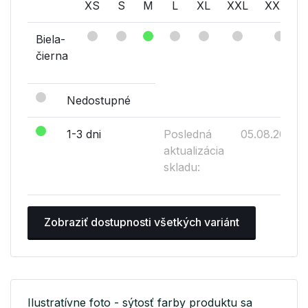
XS
S
M
L
XL
XXL
XXXL
Biela-
čierna
Nedostupné
1-3 dni
Posledná
05.08.2026
aktualizácia
skladu:
Zobraziť dostupnosti všetkých variánt
Ilustratívne foto - sýtosť farby produktu sa