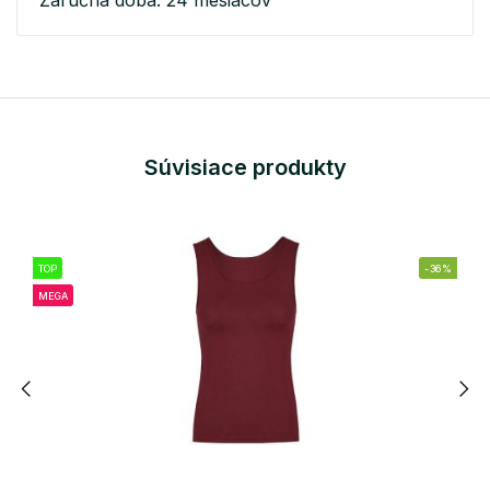
Záručná doba: 24 mesiacov
Súvisiace produkty
TOP
-36%
MEGA