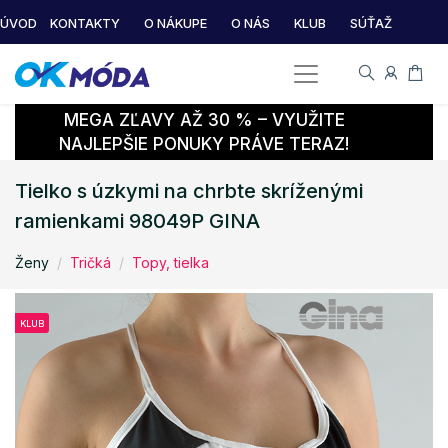
ÚVOD
KONTAKTY
O NÁKUPE
O NÁS
KLUB
SÚŤAŽ
MEGA ZĽAVY AŽ 30 % – VYUŽITE
NAJLEPŠIE PONUKY PRÁVE TERAZ!
Tielko s úzkymi na chrbte skríženými
ramienkami 98049P GINA
Ženy
Tričká
Topy, tielka
KLUB