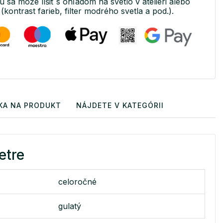
u sa môže líšiť s ohľadom na svetlo v ateliéri alebo
(kontrast farieb, filter modrého svetla a pod.).
KA NA PRODUKT
NÁJDETE V KATEGÓRII
etre
celoročné
gulatý