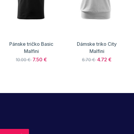
Pánske tričko Basic
Dámske triko City
Malfini
Malfini
7.50 €
4.72 €
10.00 €
6.70 €