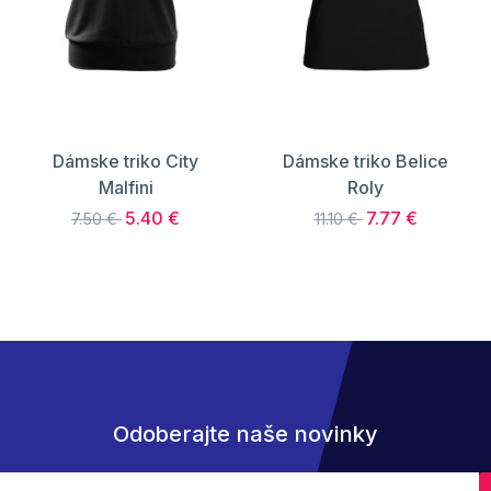
Dámske triko City
Dámske triko Belice
Malfini
Roly
5.40 €
7.77 €
7.50 €
11.10 €
Odoberajte naše novinky