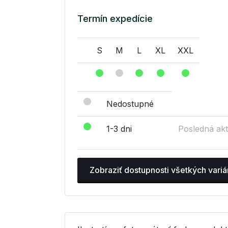
Termín expedície
S
M
L
XL
XXL
Nedostupné
1-3 dni
Posledná akt
Zobraziť dostupnosti všetkých variá