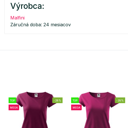
Výrobca:
Malfini
Záručná doba: 24 mesiacov
TOP
-28%
TOP
-28%
MEGA
MEGA