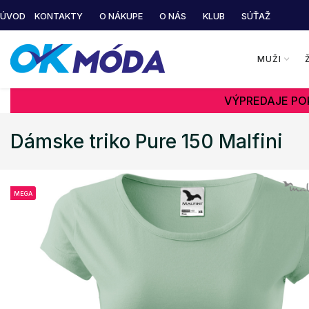
ÚVOD
KONTAKTY
O NÁKUPE
O NÁS
KLUB
SÚŤAŽ
MUŽI
VÝPREDAJE POK
Dámske triko Pure 150 Malfini
MEGA