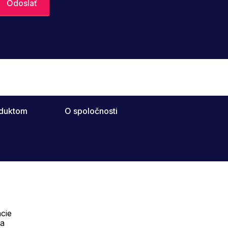
oduktom
O spoločnosti
cie
Telefón:
na