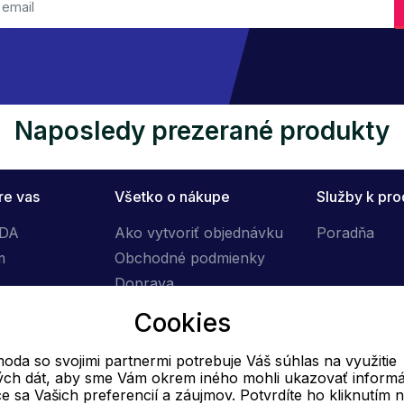
Naposledy prezerané produkty
re vas
Všetko o nákupe
Služby k pr
ÓDA
Ako vytvoriť objednávku
Poradňa
m
Obchodné podmienky
Doprava
Výmena tovaru
Cookies
Reklamačný poriadok
oda so svojimi partnermi potrebuje Váš súhlas na využitie
vých dát, aby sme Vám okrem iného mohli ukazovať informá
E-mail
ce sa Vašich preferencií a záujmov. Potvrdíte ho kliknutím 