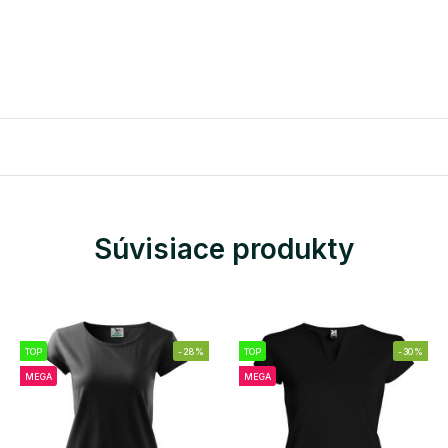
Súvisiace produkty
TOP
-28%
TOP
-30%
MEGA
MEGA