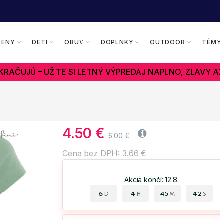
ŽENY
DETI
OBUV
DOPLNKY
OUTDOOR
TÉM
RAČUJÚ – UŽITE SI LETNÝ VÝPREDAJ NAPLNO, ZĽAVY A
4.50 €
6.00 €
Cena bez DPH: 3.66 €
Akcia končí: 12.8.
6
4
45
41
D
H
M
S