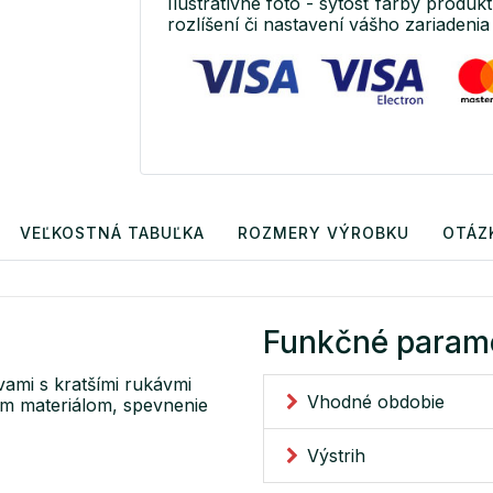
Ilustratívne foto - sýtosť farby produkt
rozlíšení či nastavení vášho zariadenia 
VEĽKOSTNÁ TABUĽKA
ROZMERY VÝROBKU
OTÁZ
Funkčné param
vami s kratšími rukávmi
Vhodné obdobie
ým materiálom, spevnenie
Výstrih