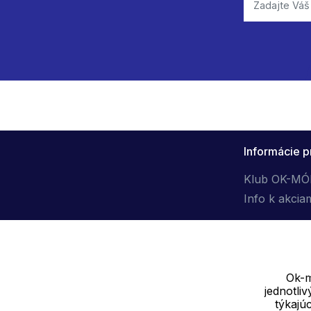
Informácie p
Klub OK-M
Info k akcia
Ok-m
jednotli
Dodávateľ
týkajú