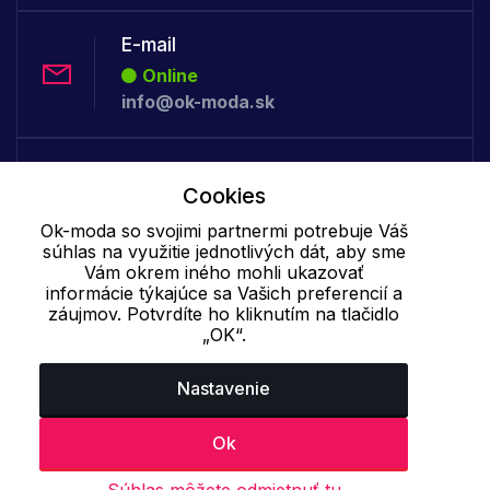
E-mail
Online
info@ok-moda.sk
Telefón:
Cookies
Offline
+421 277 278 079
Ok-moda so svojimi partnermi potrebuje Váš
súhlas na využitie jednotlivých dát, aby sme
Vám okrem iného mohli ukazovať
informácie týkajúce sa Vašich preferencií a
Cookie - podrobné nastavenie
|
Ďalšie informácie
|
Spracovanie
záujmov. Potvrdíte ho kliknutím na tlačidlo
osobných údajov
„OK“.
Nastavenie
Ok