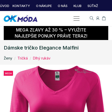
ÚVOD
KONTAKTY
O NÁKUPE
O NÁS
KLUB
SÚŤAŽ
MEGA ZĽAVY AŽ 30 % – VYUŽITE
NAJLEPŠIE PONUKY PRÁVE TERAZ!
Dámske tričko Elegance Malfini
Ženy
Tričká
Dlhý rukáv
MEGA