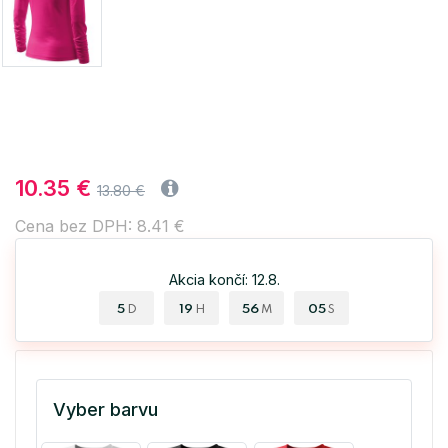
10.35 €
13.80 €
Cena bez DPH: 8.41 €
Akcia končí: 12.8.
5
19
56
05
D
H
M
S
Vyber barvu