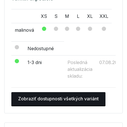
XS
S
M
L
XL
XXL
malinová
Nedostupné
1-3 dni
Posledná
07.08.2026
aktualizácia
skladu:
Zobraziť dostupnosti všetkých variánt