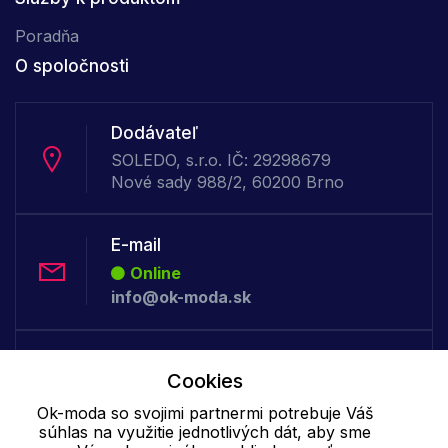
Poradňa
O spoločnosti
Dodávateľ
SOLEDO, s.r.o. IČ: 29298679
Nové sady 988/2, 60200 Brno
E-mail
Online
info@ok-moda.sk
Telefón:
Cookies
Offline
+421 277 278 079
Ok-moda so svojimi partnermi potrebuje Váš
súhlas na využitie jednotlivých dát, aby sme