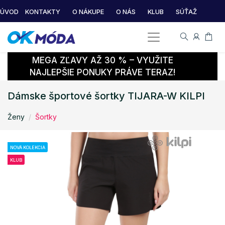
ÚVOD
KONTAKTY
O NÁKUPE
O NÁS
KLUB
SÚŤAŽ
MEGA ZĽAVY AŽ 30 % – VYUŽITE
NAJLEPŠIE PONUKY PRÁVE TERAZ!
Dámske športové šortky TIJARA-W KILPI
Ženy
Šortky
NOVÁ KOLEKCIA
KLUB