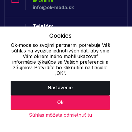
Online
info@ok-moda.sk
Telefón:
Offline
Cookies
+421 277 278 079
Ok-moda so svojimi partnermi potrebuje Váš
súhlas na využitie jednotlivých dát, aby sme
Vám okrem iného mohli ukazovať
Cookie - podrobné nastavenie
|
Ďalšie informácie
|
Spracovanie
informácie týkajúce sa Vašich preferencií a
osobných údajov
záujmov. Potvrdíte ho kliknutím na tlačidlo
„OK“.
Nastavenie
Ok
Súhlas môžete odmietnuť tu