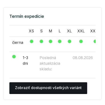
Termín expedície
XS
S
M
L
XL
XXL
XXXL
čierna
1-3
Posledná
08.08.2026
dni
aktualizácia
skladu:
Zobraziť dostupnosti všetkých variánt