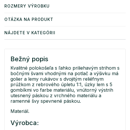
ROZMERY VÝROBKU
OTÁZKA NA PRODUKT
NÁJDETE V KATEGÓRII
Bežný popis
Kvalitné polokošeľa s ľahko priliehavým strihom s
bočnými švami vhodnými na potlač a výšivku má
golier a lemy rukávov s dvojitým reliéfnym
prúžkom z rebrového úpletu 1:1, úzky lem s 5
gombíkmi vo farbe materiálu, vnútorný výstrih
utesnený páskou z vrchného materiálu a
ramenné švy spevnené páskou.
Materiál.
Výrobca: