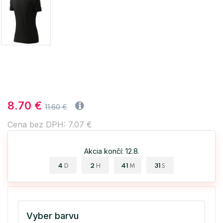
8.70 €
11.60 €
Cena bez DPH: 7.07 €
Akcia končí: 12.8.
4
2
41
30
D
H
M
S
Vyber barvu