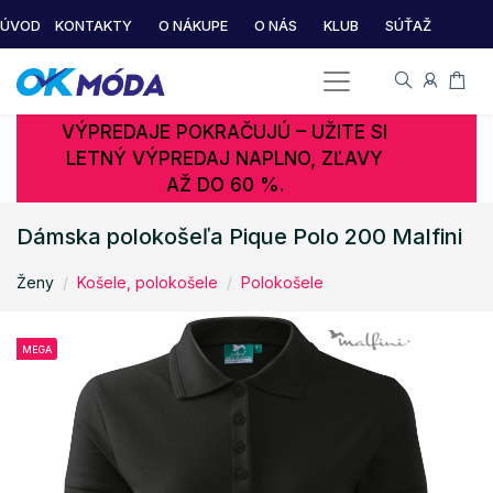
ÚVOD
KONTAKTY
O NÁKUPE
O NÁS
KLUB
SÚŤAŽ
VÝPREDAJE POKRAČUJÚ – UŽITE SI
LETNÝ VÝPREDAJ NAPLNO, ZĽAVY
AŽ DO 60 %.
Dámska polokošeľa Pique Polo 200 Malfini
Ženy
Košele, polokošele
Polokošele
MEGA