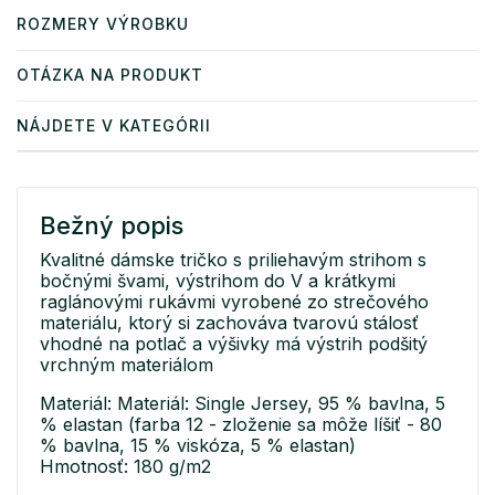
ROZMERY VÝROBKU
OTÁZKA NA PRODUKT
NÁJDETE V KATEGÓRII
Bežný popis
Kvalitné dámske tričko s priliehavým strihom s
bočnými švami, výstrihom do V a krátkymi
raglánovými rukávmi vyrobené zo strečového
materiálu, ktorý si zachováva tvarovú stálosť
vhodné na potlač a výšivky má výstrih podšitý
vrchným materiálom
Materiál: Materiál: Single Jersey, 95 % bavlna, 5
% elastan (farba 12 - zloženie sa môže líšiť - 80
% bavlna, 15 % viskóza, 5 % elastan)
Hmotnosť: 180 g/m2