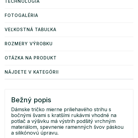
TECHNOLÓGIA
FOTOGALÉRIA
VEĽKOSTNÁ TABUĽKA
ROZMERY VÝROBKU
OTÁZKA NA PRODUKT
NÁJDETE V KATEGÓRII
Bežný popis
Dámske tričko mierne priliehavého strihu s
bočnými švami s kratšími rukávmi vhodné na
potlač a výšivku má výstrih podšitý vrchným
materiálom, spevnenie ramenných švov páskou
a silikónovú úpravu.