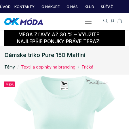
ÚVOD
KONTAKTY
O NÁKUPE
O NÁS
KLUB
SÚŤAŽ
MEGA ZĽAVY AŽ 30 % – VYUŽITE
NAJLEPŠIE PONUKY PRÁVE TERAZ!
Dámske triko Pure 150 Malfini
Témy
Textil a doplnky na branding
Tričká
MEGA