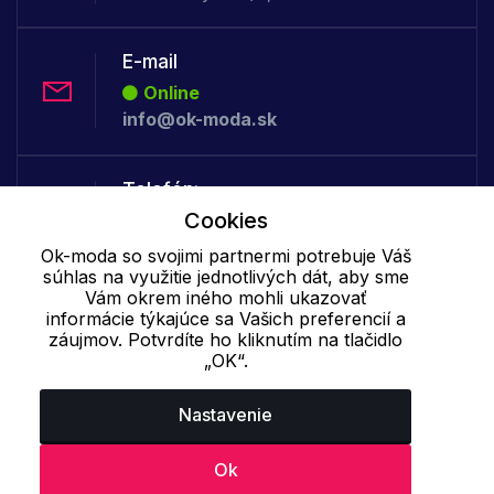
E-mail
Online
info@ok-moda.sk
Telefón:
Cookies
Offline
+421 277 278 079
Ok-moda so svojimi partnermi potrebuje Váš
súhlas na využitie jednotlivých dát, aby sme
Vám okrem iného mohli ukazovať
Cookie - podrobné nastavenie
|
Ďalšie informácie
|
Spracovanie
informácie týkajúce sa Vašich preferencií a
záujmov. Potvrdíte ho kliknutím na tlačidlo
osobných údajov
„OK“.
Nastavenie
Ok