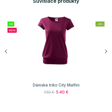
Súvisiace produkty
TOP
-28%
MEGA
Dámske triko City Malfini
5.40 €
7.50 €