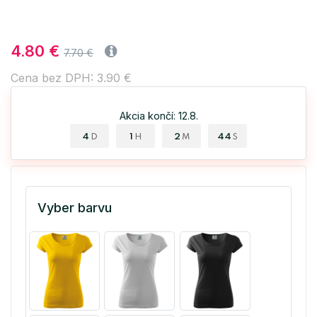
4.80 €
7.70 €
Cena bez DPH: 3.90 €
Akcia končí: 12.8.
4
1
2
44
D
H
M
S
Vyber barvu