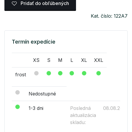
Pridať do obľúbených
Kat. číslo: 122A7
Termín expedície
XS
S
M
L
XL
XXL
frost
Nedostupné
1-3 dni
Posledná
08.08.2026
aktualizácia
skladu: