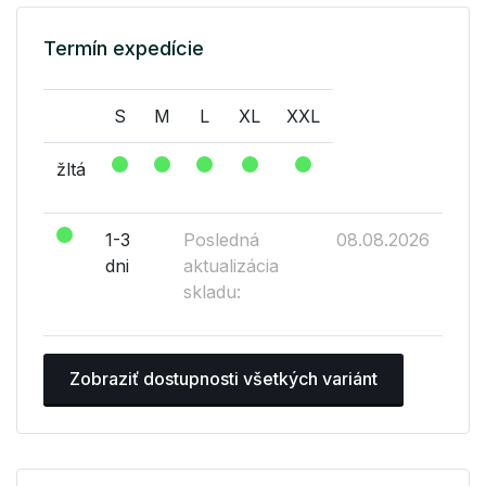
Termín expedície
S
M
L
XL
XXL
žltá
1-3
Posledná
08.08.2026
dni
aktualizácia
skladu:
Zobraziť dostupnosti všetkých variánt