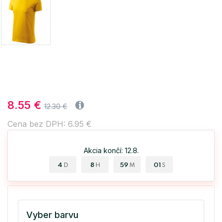
8.55 €
12.30 €
Cena bez DPH: 6.95 €
Akcia končí: 12.8.
4
8
59
01
D
H
M
S
Vyber barvu