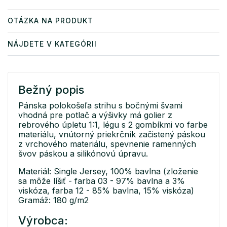
OTÁZKA NA PRODUKT
NÁJDETE V KATEGÓRII
Bežný popis
Pánska polokošeľa strihu s bočnými švami
vhodná pre potlač a výšivky má golier z
rebrového úpletu 1:1, légu s 2 gombíkmi vo farbe
materiálu, vnútorný priekrčník začistený páskou
z vrchového materiálu, spevnenie ramenných
švov páskou a silikónovú úpravu.
Materiál: Single Jersey, 100% bavlna (zloženie
sa môže líšiť - farba 03 - 97% bavlna a 3%
viskóza, farba 12 - 85% bavlna, 15% viskóza)
Gramáž: 180 g/m2
Výrobca: