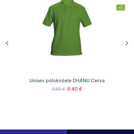
-4%
Unisex polokošele DHANU Cerva
9.40 €
9.80 €