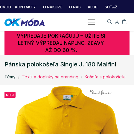
ÚVOD
KONTAKTY
O NÁKUPE
O NÁS
KLUB
SÚŤAŽ
VÝPREDAJE POKRAČUJÚ – UŽITE SI
LETNÝ VÝPREDAJ NAPLNO, ZĽAVY
AŽ DO 60 %.
Pánska polokošeľa Single J. 180 Malfini
Témy
Textil a doplnky na branding
Košeľa s polokošeľa
MEGA