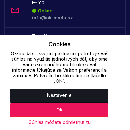
E-mail
Online
info@ok-moda.sk
Telefón:
Cookies
Offline
+421 277 278 079
Ok-moda so svojimi partnermi potrebuje Váš
súhlas na využitie jednotlivých dát, aby sme
Vám okrem iného mohli ukazovať
Cookie - podrobné nastavenie
|
Ďalšie informácie
|
Spracovanie
informácie týkajúce sa Vašich preferencií a
záujmov. Potvrdíte ho kliknutím na tlačidlo
osobných údajov
„OK“.
Nastavenie
Ok
Súhlas môžete odmietnuť tu