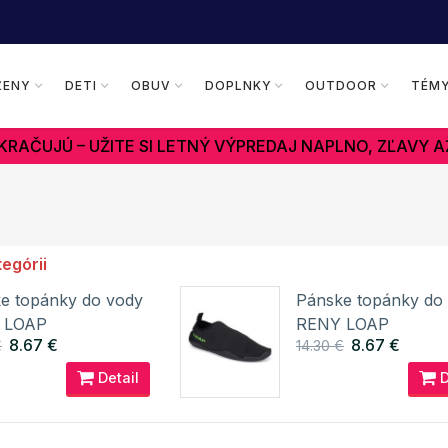
ŽENY
DETI
OBUV
DOPLNKY
OUTDOOR
TÉM
RAČUJÚ – UŽITE SI LETNÝ VÝPREDAJ NAPLNO, ZĽAVY A
tegórii
e topánky do vody
Pánske topánky do
 LOAP
RENY LOAP
8.67 €
8.67 €
€
14.30 €
Detail
D