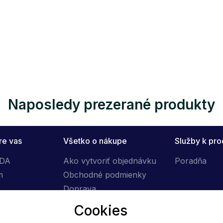
Naposledy prezerané produkty
re vas
Všetko o nákupe
Služby k pr
ÓDA
Ako vytvoriť objednávku
Poradňa
m
Obchodné podmienky
Doprava
Výmena tovaru
Cookies
Reklamačný poriadok