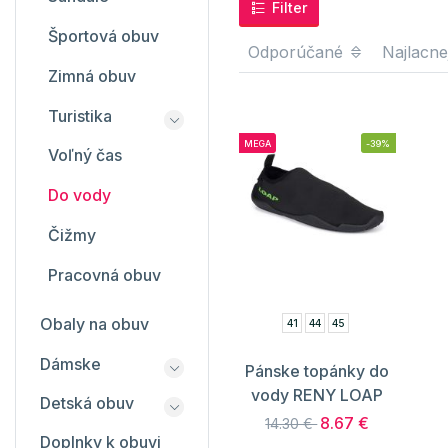
Filter
Športová obuv
Odporúčané
Najlacne
Zimná obuv
Turistika
MEGA
-39%
Voľný čas
Do vody
Čižmy
Pracovná obuv
Obaly na obuv
41
44
45
Dámske
Pánske topánky do
vody RENY LOAP
Detská obuv
8.67 €
14.30 €
Doplnky k obuvi