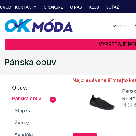
ÚVOD
KONTAKTY
O NÁKUPE
O NÁS
KLUB
SÚŤAŽ
MUŽI
VÝPREDAJE POK
Pánska obuv
Najpredávanejší v tejto ka
Obuv:
Pánske topánky do vody
Pánsk
RENY LOAP
RENY
Pánska obuv
8.67 €
14.30 €
14.30 
Šľapky
Detail
Žabky
Sandále