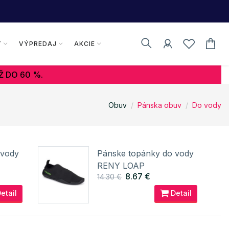
Y
VÝPREDAJ
AKCIE
Ž DO 60 %.
Obuv
Pánska obuv
Do vody
 vody
Pánske topánky do vody
RENY LOAP
8.67 €
14.30 €
etail
Detail