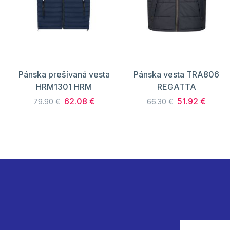
Pánska prešívaná vesta
Pánska vesta TRA806
HRM1301 HRM
REGATTA
62.08 €
51.92 €
79.90 €
66.30 €