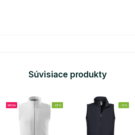
Súvisiace produkty
MEGA
-25%
-12%