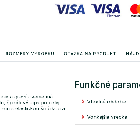
ROZMERY VÝROBKU
OTÁZKA NA PRODUKT
NÁJD
Funkčné param
anie a gravírovanie má
Vhodné obdobie
, špirálový zips po celej
 lem s elastickou šnúrkou a
Vonkajšie vrecká