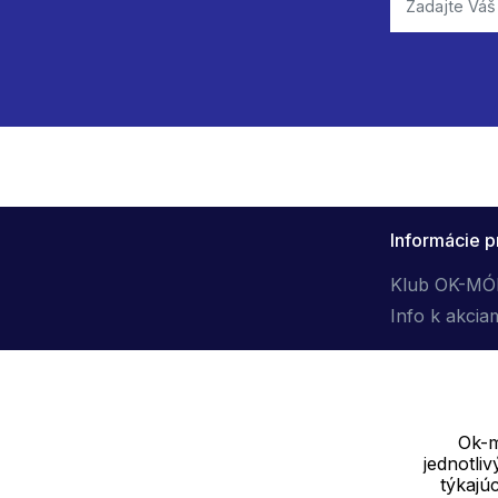
Informácie p
Klub OK-M
Info k akcia
Ok-m
jednotli
Dodávateľ
týkajú