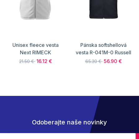
Unisex fleece vesta
Pánska softshellová
Next RIMECK
vesta R-041M-0 Russell
16.12 €
56.90 €
21.50 €
65.30 €
Odoberajte naše novinky