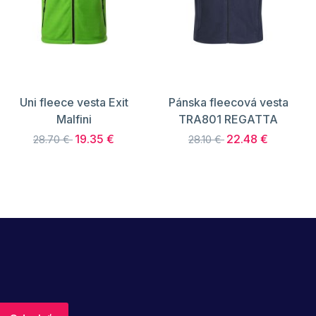
Uni fleece vesta Exit
Pánska fleecová vesta
Malfini
TRA801 REGATTA
19.35 €
22.48 €
28.70 €
28.10 €