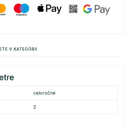
ETE V KATEGÓRII
etre
celoročné
2