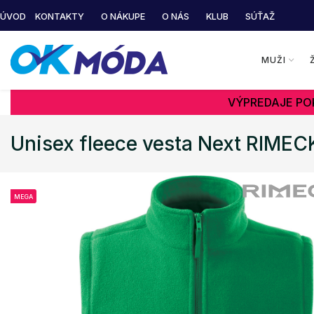
ÚVOD
KONTAKTY
O NÁKUPE
O NÁS
KLUB
SÚŤAŽ
MUŽI
VÝPREDAJE POK
Unisex fleece vesta Next RIMEC
MEGA