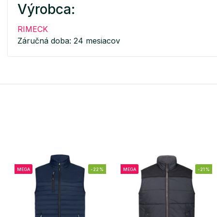
Výrobca:
RIMECK
Záručná doba: 24 mesiacov
MEGA
-22%
MEGA
-21%