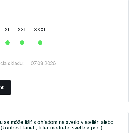
XL
XXL
XXXL
cia skladu:
07.08.2026
nt
u sa môže líšiť s ohľadom na svetlo v ateliéri alebo
(kontrast farieb, filter modrého svetla a pod.).