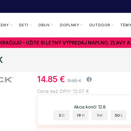
ŽENY
DETI
OBUV
DOPLNKY
OUTDOOR
TÉM
RAČUJÚ – UŽITE SI LETNÝ VÝPREDAJ NAPLNO, ZĽAVY A
K
14.85 €
19.80 €
Cena bez DPH: 12.07 €
Akcia končí: 12.8.
5
19
1
49
D
H
M
S