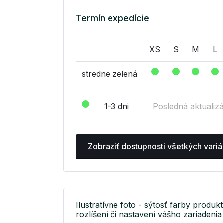
Termín expedície
XS
S
M
L
stredne zelená
1-3 dni
Posledná aktualizá
Zobraziť dostupnosti všetkých variá
Ilustratívne foto - sýtosť farby produkt
rozlíšení či nastavení vášho zariadenia 