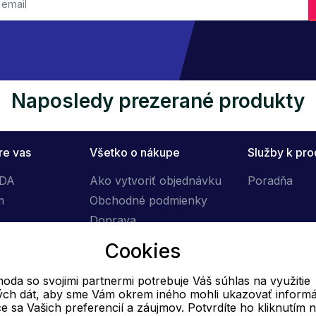
Naposledy prezerané produkty
re vas
Všetko o nákupe
Služby k pr
ÓDA
Ako vytvoriť objednávku
Poradňa
m
Obchodné podmienky
Doprava
Výmena tovaru
Cookies
Reklamačný poriadok
oda so svojimi partnermi potrebuje Váš súhlas na využitie
vých dát, aby sme Vám okrem iného mohli ukazovať informá
E-mail
ce sa Vašich preferencií a záujmov. Potvrdíte ho kliknutím 