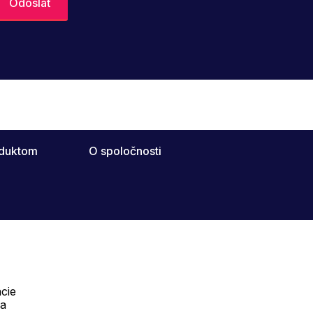
oduktom
O spoločnosti
cie
Telefón:
na