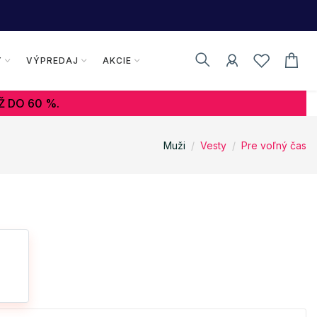
Y
VÝPREDAJ
AKCIE
Ž DO 60 %.
Muži
Vesty
Pre voľný čas