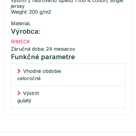
výstrih z rebrového úpletu 1:100% cotton, single
jersey
Weight: 200 g/m2
Material.
Výrobca:
RIMECK
Záručná doba: 24 mesiacov
Funkčné parametre
Vhodné obdobie
celoročné
Výstrih
gulatý