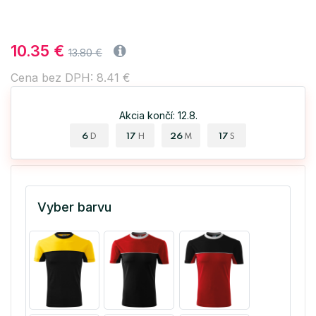
10.35 €
13.80 €
Cena bez DPH: 8.41 €
Akcia končí: 12.8.
6
17
26
17
D
H
M
S
Vyber barvu