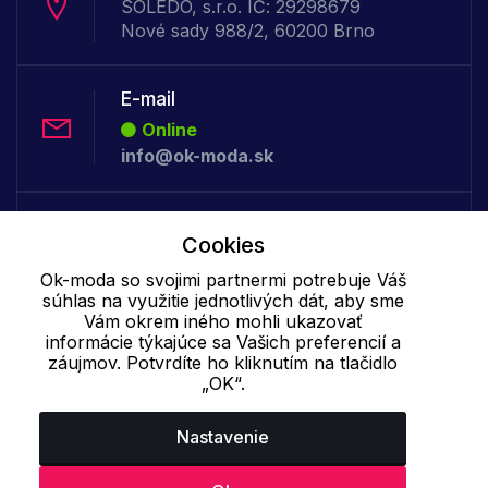
SOLEDO, s.r.o. IČ: 29298679
Nové sady 988/2, 60200 Brno
E-mail
Online
info@ok-moda.sk
Telefón:
Cookies
Offline
+421 277 278 079
Ok-moda so svojimi partnermi potrebuje Váš
súhlas na využitie jednotlivých dát, aby sme
Vám okrem iného mohli ukazovať
informácie týkajúce sa Vašich preferencií a
Cookie - podrobné nastavenie
|
Ďalšie informácie
|
Spracovanie
záujmov. Potvrdíte ho kliknutím na tlačidlo
osobných údajov
„OK“.
Nastavenie