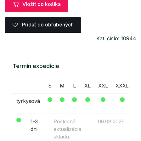
Vložiť do košíka
Pridať do obľúbených
Kat. číslo: 10944
Termín expedície
S
M
L
XL
XXL
XXXL
X
tyrkysová
1-3
Posledná
06.08.2026
dni
aktualizácia
skladu: