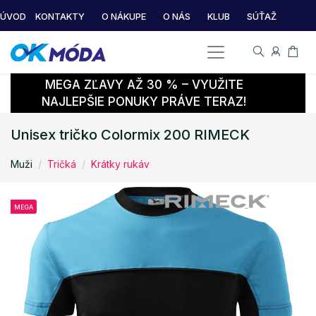
ÚVOD
KONTAKTY
O NÁKUPE
O NÁS
KLUB
SÚŤAŽ
MEGA ZĽAVY AŽ 30 % – VYUŽITE
NAJLEPŠIE PONUKY PRÁVE TERAZ!
Unisex tričko Colormix 200 RIMECK
Muži
Tričká
Krátky rukáv
MEGA