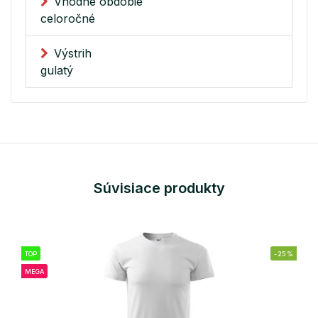
Vhodné obdobie
celoročné
Výstrih
gulatý
Súvisiace produkty
TOP
-25%
MEGA