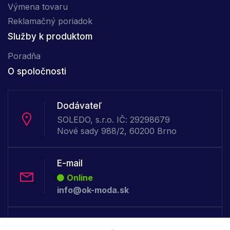
Výmena tovaru
Reklamačný poriadok
Služby k produktom
Poradňa
O spoločnosti
Dodávateľ
SOLEDO, s.r.o. IČ: 29298679
Nové sady 988/2, 60200 Brno
E-mail
Online
info@ok-moda.sk
Telefón: