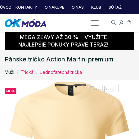
ÚVOD
KONTAKTY
O NÁKUPE
O NÁS
KLUB
SÚŤAŽ
MEGA ZĽAVY AŽ 30 % – VYUŽITE
NAJLEPŠIE PONUKY PRÁVE TERAZ!
Pánske tričko Action Malfini premium
Muži
Tričká
Jednofarebná tričká
MEGA