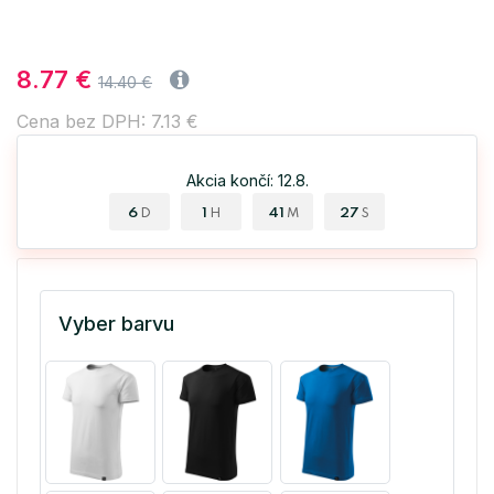
8.77 €
14.40 €
Cena bez DPH: 7.13 €
Akcia končí: 12.8.
6
1
41
26
D
H
M
S
Vyber barvu