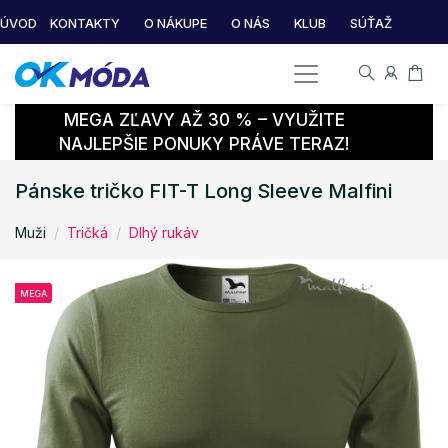
ÚVOD
KONTAKTY
O NÁKUPE
O NÁS
KLUB
SÚŤAŽ
MEGA ZĽAVY AŽ 30 % – VYUŽITE
NAJLEPŠIE PONUKY PRÁVE TERAZ!
Pánske tričko FIT-T Long Sleeve Malfini
Muži
Tričká
Dlhý rukáv
MEGA