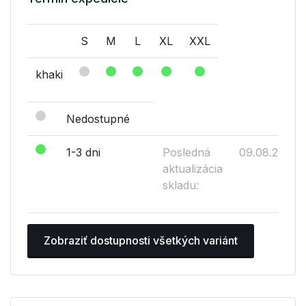
S
M
L
XL
XXL
khaki
Nedostupné
1-3 dni
Posledná
09.08.2026
aktualizácia
skladu:
Zobraziť dostupnosti všetkých variánt