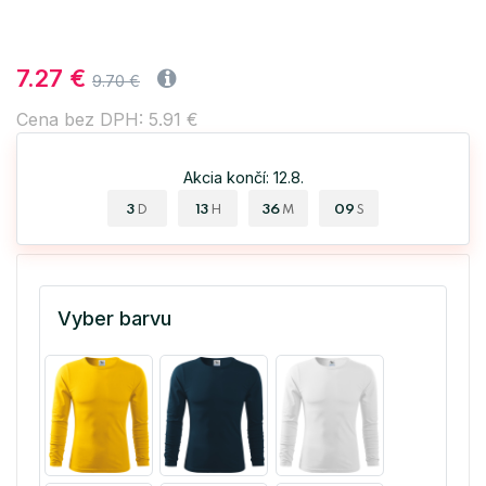
7.27 €
9.70 €
Cena bez DPH: 5.91 €
Akcia končí: 12.8.
3
13
36
09
D
H
M
S
Vyber barvu