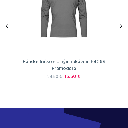
Pánske tričko s dlhým rukávom E4099
Promodoro
15.60 €
24.50 €