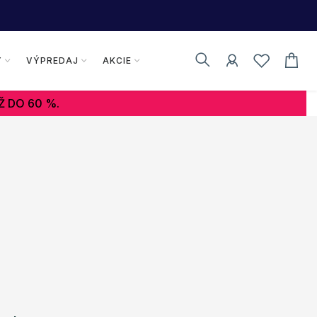
Y
VÝPREDAJ
AKCIE
Ž DO 60 %.