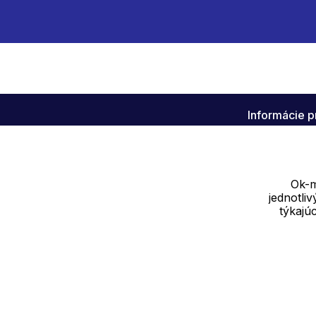
Informácie p
Klub OK-M
Info k akcia
Ok-m
jednotli
týkajú
Dodávateľ
SOLEDO, s.r.o. IČ: 29298679
Nové sady 988/2, 60200 Brno