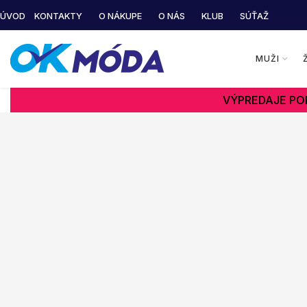
ÚVOD
KONTAKTY
O NÁKUPE
O NÁS
KLUB
SÚŤAŽ
MUŽI
VÝPREDAJE POK