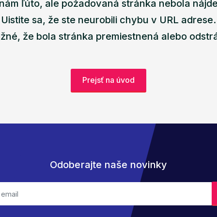
nám ľúto, ale požadovaná stránka nebola nájd
Uistite sa, že ste neurobili chybu v URL adrese.
žné, že bola stránka premiestnená alebo odstr
Prejsť na úvod
Odoberajte naše novinky