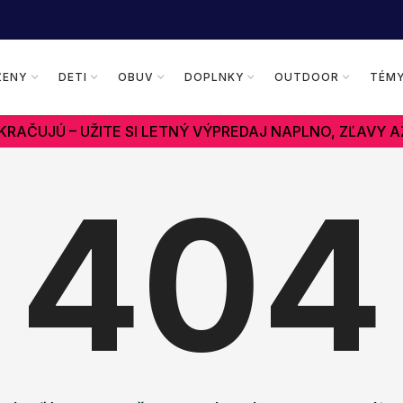
ŽENY
DETI
OBUV
DOPLNKY
OUTDOOR
TÉM
RAČUJÚ – UŽITE SI LETNÝ VÝPREDAJ NAPLNO, ZĽAVY A
404