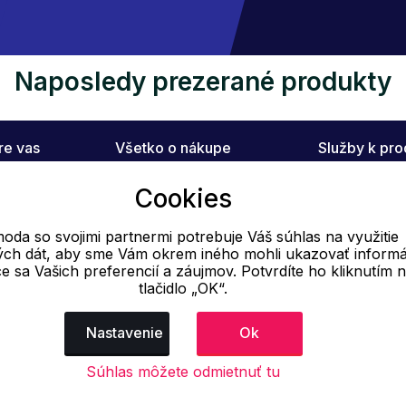
Naposledy prezerané produkty
re vas
Všetko o nákupe
Služby k pr
ÓDA
Ako vytvoriť objednávku
Poradňa
Cookies
m
Obchodné podmienky
Doprava
oda so svojimi partnermi potrebuje Váš súhlas na využitie
vých dát, aby sme Vám okrem iného mohli ukazovať informá
Výmena tovaru
ce sa Vašich preferencií a záujmov. Potvrdíte ho kliknutím 
Reklamačný poriadok
tlačidlo „OK“.
Nastavenie
Ok
E-mail
Online
Súhlas môžete odmietnuť tu
info@ok-moda.sk