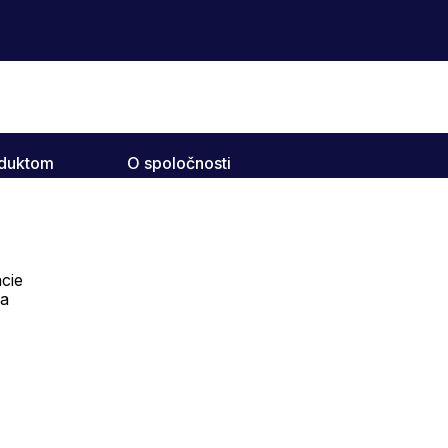
oduktom
O spoločnosti
cie
na
Telefón:
Offline
+421 277 278 079