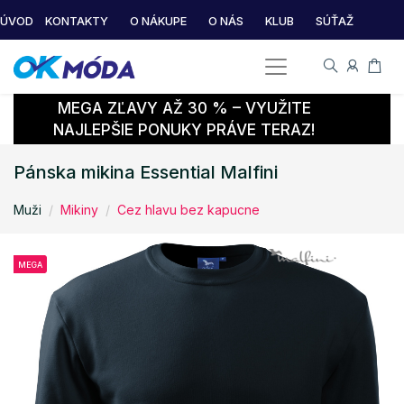
ÚVOD
KONTAKTY
O NÁKUPE
O NÁS
KLUB
SÚŤAŽ
MEGA ZĽAVY AŽ 30 % – VYUŽITE
NAJLEPŠIE PONUKY PRÁVE TERAZ!
Pánska mikina Essential Malfini
Muži
Mikiny
Cez hlavu bez kapucne
MEGA