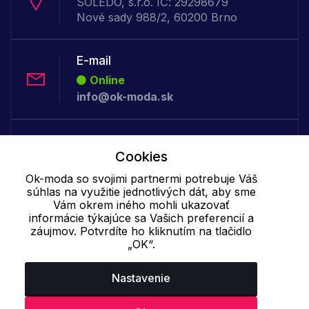
SOLEDO, s.r.o. IČ: 29298679
Nové sady 988/2, 60200 Brno
E-mail
Online
info@ok-moda.sk
Telefón:
Cookies
Offline
+421 277 278 079
Ok-moda so svojimi partnermi potrebuje Váš
súhlas na využitie jednotlivých dát, aby sme
Vám okrem iného mohli ukazovať
informácie týkajúce sa Vašich preferencií a
Cookie - podrobné nastavenie
|
Ďalšie informácie
|
Spracovanie
záujmov. Potvrdíte ho kliknutím na tlačidlo
osobných údajov
„OK“.
Nastavenie