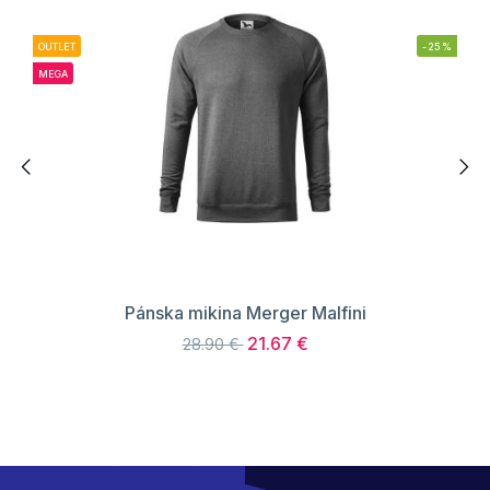
OUTLET
-25%
MEGA
Pánska mikina Merger Malfini
21.67 €
28.90 €