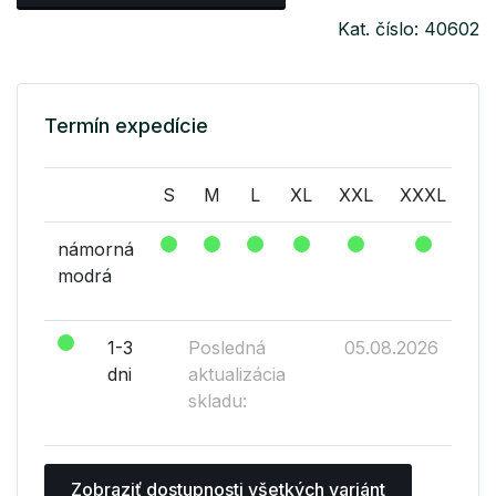
Kat. číslo: 40602
Termín expedície
S
M
L
XL
XXL
XXXL
X
námorná
modrá
1-3
Posledná
05.08.2026
dni
aktualizácia
skladu:
Zobraziť dostupnosti všetkých variánt