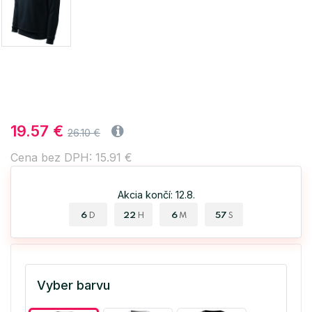
19.57 €
26.10 €
Cena bez DPH: 15.91 €
Akcia končí: 12.8.
6
22
6
56
D
H
M
S
Vyber barvu