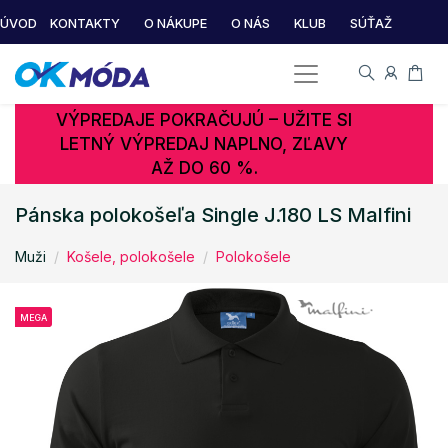
ÚVOD
KONTAKTY
O NÁKUPE
O NÁS
KLUB
SÚŤAŽ
VÝPREDAJE POKRAČUJÚ – UŽITE SI
LETNÝ VÝPREDAJ NAPLNO, ZĽAVY
AŽ DO 60 %.
Pánska polokošeľa Single J.180 LS Malfini
Muži
Košele, polokošele
Polokošele
MEGA