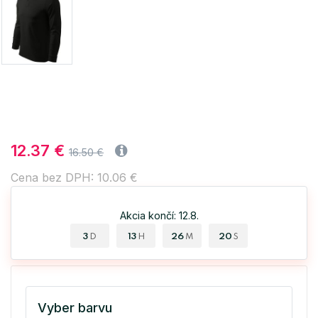
12.37 €
16.50 €
Cena bez DPH: 10.06 €
Akcia končí: 12.8.
3
13
26
19
D
H
M
S
Vyber barvu