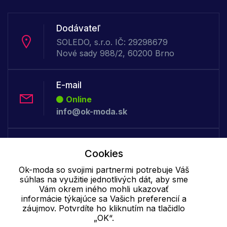
Dodávateľ
SOLEDO, s.r.o. IČ: 29298679
Nové sady 988/2, 60200 Brno
E-mail
Online
info@ok-moda.sk
Telefón:
Cookies
Offline
+421 277 278 079
Ok-moda so svojimi partnermi potrebuje Váš
súhlas na využitie jednotlivých dát, aby sme
Vám okrem iného mohli ukazovať
informácie týkajúce sa Vašich preferencií a
Cookie - podrobné nastavenie
|
Ďalšie informácie
|
Spracovanie
záujmov. Potvrdíte ho kliknutím na tlačidlo
osobných údajov
„OK“.