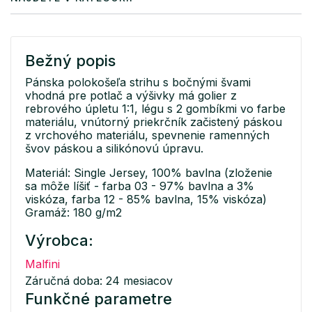
Bežný popis
Pánska polokošeľa strihu s bočnými švami
vhodná pre potlač a výšivky má golier z
rebrového úpletu 1:1, légu s 2 gombíkmi vo farbe
materiálu, vnútorný priekrčník začistený páskou
z vrchového materiálu, spevnenie ramenných
švov páskou a silikónovú úpravu.
Materiál: Single Jersey, 100% bavlna (zloženie
sa môže líšiť - farba 03 - 97% bavlna a 3%
viskóza, farba 12 - 85% bavlna, 15% viskóza)
Gramáž: 180 g/m2
Výrobca:
Malfini
Záručná doba: 24 mesiacov
Funkčné parametre