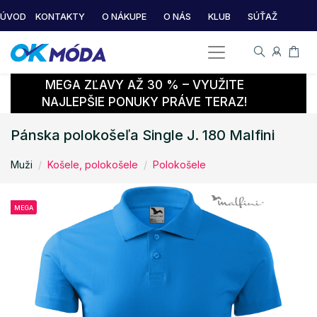
ÚVOD
KONTAKTY
O NÁKUPE
O NÁS
KLUB
SÚŤAŽ
MEGA ZĽAVY AŽ 30 % – VYUŽITE
NAJLEPŠIE PONUKY PRÁVE TERAZ!
Pánska polokošeľa Single J. 180 Malfini
Muži
Košele, polokošele
Polokošele
MEGA