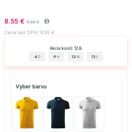
8.55 €
11.40 €
Cena bez DPH: 6.95 €
Akcia končí: 12.8.
4
9
12
12
D
H
M
S
Vyber barvu