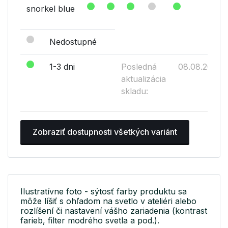
snorkel blue
Nedostupné
1-3 dni
Posledná
08.08.2026
aktualizácia
skladu:
Zobraziť dostupnosti všetkých variánt
Ilustratívne foto - sýtosť farby produktu sa
môže líšiť s ohľadom na svetlo v ateliéri alebo
rozlíšení či nastavení vášho zariadenia (kontrast
farieb, filter modrého svetla a pod.).