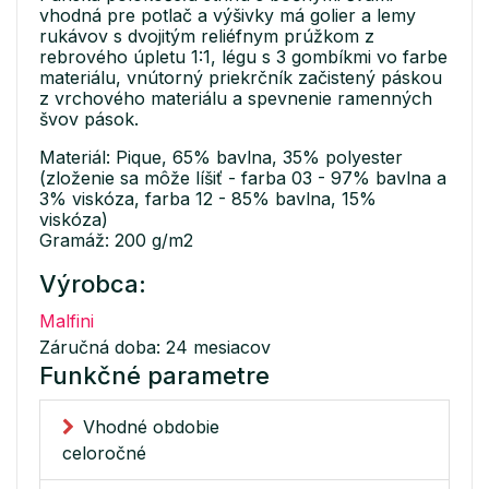
vhodná pre potlač a výšivky má golier a lemy
rukávov s dvojitým reliéfnym prúžkom z
rebrového úpletu 1:1, légu s 3 gombíkmi vo farbe
materiálu, vnútorný priekrčník začistený páskou
z vrchového materiálu a spevnenie ramenných
švov pások.
Materiál: Pique, 65% bavlna, 35% polyester
(zloženie sa môže líšiť - farba 03 - 97% bavlna a
3% viskóza, farba 12 - 85% bavlna, 15%
viskóza)
Gramáž: 200 g/m2
Výrobca:
Malfini
Záručná doba: 24 mesiacov
Funkčné parametre
Vhodné obdobie
celoročné