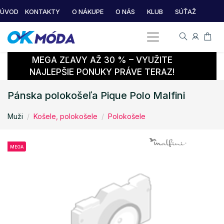
ÚVOD
KONTAKTY
O NÁKUPE
O NÁS
KLUB
SÚŤAŽ
MEGA ZĽAVY AŽ 30 % – VYUŽITE
NAJLEPŠIE PONUKY PRÁVE TERAZ!
Pánska polokošeľa Pique Polo Malfini
Muži
Košele, polokošele
Polokošele
MEGA