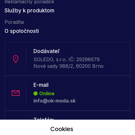
Reklamačný poriadok
Služby k produktom
Poradňa
O spoločnosti
Dodávateľ
SOLEDO, s.r.o. IČ: 29298679
Nové sady 988/2, 60200 Brno
E-mail
Online
info@ok-moda.sk
Telefón:
Offline
Cookies
+421 277 278 079