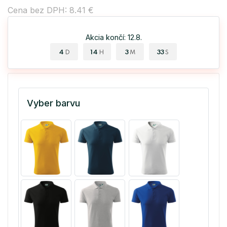
Cena bez DPH: 8.41 €
Akcia končí: 12.8.
4
14
3
32
D
H
M
S
Vyber barvu