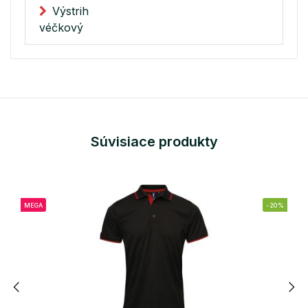
Výstrih
véčkový
Súvisiace produkty
MEGA
-20%