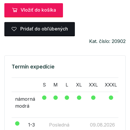
Vložiť do košíka
Pridať do obľúbených
Kat. číslo: 20902
Termín expedície
S
M
L
XL
XXL
XXXL
námorná
modrá
1-3
Posledná
09.08.2026