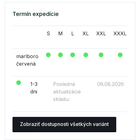
Termín expedície
S
M
L
XL
XXL
XXXL
X
marlboro
červená
1-3
Posledná
06.08.2026
dni
aktualizácia
skladu:
Zobraziť dostupnosti všetkých variánt