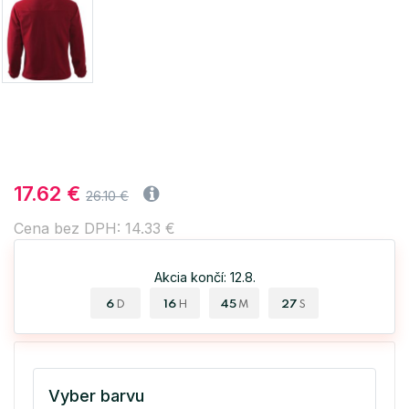
17.62 €
26.10 €
Cena bez DPH: 14.33 €
Akcia končí: 12.8.
6
16
45
27
D
H
M
S
Vyber barvu