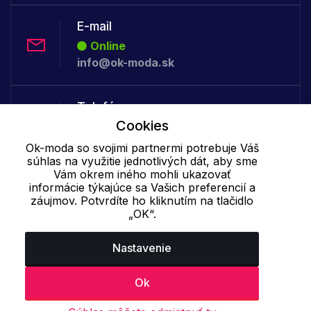
E-mail
Online
info@ok-moda.sk
Telefón:
Cookies
Online
+421 277 278 079
Ok-moda so svojimi partnermi potrebuje Váš
súhlas na využitie jednotlivých dát, aby sme
Vám okrem iného mohli ukazovať
Cookie - podrobné nastavenie
|
Ďalšie informácie
|
Spracovanie
informácie týkajúce sa Vašich preferencií a
záujmov. Potvrdíte ho kliknutím na tlačidlo
osobných údajov
„OK“.
Nastavenie
Ok