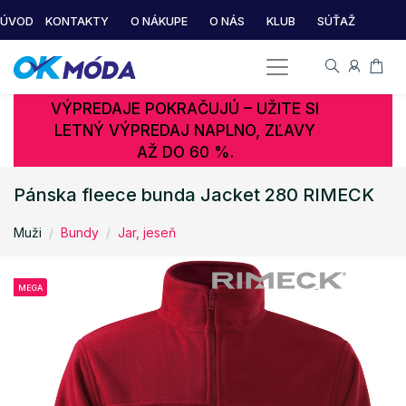
ÚVOD
KONTAKTY
O NÁKUPE
O NÁS
KLUB
SÚŤAŽ
VÝPREDAJE POKRAČUJÚ – UŽITE SI
LETNÝ VÝPREDAJ NAPLNO, ZĽAVY
AŽ DO 60 %.
Pánska fleece bunda Jacket 280 RIMECK
Muži
Bundy
Jar, jeseň
MEGA