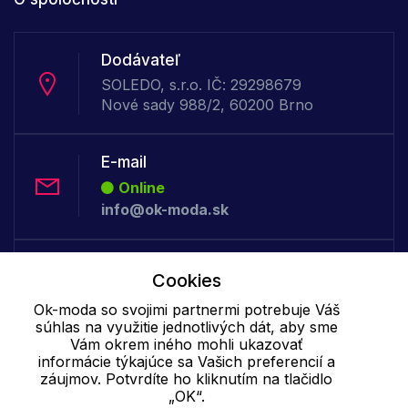
Dodávateľ
SOLEDO, s.r.o. IČ: 29298679
Nové sady 988/2, 60200 Brno
E-mail
Online
info@ok-moda.sk
Telefón:
Cookies
Offline
Ok-moda so svojimi partnermi potrebuje Váš
+421 277 278 079
súhlas na využitie jednotlivých dát, aby sme
Vám okrem iného mohli ukazovať
informácie týkajúce sa Vašich preferencií a
Cookie - podrobné nastavenie
|
Ďalšie informácie
|
Spracovanie
záujmov. Potvrdíte ho kliknutím na tlačidlo
osobných údajov
„OK“.