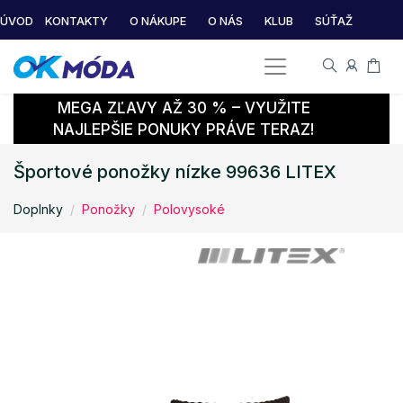
ÚVOD
KONTAKTY
O NÁKUPE
O NÁS
KLUB
SÚŤAŽ
MEGA ZĽAVY AŽ 30 % – VYUŽITE
NAJLEPŠIE PONUKY PRÁVE TERAZ!
Športové ponožky nízke 99636 LITEX
Doplnky
Ponožky
Polovysoké