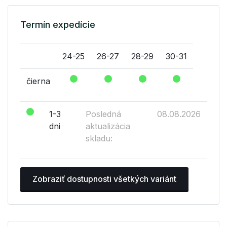
Termín expedície
24-25
26-27
28-29
30-31
čierna
1-3
Posledná
08.08.2026
dni
aktualizácia
skladu:
Zobraziť dostupnosti všetkých variánt