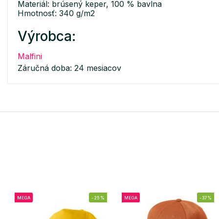
Materiál: brúsený keper, 100 % bavlna
Hmotnosť: 340 g/m2
Výrobca:
Malfini
Záručná doba: 24 mesiacov
MEGA
-25%
MEGA
-37%