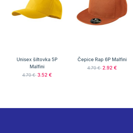
Unisex šiltovka 5P
Čepice Rap 6P Malfini
Malfini
2.92 €
4.70 €
3.52 €
4.70 €