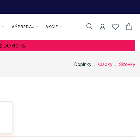
Y
VÝPREDAJ
AKCIE
Ž DO 60 %.
Doplnky
Čiapky
Šiltovky