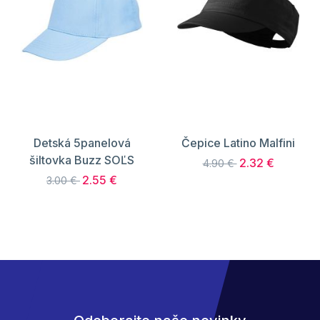
Detská 5panelová
Čepice Latino Malfini
šiltovka Buzz SOĽS
2.32 €
4.90 €
2.55 €
3.00 €