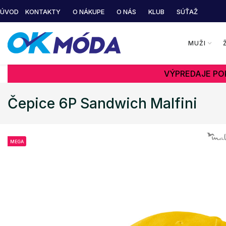
ÚVOD
KONTAKTY
O NÁKUPE
O NÁS
KLUB
SÚŤAŽ
MUŽI
VÝPREDAJE POK
Čepice 6P Sandwich Malfini
MEGA