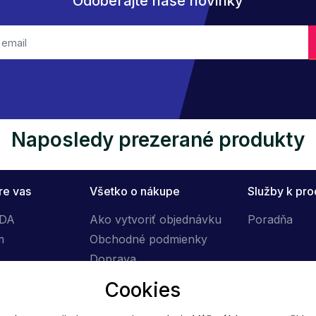
Odoberajte naše novinky
Naposledy prezerané produkty
re vas
Všetko o nákupe
Služby k pr
ÓDA
Ako vytvoriť objednávku
Poradňa
m
Obchodné podmienky
Doprava
Výmena tovaru
Cookies
Reklamačný poriadok