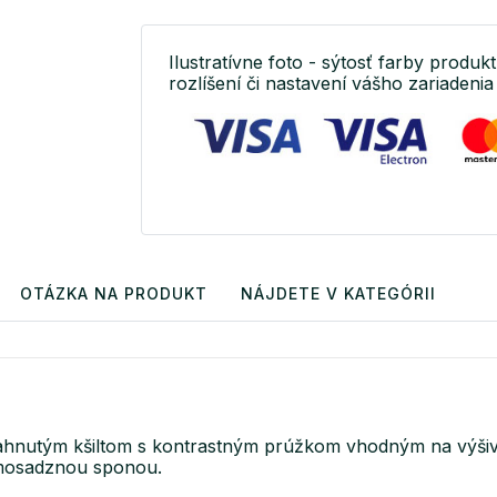
Ilustratívne foto - sýtosť farby produkt
rozlíšení či nastavení vášho zariadenia 
OTÁZKA NA PRODUKT
NÁJDETE V KATEGÓRII
ahnutým kšiltom s kontrastným prúžkom vhodným na výšivk
s mosadznou sponou.