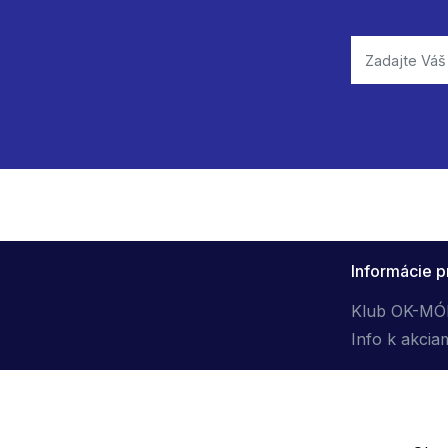
Informácie p
Klub OK-M
Info k akcia