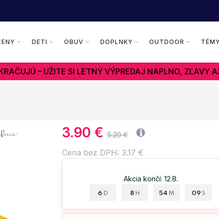
ŽENY
DETI
OBUV
DOPLNKY
OUTDOOR
TÉM
RAČUJÚ – UŽITE SI LETNÝ VÝPREDAJ NAPLNO, ZĽAVY A
3.90 €
5.20 €
Cena bez DPH: 3.17 €
Akcia končí: 12.8.
6
8
54
08
D
H
M
S