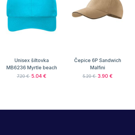
Unisex šiltovka
Čepice 6P Sandwich
MB6236 Myrtle beach
Malfini
5.04 €
3.90 €
7.20 €
5.20 €