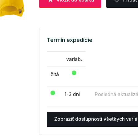
Termín expedície
variab.
žltá
1-3 dni
Posledná aktualizá
Zobraziť dostupnosti všetkých variá