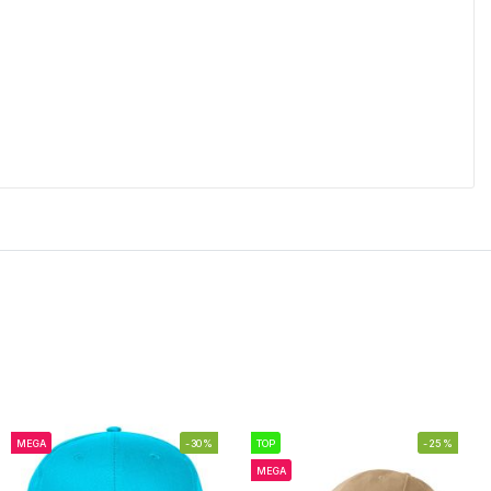
MEGA
-30%
TOP
-25%
MEGA