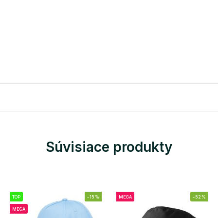
Súvisiace produkty
TOP
-15%
MEGA
-52%
MEGA