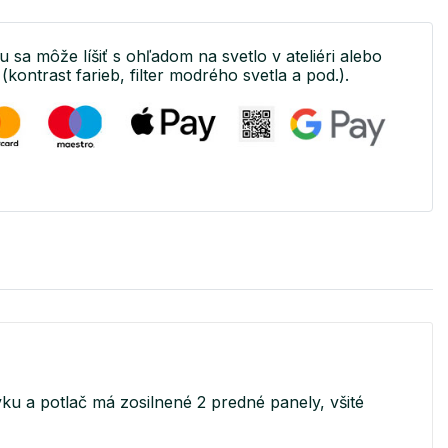
u sa môže líšiť s ohľadom na svetlo v ateliéri alebo
(kontrast farieb, filter modrého svetla a pod.).
u a potlač má zosilnené 2 predné panely, všité